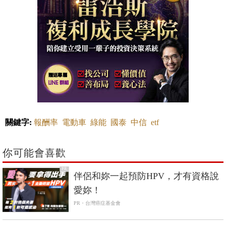
關鍵字:
報酬率
電動車
綠能
國泰
中信
etf
你可能會喜歡
PR
伴侶和妳一起預防HPV，才有資格說
愛妳！
PR・台灣癌症基金會