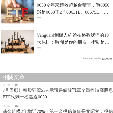
0050今年來績效超越台積電，買0050
還是0050正2？00631L、00675L、
00685L差在哪？
ETF
Vanguard創辦人約翰柏格教我們的10
大原則：時間是你的朋友，衝動是你
的敵人
ETF
Recommended by
相關文章
2026.08.06
7月回顧》韓股狂瀉22%竟還是績效冠軍？重挫時高股息
ETF只剩一檔贏過0050
2026.08.04
基金規模2年增近70%！第一金投信董事長尤昭文：投信