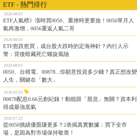
ETF ‧ 熱門排行
2026.08.05
ETF人氣榜》漲時買0050、重挫時更要撿！0050單月人
氣再激增，0056重返人氣二哥
2026.08.03
ETF愈跌愈買，成台股大跌時的定海神針？內行人示
警：背後暗藏死亡螺旋風險
2026.08.03
0050、台積電、00878...你願意投資多少錢？真正想改變
人生，關鍵在「數大」
2026.05.03
00878配息0.66元創紀錄！動能跟「股息」無關？資本利
得成最強底氣
2026.07.23
從0050挑績優股賺更多？2表揭真實數據：買下全市
場，是因為對市場保持敬畏！