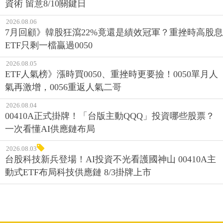
資術 留意8/10關鍵日
2026.08.06
7月回顧》韓股狂瀉22%竟還是績效冠軍？重挫時高股息
ETF只剩一檔贏過0050
2026.08.05
ETF人氣榜》漲時買0050、重挫時更要撿！0050單月人
氣再激增，0056重返人氣二哥
2026.08.04
00410A正式掛牌！「台版主動QQQ」投資哪些股票？
一次看懂AI供應鏈布局
2026.08.03
台股科技新兵登場！AI投資不光看護國神山 00410A主
動式ETF布局科技供應鏈 8/3掛牌上市