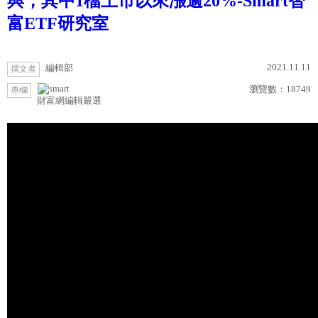
與，其中1檔上市以來漲逾20%-Smart智
富ETF研究室
2021.11.11
編輯部
撰文者
瀏覽數：
18749
專欄
財富網編輯嚴選