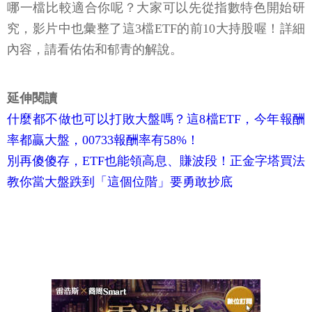
哪一檔比較適合你呢？大家可以先從指數特色開始研
究，影片中也彙整了這3檔ETF的前10大持股喔！詳細
內容，請看佑佑和郁青的解說。
延伸閱讀
什麼都不做也可以打敗大盤嗎？這8檔ETF，今年報酬
率都贏大盤，00733報酬率有58%！
別再傻傻存，ETF也能領高息、賺波段！正金字塔買法
教你當大盤跌到「這個位階」要勇敢抄底