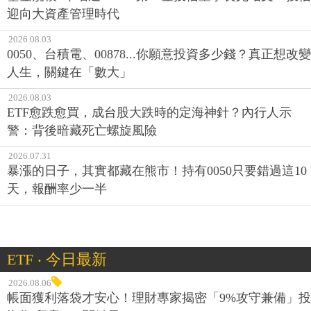
迎向大資產管理時代
2026.08.03
0050、台積電、00878...你願意投資多少錢？真正想改變
人生，關鍵在「數大」
2026.08.03
ETF愈跌愈買，成台股大跌時的定海神針？內行人示
警：背後暗藏死亡螺旋風險
2026.07.31
暴漲的日子，其實都藏在熊市！持有0050只要錯過這10
天，報酬率少一半
ETF ‧ 今日最新
2026.08.06
帳面獲利落袋才安心！理財專家揭密「9%攻守兼備」投