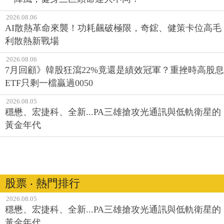
2026.08.06
AI散熱革命來襲！功耗飆破極限，奇鋐、健策卡位高毛
利散熱新戰場
2026.08.06
7月回顧》韓股狂瀉22%竟還是績效冠軍？重挫時高股息
ETF只剩一檔贏過0050
2026.08.05
穩懋、宏捷科、全新...PA三雄搶攻光通訊與低軌衛星的
黃金年代
股票 ‧ 熱門排行
2026.08.05
穩懋、宏捷科、全新...PA三雄搶攻光通訊與低軌衛星的
黃金年代