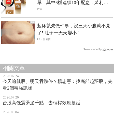
單，其中6檔連續10年配息，殖利率
超過5%
股票
PR
起床就先做件事，沒三天小腹就不見
了! 肚子一天天變小！
PR・新素簡
Recommended by
相關文章
2026.07.24
今天追飆股、明天吞跌停？楊忠憲：找底部起漲股，先
看2個轉強訊號
2026.07.20
台股高低震盪逾千點！去槓桿效應蔓延
2026.06.04