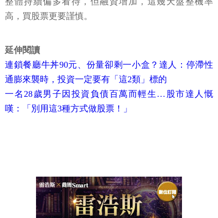
整體持續偏多看待，但融資增加，這幾天盤整機率
高，買股票更要謹慎。
延伸閱讀
連鎖餐廳牛丼90元、份量卻剩一小盒？達人：停滯性
通膨來襲時，投資一定要有「這2類」標的
一名28歲男子因投資負債百萬而輕生…股市達人慨
嘆：「別用這3種方式做股票！」