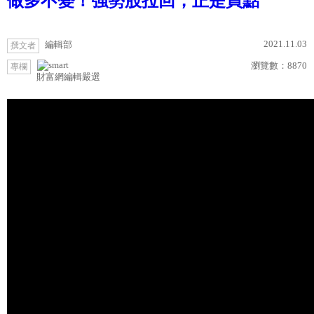
做多不變！強勢股拉回，正是買點
2021.11.03
編輯部
撰文者
瀏覽數：
8870
專欄
財富網編輯嚴選