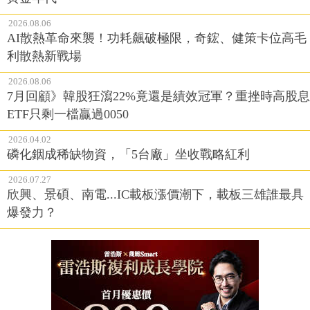
2026.08.06
AI散熱革命來襲！功耗飆破極限，奇鋐、健策卡位高毛
利散熱新戰場
2026.08.06
7月回顧》韓股狂瀉22%竟還是績效冠軍？重挫時高股息
ETF只剩一檔贏過0050
2026.04.02
磷化銦成稀缺物資，「5台廠」坐收戰略紅利
2026.07.27
欣興、景碩、南電...IC載板漲價潮下，載板三雄誰最具
爆發力？