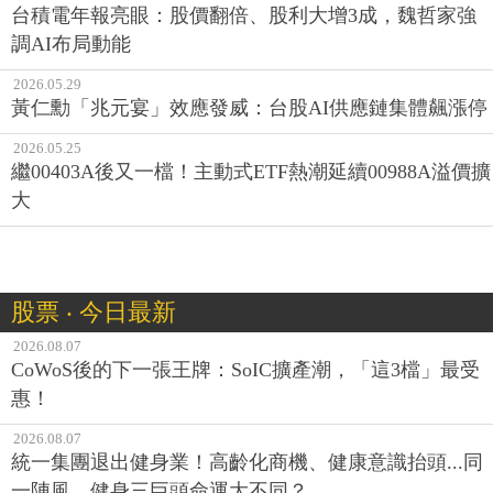
台積電年報亮眼：股價翻倍、股利大增3成，魏哲家強
調AI布局動能
2026.05.29
黃仁勳「兆元宴」效應發威：台股AI供應鏈集體飆漲停
2026.05.25
繼00403A後又一檔！主動式ETF熱潮延續00988A溢價擴
大
股票 ‧ 今日最新
2026.08.07
CoWoS後的下一張王牌：SoIC擴產潮，「這3檔」最受
惠！
2026.08.07
統一集團退出健身業！高齡化商機、健康意識抬頭...同
一陣風，健身三巨頭命運大不同？