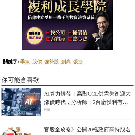
關鍵字:
季線
股價
強勢股
創高
張捷
你可能會喜歡
AI算力爆發！高階CCL供需失衡迎大
漲價時代，分析師：2台廠獲利有望
爆發
股票
官股全攻略》公開20檔政府高持股名