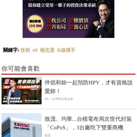
關鍵字:
技術
etf
楊忠憲
K線捕手
你可能會喜歡
PR
伴侶和妳一起預防HPV，才有資格說
愛妳！
PR・台灣癌症基金會
致茂、均華...台積電布局次世代封裝
「CoPoS」，3台廠吃下雙重商機
股票