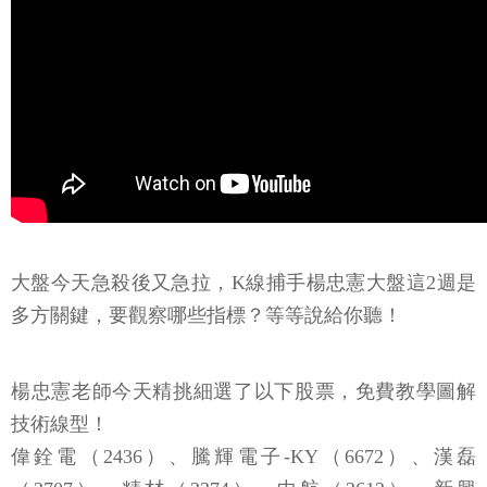
大盤今天急殺後又急拉，K線捕手楊忠憲大盤這2週是
多方關鍵，要觀察哪些指標？等等說給你聽！
楊忠憲老師今天精挑細選了以下股票，免費教學圖解
技術線型！
偉銓電（2436）、騰輝電子-KY（6672）、漢磊