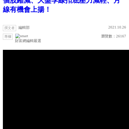
個股縮減、大盤季線扣底壓力減輕、月
線有機會上揚！
2021.10.26
編輯部
撰文者
瀏覽數：
26167
專欄
財富網編輯嚴選