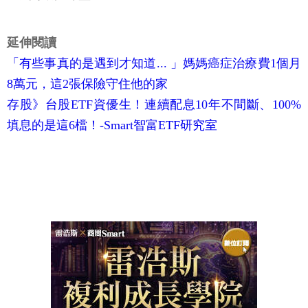
延伸閱讀
「有些事真的是遇到才知道... 」媽媽癌症治療費1個月
8萬元，這2張保險守住他的家
存股》台股ETF資優生！連續配息10年不間斷、100%
填息的是這6檔！-Smart智富ETF研究室