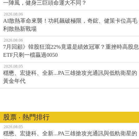
一陣風，健身三巨頭命運大不同？
2026.08.06
AI散熱革命來襲！功耗飆破極限，奇鋐、健策卡位高毛
利散熱新戰場
2026.08.06
7月回顧》韓股狂瀉22%竟還是績效冠軍？重挫時高股息
ETF只剩一檔贏過0050
2026.08.05
穩懋、宏捷科、全新...PA三雄搶攻光通訊與低軌衛星的
黃金年代
股票 ‧ 熱門排行
2026.08.05
穩懋、宏捷科、全新...PA三雄搶攻光通訊與低軌衛星的