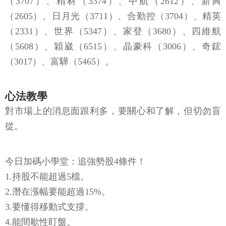
（3707）、精材（3374）、中航（2612）、新興
（2605）、日月光（3711）、合勤控（3704）、精英
（2331）、世界（5347）、家登（3680）、四維航
（5608）、穎崴（6515）、晶豪科（3006）、奇鋐
（3017）、富驊（5465）。
心法教學
對市場上的消息面跟利多，要關心和了解，但切勿盲
從。
今日加碼小學堂：追強勢股4條件！
1.持股不能超過5檔。
2.潛在漲幅要能超過15%。
3.要懂得移動式支撐。
4.能間歇性盯盤。