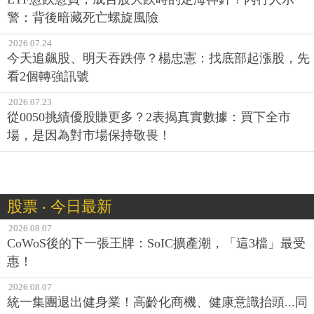
警：背後暗藏死亡螺旋風險
2026.07.24
今天追飆股、明天吞跌停？楊忠憲：找底部起漲股，先
看2個轉強訊號
2026.07.23
從0050挑績優股賺更多？2表揭真實數據：買下全市
場，是因為對市場保持敬畏！
股票 ‧ 今日最新
2026.08.07
CoWoS後的下一張王牌：SoIC擴產潮，「這3檔」最受
惠！
2026.08.07
統一集團退出健身業！高齡化商機、健康意識抬頭...同