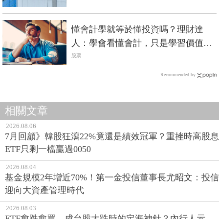
懂會計學就等於懂投資嗎？理財達
人：學會看懂會計，只是學習價值投
資時的第1步
股票
Recommended by
相關文章
2026.08.06
7月回顧》韓股狂瀉22%竟還是績效冠軍？重挫時高股息
ETF只剩一檔贏過0050
2026.08.04
基金規模2年增近70%！第一金投信董事長尤昭文：投信
迎向大資產管理時代
2026.08.03
ETF愈跌愈買，成台股大跌時的定海神針？內行人示