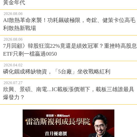
黃金年代
2026.08.06
AI散熱革命來襲！功耗飆破極限，奇鋐、健策卡位高毛
利散熱新戰場
2026.08.06
7月回顧》韓股狂瀉22%竟還是績效冠軍？重挫時高股息
ETF只剩一檔贏過0050
2026.04.02
磷化銦成稀缺物資，「5台廠」坐收戰略紅利
2026.07.27
欣興、景碩、南電...IC載板漲價潮下，載板三雄誰最具
爆發力？