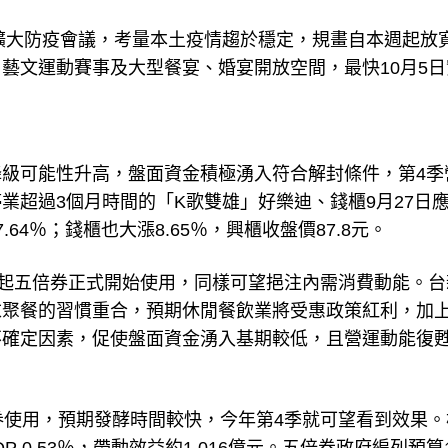
開擴大防疫會議，考量本土疫情趨於穩定，規畫自本週起放
藝文運動賽事及大型餐宴、婚宴開放空間，最快10月5日
級可能性升高，盤面資金積極湧入符合解封條件，第4季
業超過3個月時間的「K歌雙雄」好樂迪、錢櫃9月27日
4％；錢櫃也大漲8.65％，興櫃收盤價87.8元。
日起五倍券正式開始使用，同樣可望挹注內需消費動能。台
末聚餐的習慣重合，預期休閒餐飲業將受惠政策紅利，加
不確定因素，促使盤面資金湧入基期較低，且營運動能復
券使用，預期發酵時間較快，今年第4季就可望看到效果。