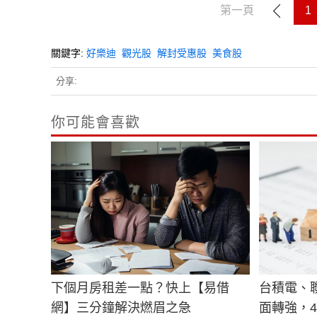
第一頁
1
關鍵字:
好樂迪
觀光股
解封受惠股
美食股
分享:
你可能會喜歡
下個月房租差一點？快上【易借
台積電、
網】三分鐘解決燃眉之急
面轉強，4