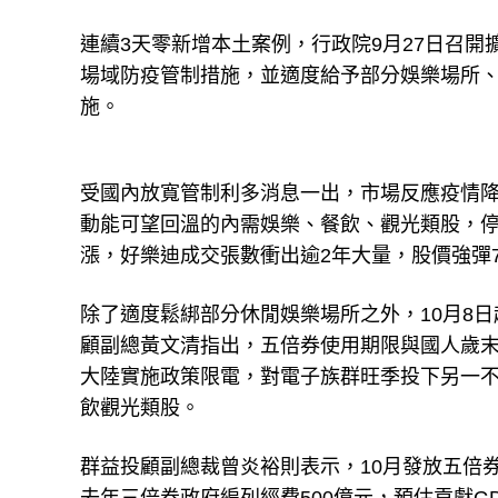
連續3天零新增本土案例，行政院9月27日召
場域防疫管制措施，並適度給予部分娛樂場所、
施。
受國內放寬管制利多消息一出，市場反應疫情降
動能可望回溫的內需娛樂、餐飲、觀光類股，停
漲，好樂迪成交張數衝出逾2年大量，股價強彈7.6
除了適度鬆綁部分休閒娛樂場所之外，10月8
顧副總黃文清指出，五倍券使用期限與國人歲
大陸實施政策限電，對電子族群旺季投下另一
飲觀光類股。
群益投顧副總裁曾炎裕則表示，10月發放五倍