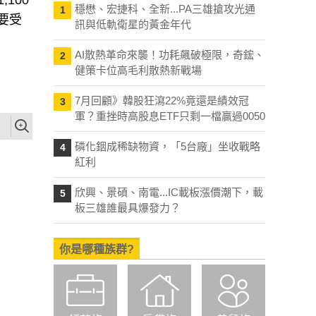
100
穩懋、宏捷科、全新...PA三雄搶攻光通
1
要受
訊與低軌衛星的黃金年代
AI散熱革命來襲！功耗飆破極限，奇鋐、
2
健策卡位高毛利散熱新戰場
7月回顧》韓股狂瀉22%竟還是績效冠
3
軍？重挫時高股息ETF只剩一檔贏過0050
磷化銦成稀缺物資，「5台廠」坐收戰略
4
紅利
欣興、景碩、南電...IC載板漲價潮下，載
5
板三雄誰最具爆發力？
你是哪種族群?