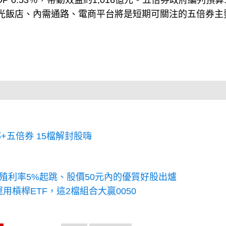
0.53％，帶動效益約1,016億元。五倍券政府編列預算1,
、觀光飯店、內需通路、電商平台將是短期可關注的五倍券主
+五倍券 15檔解封股嗨
檔殖利率5%起跳、股價50元內的優質好股出爐
用槓桿ETF，這2檔組合大贏0050