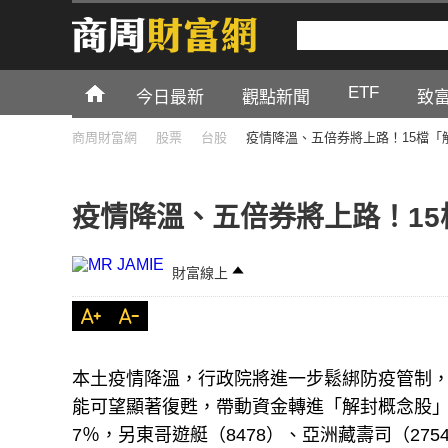
ETF
今日最新
觀點新聞
致
商周財富網
股票
台股
疫情降溫、五倍券將上路！15檔「
疫情降溫、五倍券將上路！1
財富線上
本土疫情降溫，行政院將進一步鬆綁防疫管制，
能可望顯著復甦，帶動資金轉進「解封概念股」，
7％，另東哥遊艇（8478）、亞洲藏壽司（27