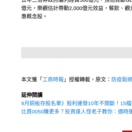
去年三倍券政府編列經費500億元，預估貢獻GDP 
億元，樂觀估計帶動2,000億元效益，餐飲
惠概念股。
本文獲「
工商時報
」授權轉載，原文：
防疫鬆綁
延伸閱讀
9月銅板存股名單》股利連發10年不間斷！15
比買0050賺更多？投資達人怪老子教你：適時運