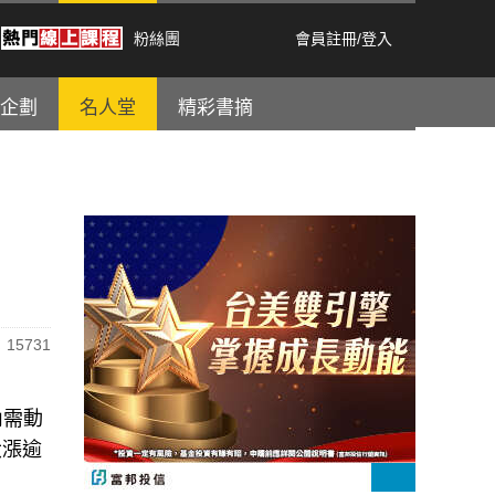
粉絲團
會員註冊
/
登入
企劃
名人堂
精彩書摘
15731
內需動
大漲逾