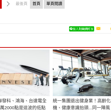
最後頁
首頁
單頁閱讀
聯發科、鴻海、台達電全
統一集團退出健身業！高齡化
萬2000點是這波的低點
機、健康意識抬頭...同一陣