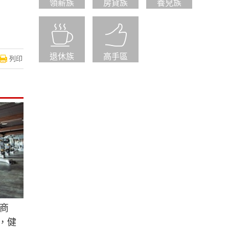
領薪族
房貸族
養兒族
退休族
高手區
列印
商
風，健