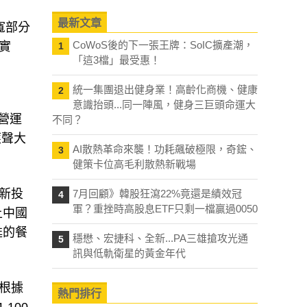
最新文章
寬部分
CoWoS後的下一張王牌：SoIC擴產潮，
實
1
「這3檔」最受惠！
統一集團退出健身業！高齡化商機、健康
2
意識抬頭...同一陣風，健身三巨頭命運大
營運
不同？
應聲大
AI散熱革命來襲！功耗飆破極限，奇鋐、
3
健策卡位高毛利散熱新戰場
新投
7月回顧》韓股狂瀉22%竟還是績效冠
4
軍？重挫時高股息ETF只剩一檔贏過0050
上中國
甦的餐
穩懋、宏捷科、全新...PA三雄搶攻光通
5
訊與低軌衛星的黃金年代
根據
熱門排行