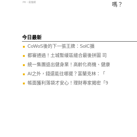
PR・易借網
嗎？
今日最新
CoWoS後的下一張王牌：SoIC擴
都審通過！土城暫緩區縫合最後拼圖 司
統一集團退出健身業！高齡化商機、健康
AI之外，錢還能往哪擺？富蘭克林：「
帳面獲利落袋才安心！理財專家揭密「9