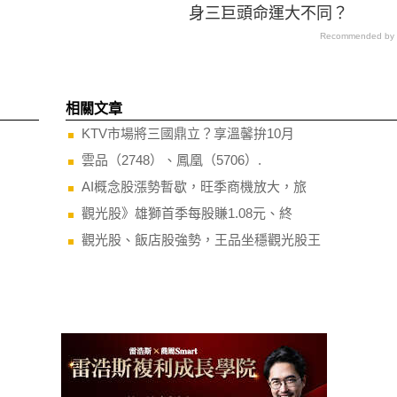
身三巨頭命運大不同？
Recommended by
相關文章
KTV市場將三國鼎立？享溫馨拚10月
雲品（2748）、鳳凰（5706）.
AI概念股漲勢暫歇，旺季商機放大，旅
觀光股》雄獅首季每股賺1.08元、終
觀光股、飯店股強勢，王品坐穩觀光股王