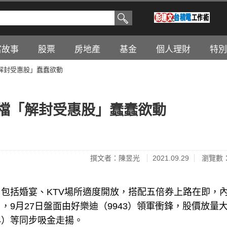
富故事
股票
房地產
基金
個人理財
特別
解封受惠股」蠢蠢欲動
5檔「解封受惠股」蠢蠢欲動
撰文者：陳昱光
2021.09.29
瀏覽數：
包括婚宴、KTV場所適度開放，搭配五倍券上路在即，
9月27日盤面由好樂迪（9943）領軍衝鋒，股價放量
54）等同步吸金走揚。