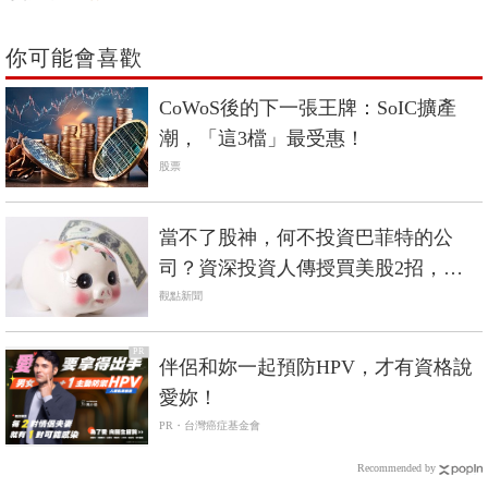
你可能會喜歡
CoWoS後的下一張王牌：SoIC擴產
潮，「這3檔」最受惠！
股票
當不了股神，何不投資巴菲特的公
司？資深投資人傳授買美股2招，輕
鬆入主當股東
觀點新聞
PR
伴侶和妳一起預防HPV，才有資格說
愛妳！
PR・台灣癌症基金會
Recommended by