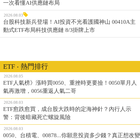
一次看懂AI供應鏈布局
2026.08.03
台股科技新兵登場！AI投資不光看護國神山 00410A主
動式ETF布局科技供應鏈 8/3掛牌上市
ETF ‧ 熱門排行
2026.08.05
ETF人氣榜》漲時買0050、重挫時更要撿！0050單月人
氣再激增，0056重返人氣二哥
2026.08.03
ETF愈跌愈買，成台股大跌時的定海神針？內行人示
警：背後暗藏死亡螺旋風險
2026.08.03
0050、台積電、00878...你願意投資多少錢？真正想改變