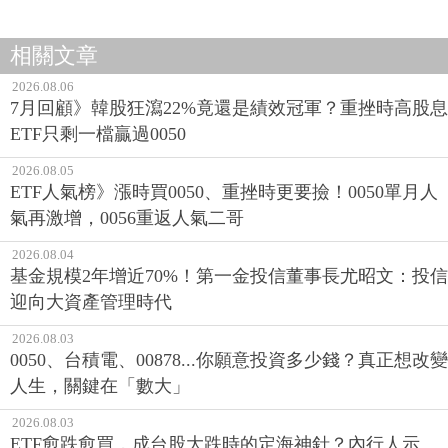
相關文章
2026.08.06
7月回顧》韓股狂瀉22%竟還是績效冠軍？重挫時高股息
ETF只剩一檔贏過0050
2026.08.05
ETF人氣榜》漲時買0050、重挫時更要撿！0050單月人
氣再激增，0056重返人氣二哥
2026.08.04
基金規模2年增近70%！第一金投信董事長尤昭文：投信
迎向大資產管理時代
2026.08.03
0050、台積電、00878...你願意投資多少錢？真正想改變
人生，關鍵在「數大」
2026.08.03
ETF愈跌愈買，成台股大跌時的定海神針？內行人示