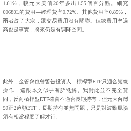
1.81%，較元大美債20年多出1.55個百分點。細究
00680L的費用—經理費率0.72%、其他費用率0.85%，
兩者占了大宗，跟交易費用沒有關聯。但總費用率過
高也是事實，將來仍是有調降空間。
此外，金管會也曾警告投資人，槓桿型ETF只適合短線
操作，這跟本文似乎有所牴觸。我對此並不完全贊
同，反向槓桿型ETF確實不適合長期持有，但元大台灣
50正2這類ETF，長期持有並無問題，只是對波動風險
須有相當程度了解才行。