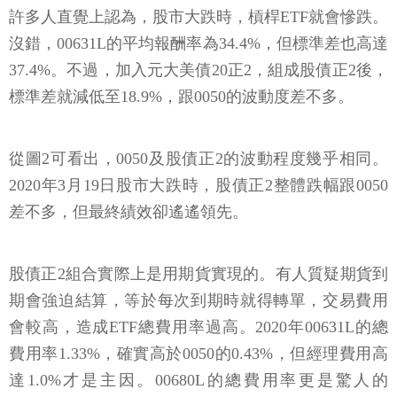
許多人直覺上認為，股市大跌時，槓桿ETF就會慘跌。
沒錯，00631L的平均報酬率為34.4%，但標準差也高達
37.4%。不過，加入元大美債20正2，組成股債正2後，
標準差就減低至18.9%，跟0050的波動度差不多。
從圖2可看出，0050及股債正2的波動程度幾乎相同。
2020年3月19日股市大跌時，股債正2整體跌幅跟0050
差不多，但最終績效卻遙遙領先。
股債正2組合實際上是用期貨實現的。有人質疑期貨到
期會強迫結算，等於每次到期時就得轉單，交易費用
會較高，造成ETF總費用率過高。2020年00631L的總
費用率1.33%，確實高於0050的0.43%，但經理費用高
達1.0%才是主因。00680L的總費用率更是驚人的