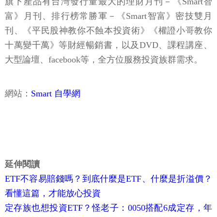
旗下產品有台灣發行量最大的理財月刊－《Smart智
富》月刊、排行榜常勝軍－《Smart智富》密技雙月
刊、《平民股神教你不蝕本投資術》《權證小哥教你
十萬變千萬》等財經暢銷書，以及DVD、課程講座、
大型論壇、facebook等，全方位服務投資族群需求。
網站：
Smart 自學網
延伸閱讀
ETF不容易賠錢嗎？到底什麼是ETF、什麼是折溢價？
看懂這篇，才能放心投資
定存族也想投資ETF？怪老子：0050搭配6成定存，年