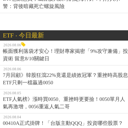
警：背後暗藏死亡螺旋風險
ETF ‧ 今日最新
2026.08.06
帳面獲利落袋才安心！理財專家揭密「9%攻守兼備」投
資術 留意8/10關鍵日
2026.08.06
7月回顧》韓股狂瀉22%竟還是績效冠軍？重挫時高股息
ETF只剩一檔贏過0050
2026.08.05
ETF人氣榜》漲時買0050、重挫時更要撿！0050單月人
氣再激增，0056重返人氣二哥
2026.08.04
00410A正式掛牌！「台版主動QQQ」投資哪些股票？