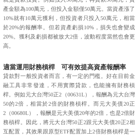
產金額為100萬元，但投入金額僅50萬元。當資產漲了
10%就有10萬元獲利，但投資者只投入50萬元，相當
於20%的報酬率。但若資產虧損10%，損失也會變成
20%。獲利及虧損都被放大2倍，波動程度當然也會更
高。
適當運用財務槓桿 可有效提高資產報酬率
貸款對一般投資者而言，有一定的門檻。好在目前金
融工具非常發達，不用實際貸款，也能擁有財務槓
桿。例如元大台灣50正2（00631L），報酬為元大台灣
50的2倍，相當於2倍的財務槓桿。而元大美債20正
2（00680L），報酬是元大美債20年的2倍，也是2倍財
務槓桿。因此，將元大台灣50正2跟元大美債20正2相
互配置，其效果跟原型ETF配置加上2倍財務槓桿是一