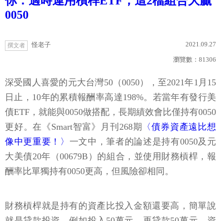
你：適時運用槓桿ETF，這2檔組合大贏
0050
2021.09.27
怪老子
撰文者
瀏覽數：
81306
深受國人喜愛的元大台灣50（0050），至2021年1月15
日止，10年的累積報酬率高達198%。若當年有發行美
債ETF，就能與0050做搭配，長期績效會比僅持有0050
更好。在《Smart智富》月刊268期
〈債券資產遠比想
像中更重要！〉
一文中，筆者的論述是持有0050及元
大美債20年（00679B）的組合，並使用財務槓桿，報
酬率比單獨持有0050更高，但風險卻相同。
財務槓桿就是持有的資產比投入金額還要高，簡單說
就是貸款投資。例如投入50萬元，再貸款50萬元，資