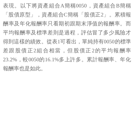
表現。以下將資產組合A簡稱0050，資產組合B簡稱
「股債原型」，資產組合C簡稱「股債正2」。累積報
酬率及年化報酬率只看期初跟期末淨值的報酬率。而
平均報酬率及標準差則是過程，評估冒了多少風險才
得到這樣的績效。從表1可看出，單純持有0050的標準
差跟股債正2組合相當，但股債正2的平均報酬率
23.2%，較0050的16.1%多上許多。累計報酬率、年化
報酬率也是如此。