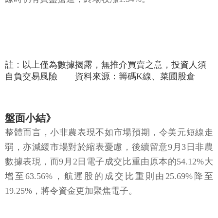
註：以上僅為數據揭露，無推介買賣之意，投資人須
自負交易風險 資料來源：籌碼K線、菜圃股倉
盤面小結》
整體而言，小非農表現不如市場預期，令美元短線走
弱，亦減緩市場對於縮表憂慮，後續留意9月3日非農
數據表現，而9月2日電子成交比重由原本的54.12%大
增至63.56%，航運股的成交比重則由25.69%降至
19.25%，將令資金更加聚焦電子。