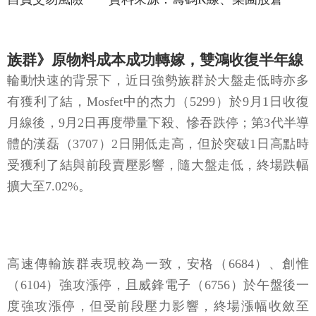
族群》原物料成本成功轉嫁，雙鴻收復半年線
輪動快速的背景下，近日強勢族群於大盤走低時亦多
有獲利了結，Mosfet中的杰力（5299）於9月1日收復
月線後，9月2日再度帶量下殺、慘吞跌停；第3代半導
體的漢磊（3707）2日開低走高，但於突破1日高點時
受獲利了結與前段賣壓影響，隨大盤走低，終場跌幅
擴大至7.02%。
高速傳輸族群表現較為一致，安格（6684）、創惟
（6104）強攻漲停，且威鋒電子（6756）於午盤後一
度強攻漲停，但受前段壓力影響，終場漲幅收斂至