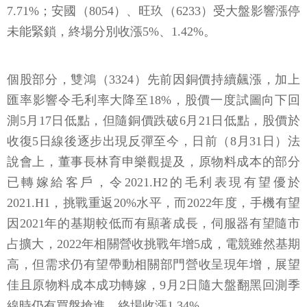
7.71%；安國（8054）、旺玖（6233）受大盤影響漲停
未能緊鎖，終場分別收漲5%、1.42%。
個股部分，雙鴻（3324）先前因銅價持續飆漲，加上
匯率影響令毛利率大降至18%，股價一度試圖向下回
測5月17日低點，但隨銅價跌破6月21日低點，股價於
收復5日線後逐步出現反彈至今，日前（8月31日）法
說會上，董事長林育申樂觀提及，原物料成本的部分
已轉嫁給客戶，令2021.H2的毛利表現有望優於
2021.H1，挑戰重返20%水平，而2022年度，手機有望
因2021年的基期較低而有顯著成長，伺服器有望隨市
占擴大，2022年相關營收挑戰年增5成，電競雖然基期
高，但需求仍有望帶動相關部門營收呈現年增，展望
佳且原物料成本成功轉嫁，9月2日隨大盤翻黑回測季
線時仍有買盤搶進，終場收漲1.34%。