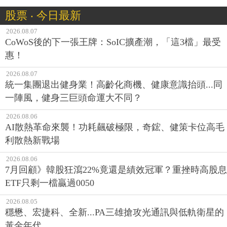
股票 ‧ 今日最新
2026.08.07
CoWoS後的下一張王牌：SoIC擴產潮，「這3檔」最受
惠！
2026.08.07
統一集團退出健身業！高齡化商機、健康意識抬頭...同
一陣風，健身三巨頭命運大不同？
2026.08.06
AI散熱革命來襲！功耗飆破極限，奇鋐、健策卡位高毛
利散熱新戰場
2026.08.06
7月回顧》韓股狂瀉22%竟還是績效冠軍？重挫時高股息
ETF只剩一檔贏過0050
2026.08.05
穩懋、宏捷科、全新...PA三雄搶攻光通訊與低軌衛星的
黃金年代