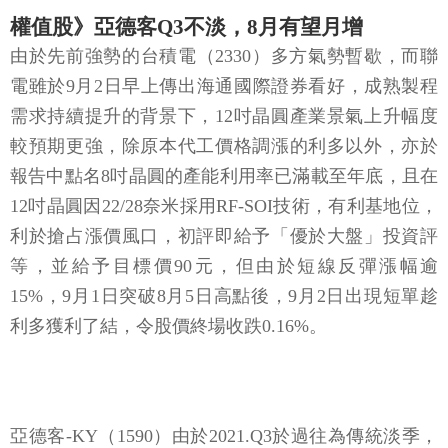
權值股》亞德客Q3不淡，8月有望月增
由於先前強勢的台積電（2330）多方氣勢暫歇，而聯
電雖於9月2日早上傳出海通國際證券看好，成熟製程
需求持續提升的背景下，12吋晶圓產業景氣上升幅度
較預期更強，除原本代工價格調漲的利多以外，亦於
報告中點名8吋晶圓的產能利用率已滿載至年底，且在
12吋晶圓因22/28奈米採用RF-SOI技術，有利基地位，
利於搶占漲價風口，初評即給予「優於大盤」投資評
等，並給予目標價90元，但由於短線反彈漲幅逾
15%，9月1日突破8月5日高點後，9月2日出現短單趁
利多獲利了結，令股價終場收跌0.16%。
亞德客-KY（1590）由於2021.Q3於過往為傳統淡季，