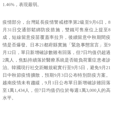
1.46%，表現最弱。
疫情部分，台灣延長疫情警戒標準第2級至9月6日，8
月31日交通部鬆綁防疫措施，雙鐵可售座位上提至8
成，短線留意疫苗覆蓋率拉升，後續留意中秋期間疫
情是否爆發。日本21都府縣實施「緊急事態宣言」至9
月12日，單日新增確診數雖有回落，但7日均值仍超過
2萬人，焦點持續落於醫療系統是否能負荷重症患者診
治。韓國現行社交距離規範實行至9月5日，避免9月21
日中秋節疫情擴散，預期9月3日公布特別防疫方案。
越南疫情未有趨緩，9月1日公布單日新增確診雖回落
至1萬1,434人，但7日均值仍位於每週1萬3,000人的高
水平。