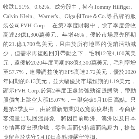
收跌1.51%、0.62%。成分股中，擁有Tommy Hilfiger、
Calvin Klein、Warner's、Olga和True＆Co.等品牌的服
裝公司PVH Corp.，在第2季度財報中，除了季度營收
高達23億1,300萬美元、年增46%，優於市場原先預期
的21.億3,700萬美元，且由於所有地區的促銷活動減
少，但需求再復甦回升帶動之下，毛利12億4,100萬美
元，遠優於2020年度同期的8億3,300萬美元，毛利率增
至57.7%，連帶調整後的EPS高達2.72美元，優於2020
年同期的0.13美元，並大幅優於市場預期的1.19美元，
顯示PVH Corp.於第2季度正處於強勁復甦態勢，帶動
股價向上跳空大漲15.07%，一舉突破5月10日高點。只
是第2季度中，由於重新開業與放寬防疫舉措，令商店
客流量出現回溫跡象，將因目前歐洲、澳洲以及日本
疫情再度出現復熾，零售店面仍持續面臨壓力，搶短
應留意於失守5月10日高點時嚴守停損。