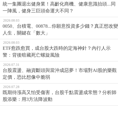
統一集團退出健身業！高齡化商機、健康意識抬頭...同
一陣風，健身三巨頭命運大不同？
2026.08.03
0050、台積電、00878...你願意投資多少錢？真正想改變
人生，關鍵在「數大」
2026.08.03
ETF愈跌愈買，成台股大跌時的定海神針？內行人示
警：背後暗藏死亡螺旋風險
2026.07.31
台股震盪、融資斷頭與當沖成惡夢！市場對AI股的樂觀
定價，恐比想像中脆弱
2026.07.28
既期待漲高又怕受傷害，台股千點震盪成常態？分析師
股添樂：用3方法降波動