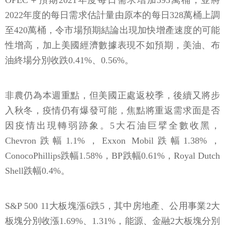
OPEC＋預期2021年度每日需求增加595萬桶，並將
2022年度的每日需求估計量由原本的每日328萬桶上調
至420萬桶，令市場預期結論出現加快增產速度的可能
性增高，加上美國經濟數據表現不如預期，美油、布
油終場分別收跌0.41%、0.56%。
非農仍為本週重點，但美國正處返校季，後續又將步
入秋冬，疫情仍有爆發可能，焦點將重返需求面是否
因疫情出現轉弱跡象。5大石油巨擘全數收黑，
Chevron跌幅1.1%，Exxon Mobil跌幅1.38%，
ConocoPhillips跌幅1.58%，BP跌幅0.61%，Royal Dutch
Shell跌幅0.4%。
S&P 500 11大板塊漲6跌5，其中房地產、公用事業2大
板塊分別收漲1.69%、1.31%，能源、金融2大板塊分別