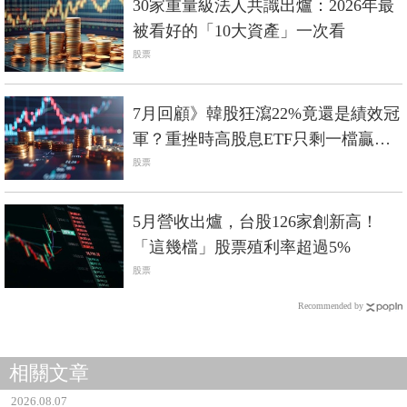
30家重量級法人共識出爐：2026年最
被看好的「10大資產」一次看
股票
7月回顧》韓股狂瀉22%竟還是績效冠
軍？重挫時高股息ETF只剩一檔贏過
0050
股票
5月營收出爐，台股126家創新高！
「這幾檔」股票殖利率超過5%
股票
Recommended by
相關文章
2026.08.07