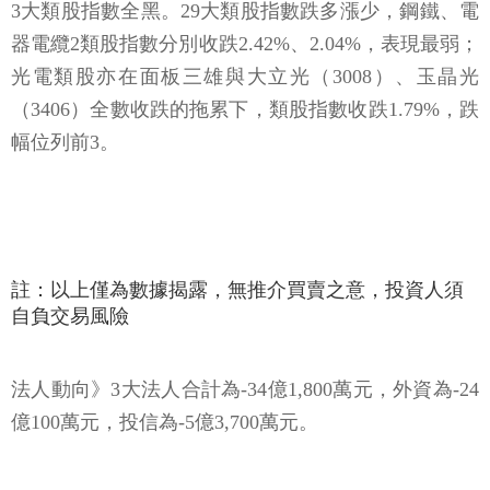
3大類股指數全黑。29大類股指數跌多漲少，鋼鐵、電
器電纜2類股指數分別收跌2.42%、2.04%，表現最弱；
光電類股亦在面板三雄與大立光（3008）、玉晶光
（3406）全數收跌的拖累下，類股指數收跌1.79%，跌
幅位列前3。
註：以上僅為數據揭露，無推介買賣之意，投資人須
自負交易風險
法人動向》3大法人合計為-34億1,800萬元，外資為-24
億100萬元，投信為-5億3,700萬元。