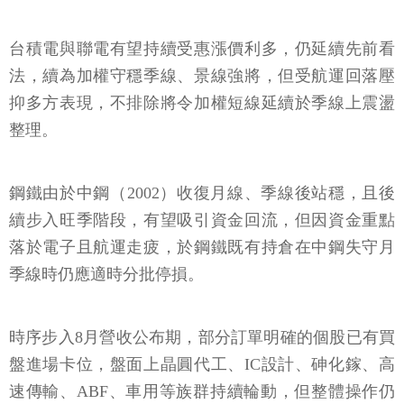
台積電與聯電有望持續受惠漲價利多，仍延續先前看
法，續為加權守穩季線、景線強將，但受航運回落壓
抑多方表現，不排除將令加權短線延續於季線上震盪
整理。
鋼鐵由於中鋼（2002）收復月線、季線後站穩，且後
續步入旺季階段，有望吸引資金回流，但因資金重點
落於電子且航運走疲，於鋼鐵既有持倉在中鋼失守月
季線時仍應適時分批停損。
時序步入8月營收公布期，部分訂單明確的個股已有買
盤進場卡位，盤面上晶圓代工、IC設計、砷化鎵、高
速傳輸、ABF、車用等族群持續輪動，但整體操作仍