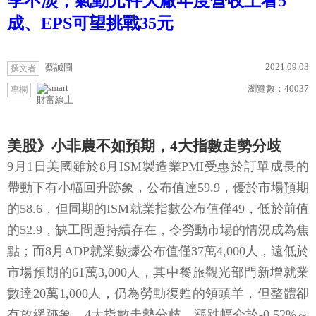
季不淡，氣動元件大廠年度營收上看5
成、EPS可望挑戰35元
2021.09.03
蔡誠圃
撰文者
瀏覽數：
40037
專欄
財富線上
美股》小非農不如預期，4大指數走勢分歧
9月1日美國雖於8月ISM製造業PMI受惠於訂單成長的
帶動下有小幅回升跡象，公布值達59.9，優於市場預期
的58.6，但同期的ISM就業指數公布值僅49，低於前值
的52.9，缺工問題持續存在，令勞動市場的情況成為焦
點；而8月ADP就業數據公布值僅37萬4,000人，遠低於
市場預期的61萬3,000人，其中餐旅觀光部門新增就業
數達20萬1,000人，仍為勞動復甦的領頭羊，但整體卻
有放緩跡象，4大指數走勢分歧，漲跌幅介於-0.52%～