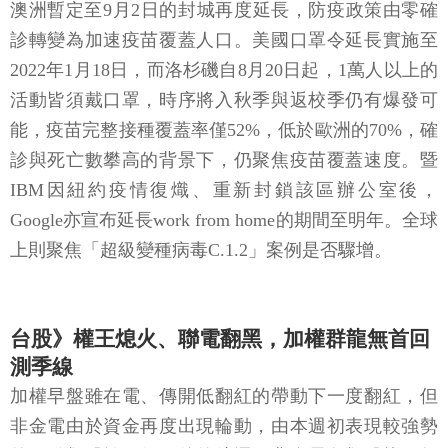
澳洲暫定至9月2日的封城再度延長，防疫政策由零確
診轉變為加速疫苗覆蓋人口。美國口罩令延長實施至
2022年1月18日，而洛杉磯自8月20日起，1萬人以上的
活動皆須戴口罩，時序將入秋季與返校季仍有爆發可
能，疫苗完整接種覆蓋率僅52%，低於歐洲的70%，確
診與死亡數攀高的背景下，仍聚焦疫苗覆蓋速度。暨
IBM因紐約疫情復熾、重新封鎖該區辦公室後，
Google亦宣布延長work from home的期間至明年。全球
上則聚焦「超級變種病毒C.1.2」案例是否驟增。
台股》權王熄火、聯電翻黑，加權群龍無首回
測季線
加權早盤雖在電、傳開低翻紅的帶動下一度翻紅，但
非金電由於資金再度出現輪動，由本週初表現較強勢