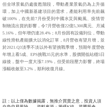
但全球景氣仍處復甦階段，帶動產業景氣仍為上升循
環，加上中國新基建項目的需求，產能利用率先前飆
破100%，在先前7月份受到中國水災與颱風、疫情管
制物流出貨的影響，令7月營收僅22億5,300萬元、月減
5.16%，但年增仍達28.4%；8月份因有設備到位，帶動
線性滑軌產能擴大以消化訂單，8月營收有望月增，並
於2021.Q3淡季不淡以外有望挑戰季增，預期年度營收
年增上看5成、EPS挑戰35元的水準，股價開低站穩5日
線後，盤中一度大漲7.19%，但受前段壓力影響，終場
漲幅收斂至3.2%，順利收復月線。
註：以上僅為數據揭露，無推介買賣之意，投資人須
自負交易風險 資料來源：籌碼K線、菜圃股倉