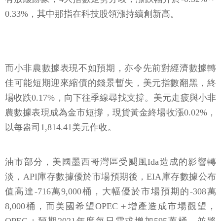
0.33%，其中那指在科技股領漲持續創新高。
而小非農數據表現不如預期，亦令先前對經濟數據轉
佳可能短期迎來縮債的錢景暫失，美元指數翻黑，終
場收跌0.17%，向下往季線尋找支撐。美元走疲與小非
農數據表現成為金市短撐，現貨黃金終場收漲0.02%，
以每盎司1,814.41美元作收。
油市部分，美國墨西哥灣區受颶風Ida造成的影響轉
淡，API庫存數據優於市場預期後，EIA庫存數據公布
值高達-716萬9,000桶，大幅優於市場預期的-308萬
8,000桶，而美國希望OPEC＋增產造成市場觀望，