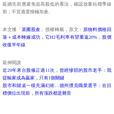
延續先前應避免追高殺低的看法，確認放量站穩季線
前，不宜過度積極加倉。
本文獲「
菜圃股倉
」授權轉載，原文：
原物料價格回
落＋成本轉嫁成功，它H2毛利率有望重返20%，股價
收復半年線
延伸閱讀
近20年來台股修正過11次，曾經慘賠的股市老手：我
從輸家成為贏家，只有1個關鍵
股市和賭桌一樣充滿幻術…德州撲克職業選手：在目
標價位出現前，所有漲跌都是雜音