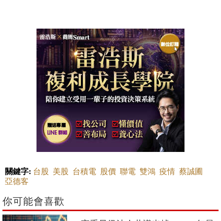
關鍵字:
台股
美股
台積電
股價
聯電
雙鴻
疫情
蔡誠圃
亞德客
你可能會喜歡