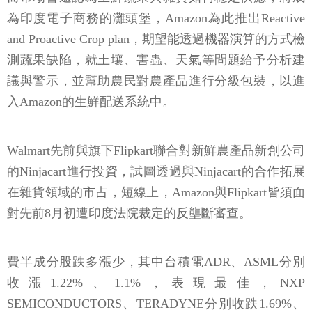
為印度電子商務的灘頭堡，Amazon為此推出Reactive
and Proactive Crop plan，期望能透過機器演算的方式檢
測蔬果缺陷，就土壤、害蟲、天氣等問題給予分析建
議與警示，並幫助農民對農產品進行分級包裝，以進
入Amazon的生鮮配送系統中。
Walmart先前與旗下Flipkart聯合對新鮮農產品新創公司
的Ninjacart進行投資，試圖透過與Ninjacart的合作拓展
在雜貨領域的市占，短線上，Amazon與Flipkart皆須面
對先前8月初遭印度法院裁定的反壟斷審查。
費半成分股跌多漲少，其中台積電ADR、ASML分別
收漲1.22%、1.1%，表現最佳，NXP
SEMICONDUCTORS、TERADYNE分別收跌1.69%、