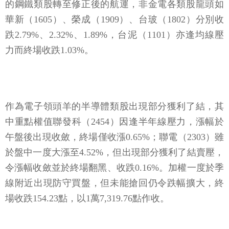
的鋼鐵類股轉至修正後的航運，非金電各類股龍頭如
華新（1605）、榮成（1909）、台玻（1802）分別收
跌2.79%、2.32%、1.89%，台泥（1101）亦逢均線壓
力而終場收跌1.03%。
作為電子領頭羊的半導體類股出現部分獲利了結，其
中重點權值聯發科（2454）因逢半年線壓力，漲幅於
午盤後出現收斂，終場僅收漲0.65%；聯電（2303）雖
於盤中一度大漲至4.52%，但出現部分獲利了結賣壓，
令漲幅收斂並於終場翻黑、收跌0.16%。加權一度於季
線附近出現防守買盤，但未能搶回仍令跌幅擴大，終
場收跌154.23點，以1萬7,319.76點作收。