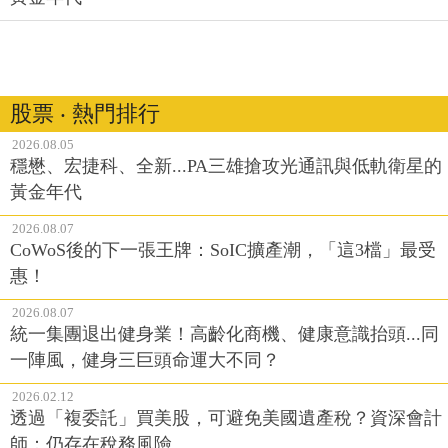
股票 ‧ 熱門排行
2026.08.05
穩懋、宏捷科、全新...PA三雄搶攻光通訊與低軌衛星的
黃金年代
2026.08.07
CoWoS後的下一張王牌：SoIC擴產潮，「這3檔」最受
惠！
2026.08.07
統一集團退出健身業！高齡化商機、健康意識抬頭...同
一陣風，健身三巨頭命運大不同？
2026.02.12
透過「複委託」買美股，可避免美國遺產稅？資深會計
師：仍存在稅務風險