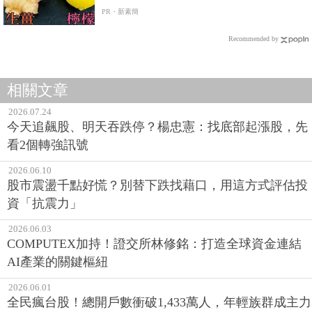
PR・新素簡
Recommended by
相關文章
2026.07.24
今天追飆股、明天吞跌停？楊忠憲：找底部起漲股，先
看2個轉強訊號
2026.06.10
股市震盪千點好慌？別替下跌找藉口，用這方式評估投
資「抗震力」
2026.06.03
COMPUTEX加持！證交所林修銘：打造全球資金連結
AI產業的關鍵樞紐
2026.06.01
全民瘋台股！總開戶數衝破1,433萬人，年輕族群成主力