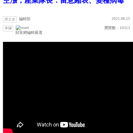
空漲，產業隊長：留意縮表、變種病毒
2021.08.25
編輯部
撰文者
瀏覽數：
10313
專欄
財富網編輯嚴選