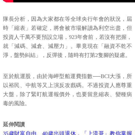
隊長分析，因為大家都在等全球央行年會的狀況，屆
時「縮表」若確定，將會被市場解讀為利空出盡，但
投資人千萬不要預設立場，923年會前，若沒有把握，
就「減碼、減倉、減壓力」。畢竟現在「融資不乾不
淨，盤勢糾結」，反彈後，隨時有打第2隻腳的疑慮。
至於航運股，由於海岬型船運費指數──BCI大漲，所
以裕民、中航等又上演反攻戲碼。不過投資人應尊重
大盤，除了緊盯航運報價外，也要留意縮表、變種病
毒的風險。
延伸閱讀
35歲財富自由、40歲出頭退休，「上流哥」教你掌握