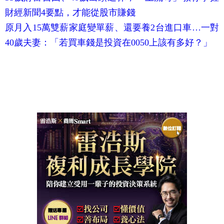
財經新聞4要點，才能從股市賺錢
原月入15萬雙薪家庭變單薪、還要養2台進口車…一對
40歲夫妻：「若買車錢是投資在0050上該有多好？」