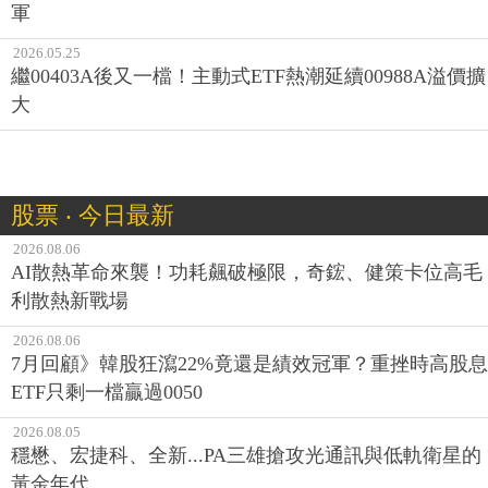
軍
2026.05.25
繼00403A後又一檔！主動式ETF熱潮延續00988A溢價擴
大
股票 ‧ 今日最新
2026.08.06
AI散熱革命來襲！功耗飆破極限，奇鋐、健策卡位高毛
利散熱新戰場
2026.08.06
7月回顧》韓股狂瀉22%竟還是績效冠軍？重挫時高股息
ETF只剩一檔贏過0050
2026.08.05
穩懋、宏捷科、全新...PA三雄搶攻光通訊與低軌衛星的
黃金年代