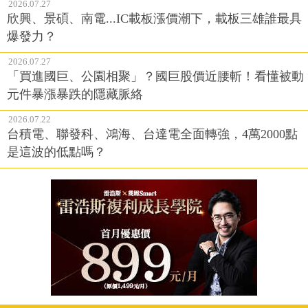
2026.07.27
欣興、景碩、南電...IC載板漲價潮下，載板三雄誰最具
爆發力？
2026.07.27
「買進國巨、公園相聚」？國巨股價近腰斬！看懂被動
元件暴漲暴跌的隱藏脈絡
2026.07.22
台積電、聯發科、鴻海、台達電全面轉強，4萬2000點
是這波的低點嗎？