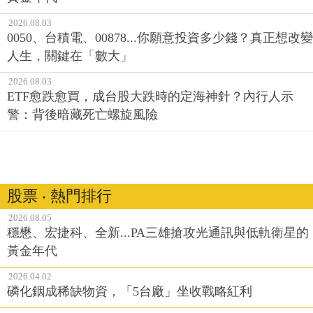
2026.08.03
0050、台積電、00878...你願意投資多少錢？真正想改變
人生，關鍵在「數大」
2026.08.03
ETF愈跌愈買，成台股大跌時的定海神針？內行人示
警：背後暗藏死亡螺旋風險
股票 ‧ 熱門排行
2026.08.05
穩懋、宏捷科、全新...PA三雄搶攻光通訊與低軌衛星的
黃金年代
2026.04.02
磷化銦成稀缺物資，「5台廠」坐收戰略紅利