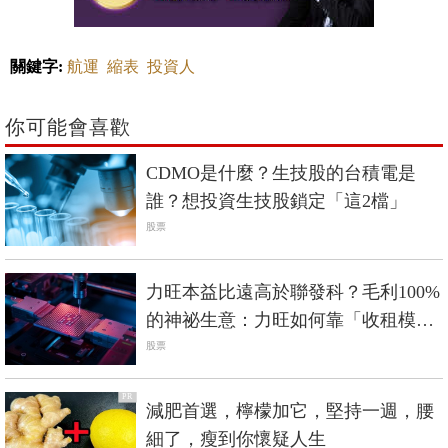
關鍵字:
航運
縮表
投資人
你可能會喜歡
CDMO是什麼？生技股的台積電是
誰？想投資生技股鎖定「這2檔」
股票
力旺本益比遠高於聯發科？毛利100%
的神祕生意：力旺如何靠「收租模
式」，卡位全球AI與資安
股票
PR
減肥首選，檸檬加它，堅持一週，腰
細了，瘦到你懷疑人生