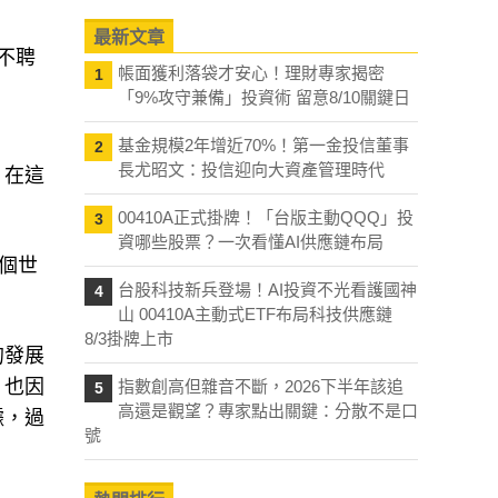
最新文章
不聘
帳面獲利落袋才安心！理財專家揭密
1
「9%攻守兼備」投資術 留意8/10關鍵日
基金規模2年增近70%！第一金投信董事
2
長尤昭文：投信迎向大資產管理時代
，在這
00410A正式掛牌！「台版主動QQQ」投
3
資哪些股票？一次看懂AI供應鏈布局
這個世
台股科技新兵登場！AI投資不光看護國神
4
山 00410A主動式ETF布局科技供應鏈
8/3掛牌上市
的發展
，也因
指數創高但雜音不斷，2026下半年該追
5
高還是觀望？專家點出關鍵：分散不是口
據，過
號