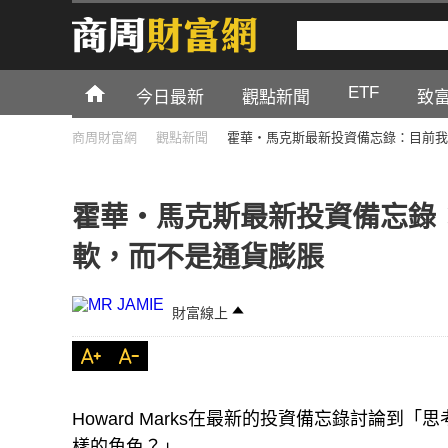
ETF
今日最新
觀點新聞
致
商周財富網
觀點新聞
霍華・馬克斯最新投資備忘錄：目前我
霍華・馬克斯最新投資備忘錄
軟，而不是通貨膨脹
財富線上
Howard Marks在最新的投資備忘錄討論
樣的角色？」