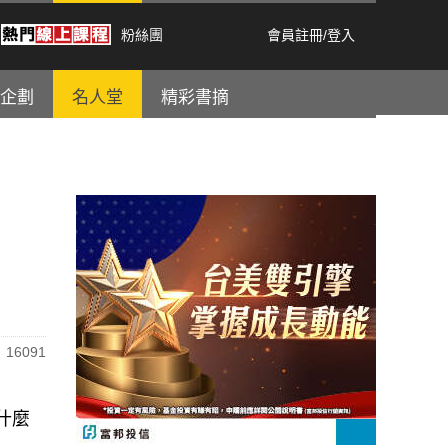
粉絲團
會員註冊
/
登入
企劃
名人堂
精彩書摘
16091
什麼