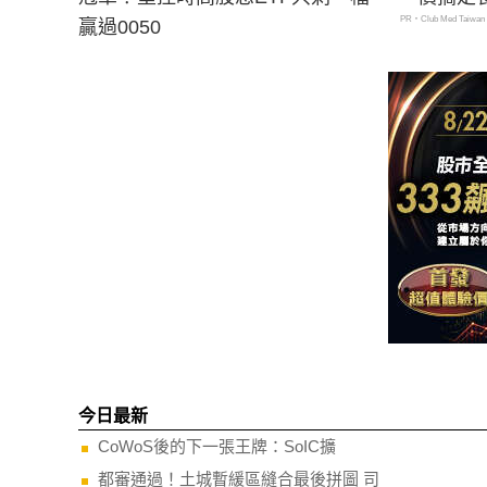
PR・Club Med Taiwan
贏過0050
今日最新
CoWoS後的下一張王牌：SoIC擴
都審通過！土城暫緩區縫合最後拼圖 司