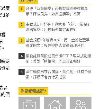
熱門排行
有過度
台股「四貸同堂」恐複製韓國去槓桿風
1
暴？陳威良揭「融資體脂率」不高
致很多
主動式ETF好夯！專家曝「核心＋衛星」
2
混搭策略：用被動型當定海神針
的看
基金規模2年增近70%！第一金投信董事
3
信
長尤昭文：投信迎向大資產管理時代
事。
複委託買美股或買台版ETF？理財規劃顧
4
間需要
問：算對「這筆稅」才是真正報酬
略也是
黃仁勳旋風來台演講，黃仁勳：沒有台積
5
電，輝達不會有今天成就
情以
你是哪種族群?
產的價