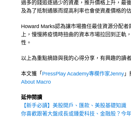
過多的錢追逐過少的資產，推升價格上升，最
及為了抵制通脹而提高利率也會使資產價格的
Howard Marks認為讓市場擔任最佳資源
上，慢慢將疫情時扭曲的資本市場拉回到正軌
性。
以上為重點摘錄與我的心得分享，有興趣的讀
本文獲「
PressPlay Academy專欄作家Jenny
」
About Macro
延伸閱讀
【新手必讀】美股開戶、匯款、美股基礎知識
你喜歡跟著大盤成長或鍾愛科技、金融股？今年