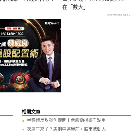
在「數大」
Recommended by
相關文章
半導體反攻號角響起！台股勁揚逾千點重
灰犀牛來了？美期中選舉前，股市波動大