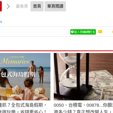
最後頁
首頁
單頁閱讀
ks
難抓？全包式海島假期，
0050、台積電、00878...你
食宿玩樂，省錢更省心！
資多少錢？真正想改變人生，