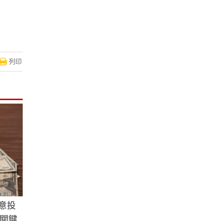
列印
願意投
關鍵