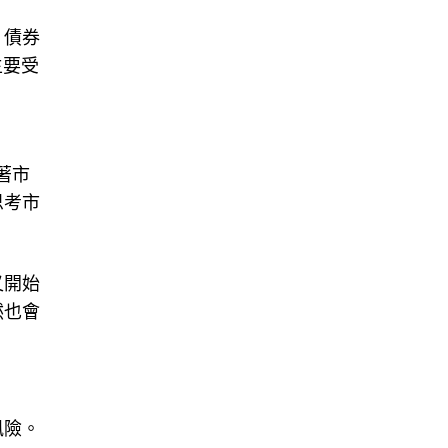
，債券
主要受
著市
思考市
又開始
然也會
風險。