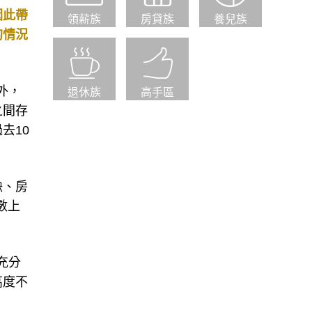
因此帶
領薪族
房貸族
養兒族
的情況
外，
退休族
高手區
之間存
去10
缺、房
數上
充分
高度不