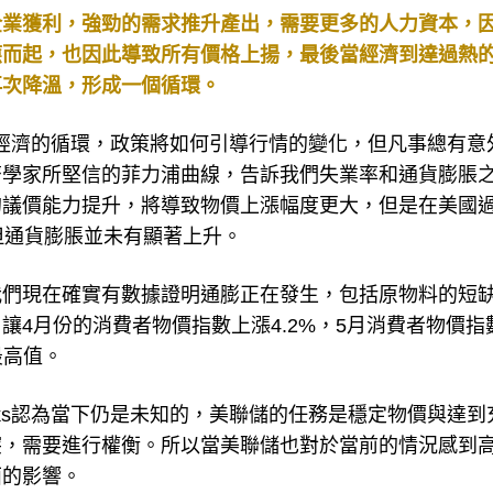
企業獲利，強勁的需求推升產出，需要更多的人力資本，
應而起，也因此導致所有價格上揚，最後當經濟到達過熱
再次降溫，形成一個循環。
訴我們經濟的循環，政策將如何引導行情的變化，但凡事總有意
濟學家所堅信的菲力浦曲線，告訴我們失業率和通貨膨脹
議價能力提升，將導致物價上漲幅度更大，但是在美國過
但通貨膨脹並未有顯著上升。
境下，我們現在確實有數據證明通膨正在發生，包括原物料的短
4月份的消費者物價指數上漲4.2%，5月消費者物價指
最高值。
arks認為當下仍是未知的，美聯儲的任務是穩定物價與達到
突，需要進行權衡。所以當美聯儲也對於當前的情況感到
面的影響。