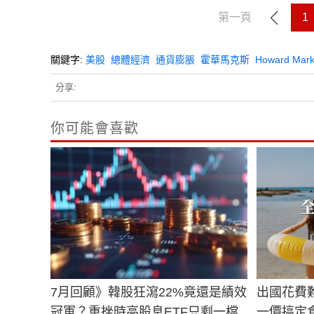
第一頁
1
關鍵字:
美股
總體經濟
通貨膨脹
霍華馬克斯
Howard Mar
分享:
你可能會喜歡
7月回顧》韓股狂瀉22%竟還是績效
出國花費
冠軍？重挫時高股息ETF只剩一檔
一價搞定