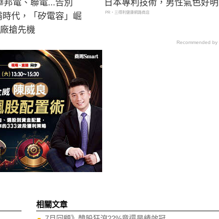
邦電、聯電...告別
日本專利技術，男性氣色好明
PR・三得利健康網路商店
獨霸時代，「矽電容」崛
台廠搶先機
Recommended by
相關文章
7月回顧》韓股狂瀉22%竟還是績效冠