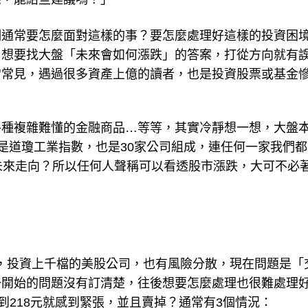
們通常要怎麼面對這樣的事？要怎麼處理好這樣的投資困
，想要找大盤「未來會如何漲跌」的答案，打從方向就有
常常見，遇過很多資產上億的讀者，也是投資股票或基金
各種複雜難懂的金融商品…等等，其實冷靜想一想，大盤
即便是道瓊工業指數，也是30家公司組成，連任何一家我們
未來走向？所以任何人聲稱可以看透股市漲跌，大可不必
F，投資上千檔的美股公司，也有風險分散，現在問題是「
一開始的問題沒有訂清楚，往後想要怎麼處理也很難處理
到218元就感到緊張，並且賣掉？通常有3個情況：