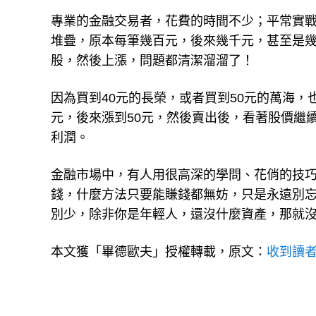
專業的金融交易者，花費的時間不少；平常實
堆疊，原本每筆幾百元，後來幾千元，甚至是
股，然後上漲，問題都清潔溜溜了！
因為買到40元的長榮，或者買到50元的萬海，也
元，後來漲到50元，然後賣出後，看著股價繼
利潤。
金融市場中，有人用很高深的學問、花俏的技
錢，什麼方法只要能賺錢都無妨，只是永遠別忘
別少，除非你是年輕人，還沒什麼資產，那就
本文獲「畢德歐夫」授權轉載，原文：
收到讀