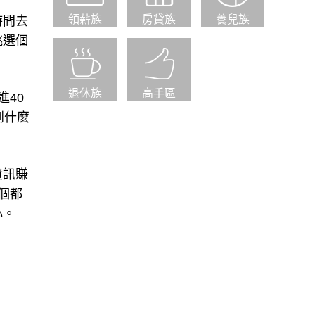
領薪族
房貸族
養兒族
時間去
挑選個
退休族
高手區
進40
到什麼
資訊賺
個都
心。