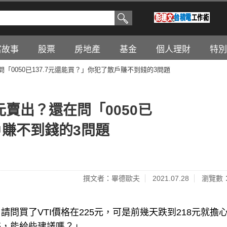
富故事
股票
房地產
基金
個人理財
特別
「0050已137.7元還能買？」你犯了散戶賺不到錢的3問題
元賣出？還在問「0050已
戶賺不到錢的3問題
撰文者：畢德歐夫
2021.07.28
瀏覽數：
問買了VTI價格在225元，可是前幾天跌到218元就擔
惑，能給些建議嗎？」