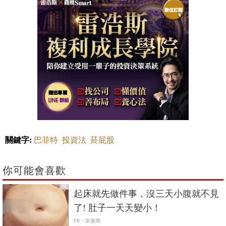
關鍵字:
巴菲特
投資法
菸屁股
你可能會喜歡
PR
起床就先做件事，沒三天小腹就不見
了! 肚子一天天變小！
PR・新素簡