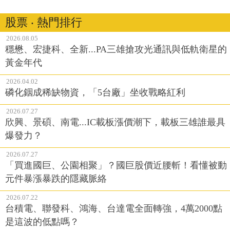
股票 ‧ 熱門排行
2026.08.05
穩懋、宏捷科、全新...PA三雄搶攻光通訊與低軌衛星的
黃金年代
2026.04.02
磷化銦成稀缺物資，「5台廠」坐收戰略紅利
2026.07.27
欣興、景碩、南電...IC載板漲價潮下，載板三雄誰最具
爆發力？
2026.07.27
「買進國巨、公園相聚」？國巨股價近腰斬！看懂被動
元件暴漲暴跌的隱藏脈絡
2026.07.22
台積電、聯發科、鴻海、台達電全面轉強，4萬2000點
是這波的低點嗎？