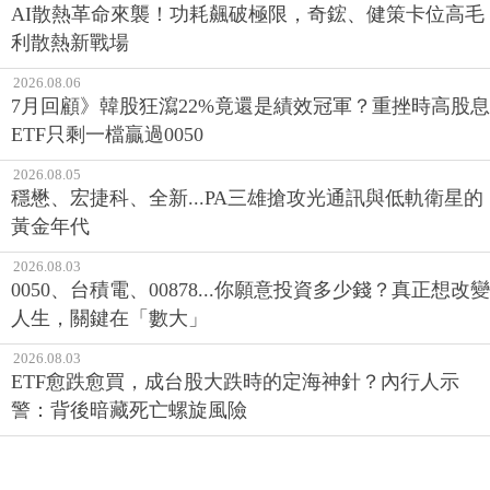
AI散熱革命來襲！功耗飆破極限，奇鋐、健策卡位高毛
利散熱新戰場
2026.08.06
7月回顧》韓股狂瀉22%竟還是績效冠軍？重挫時高股息
ETF只剩一檔贏過0050
2026.08.05
穩懋、宏捷科、全新...PA三雄搶攻光通訊與低軌衛星的
黃金年代
2026.08.03
0050、台積電、00878...你願意投資多少錢？真正想改變
人生，關鍵在「數大」
2026.08.03
ETF愈跌愈買，成台股大跌時的定海神針？內行人示
警：背後暗藏死亡螺旋風險