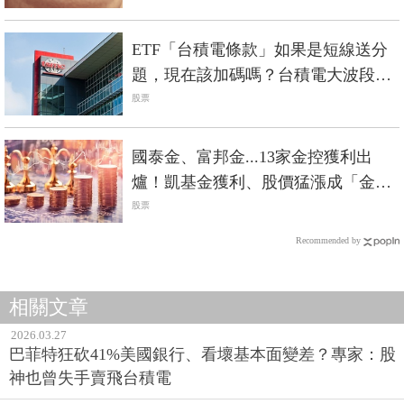
ETF「台積電條款」如果是短線送分
題，現在該加碼嗎？台積電大波段怎
麼抱？
股票
國泰金、富邦金...13家金控獲利出
爐！凱基金獲利、股價猛漲成「金控
飆股」？
股票
Recommended by
相關文章
2026.03.27
巴菲特狂砍41%美國銀行、看壞基本面變差？專家：股
神也曾失手賣飛台積電