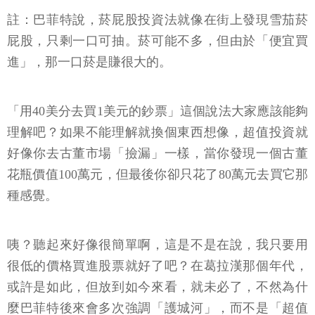
註：巴菲特說，菸屁股投資法就像在街上發現雪茄菸
屁股，只剩一口可抽。菸可能不多，但由於「便宜買
進」，那一口菸是賺很大的。
「用40美分去買1美元的鈔票」這個說法大家應該能夠
理解吧？如果不能理解就換個東西想像，超值投資就
好像你去古董市場「撿漏」一樣，當你發現一個古董
花瓶價值100萬元，但最後你卻只花了80萬元去買它那
種感覺。
咦？聽起來好像很簡單啊，這是不是在說，我只要用
很低的價格買進股票就好了吧？在葛拉漢那個年代，
或許是如此，但放到如今來看，就未必了，不然為什
麼巴菲特後來會多次強調「護城河」，而不是「超值