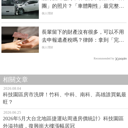
團」的照片？「車體剛性」最完整解
析《中價位進口車篇》
個人理財
長輩留下的財產沒有很多，可以不用
去申報遺產稅嗎？律師：拿到「完稅
證明」才是關鍵
個人理財
Recommended by
相關文章
2026.08.04
科技園區房市洗牌！竹科、中科、南科、高雄誰買氣最
旺？
2026.06.25
2026年5月大台北地區捷運站周邊房價統計》科技園區
外溢持續，復興崗大樓漲幅居冠