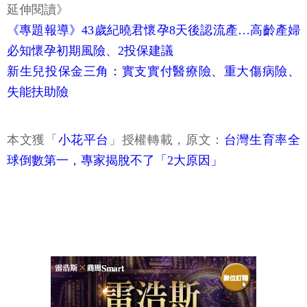
延伸閱讀》
《專題報導》43歲紀曉君懷孕8天後認流產…高齡產婦
必知懷孕初期風險、2投保建議
新生兒投保金三角：實支實付醫療險、重大傷病險、
失能扶助險
本文獲「
小花平台
」授權轉載，原文：
台灣生育率全
球倒數第一，專家揭脫不了「2大原因」