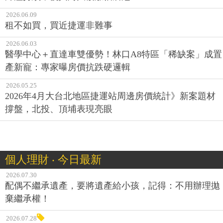
2026.06.09
租不如買，買近捷運非難事
2026.06.03
醫學中心＋直達車雙優勢！林口A8特區「稀缺案」成置
產新寵：專家曝房價抗跌硬邏輯
2026.05.25
2026年4月大台北地區捷運站周邊房價統計》新案題材
撐盤，北投、頂埔表現亮眼
個人理財 ‧ 今日最新
2026.07.30
配偶不繼承遺產，要將遺產給小孩，記得：不用辦理拋
棄繼承權！
2026.07.28