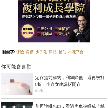
關鍵字:
保險
房價
少子化
津貼
補助
小花平台
你可能會喜歡
定存提前解約，利率降低、還再被打
8折！小資女建議拆開存
個人理財
別再說鐵包肉，看過房車被輾成「紙