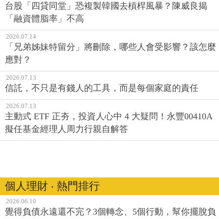
台股「四貸同堂」恐複製韓國去槓桿風暴？陳威良揭
「融資體脂率」不高
2026.07.14
「兄弟姊妹特留分」將刪除，哪些人會受影響？該怎麼
應對？
2026.07.13
信託，不只是有錢人的工具，而是每個家庭的責任
2026.07.13
主動式 ETF 正夯，投資人心中 4 大疑問！永豐00410A
擬任基金經理人周力行親自解答
個人理財 ‧ 熱門排行
2026.06.10
覺得負債永遠還不完？3個轉念、5個行動，幫你擺脫負