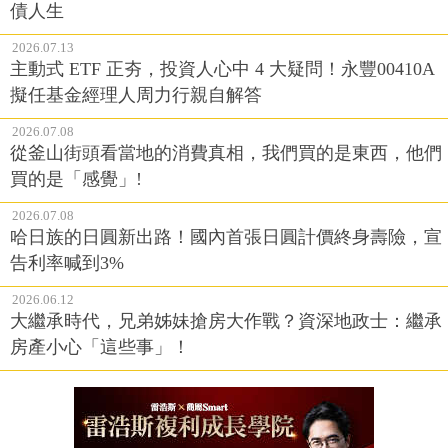
債人生
2026.07.13
主動式 ETF 正夯，投資人心中 4 大疑問！永豐00410A
擬任基金經理人周力行親自解答
2026.07.08
從釜山街頭看當地的消費真相，我們買的是東西，他們
買的是「感覺」!
2026.07.08
哈日族的日圓新出路！國內首張日圓計價終身壽險，宣
告利率喊到3%
2026.06.12
大繼承時代，兄弟姊妹搶房大作戰？資深地政士：繼承
房產小心「這些事」！