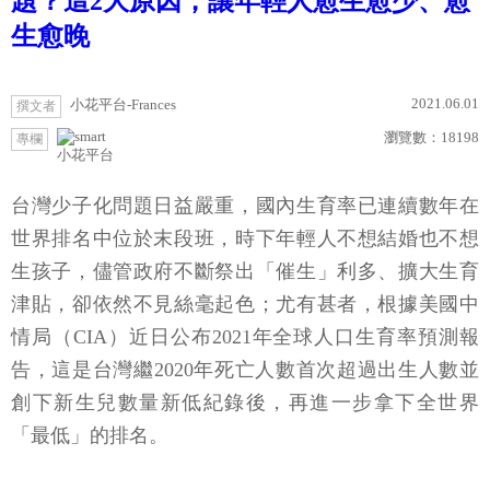
題？這2大原因，讓年輕人愈生愈少、愈
生愈晚
2021.06.01
小花平台-Frances
撰文者
瀏覽數：
18198
專欄
小花平台
台灣少子化問題日益嚴重，國內生育率已連續數年在
世界排名中位於末段班，時下年輕人不想結婚也不想
生孩子，儘管政府不斷祭出「催生」利多、擴大生育
津貼，卻依然不見絲毫起色；尤有甚者，根據美國中
情局（CIA）近日公布2021年全球人口生育率預測報
告，這是台灣繼2020年死亡人數首次超過出生人數並
創下新生兒數量新低紀錄後，再進一步拿下全世界
「最低」的排名。