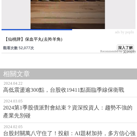
ads by popIn
【仙桃牌】保血平丸(去羚羊角)
深入了解
觀看次數 52,077次
Recommended by
相關文章
2024.04.22
高低震盪逾300點，台股收19411點面臨季線保衛戰
2024.03.05
2024第1季股債派對會結束？資深投資人：趨勢不強的
產業先別碰
2024.02.05
台股封關萬八守住了！投顧：AI題材加持，多方信心強