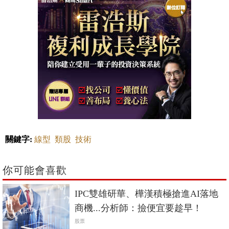
關鍵字:
線型
類股
技術
你可能會喜歡
IPC雙雄研華、樺漢積極搶進AI落地
商機...分析師：撿便宜要趁早！
股票