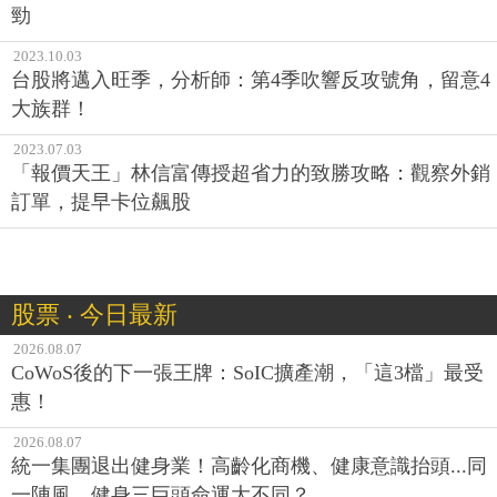
勁
2023.10.03
台股將邁入旺季，分析師：第4季吹響反攻號角，留意4
大族群！
2023.07.03
「報價天王」林信富傳授超省力的致勝攻略：觀察外銷
訂單，提早卡位飆股
股票 ‧ 今日最新
2026.08.07
CoWoS後的下一張王牌：SoIC擴產潮，「這3檔」最受
惠！
2026.08.07
統一集團退出健身業！高齡化商機、健康意識抬頭...同
一陣風，健身三巨頭命運大不同？