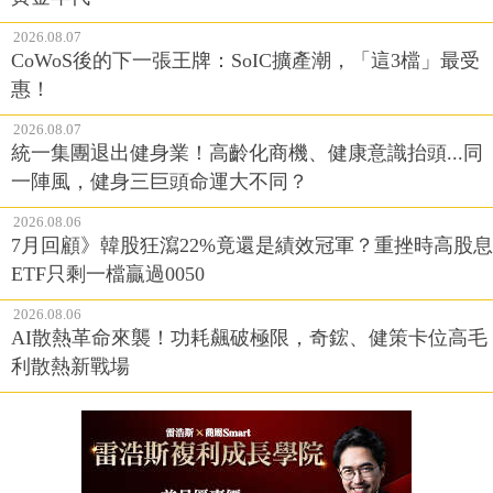
2026.08.07
CoWoS後的下一張王牌：SoIC擴產潮，「這3檔」最受
惠！
2026.08.07
統一集團退出健身業！高齡化商機、健康意識抬頭...同
一陣風，健身三巨頭命運大不同？
2026.08.06
7月回顧》韓股狂瀉22%竟還是績效冠軍？重挫時高股息
ETF只剩一檔贏過0050
2026.08.06
AI散熱革命來襲！功耗飆破極限，奇鋐、健策卡位高毛
利散熱新戰場