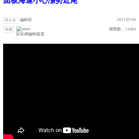
面板海運小心漲勢近尾
2021.05.04
編輯部
撰文者
瀏覽數：
11084
專欄
財富網編輯嚴選