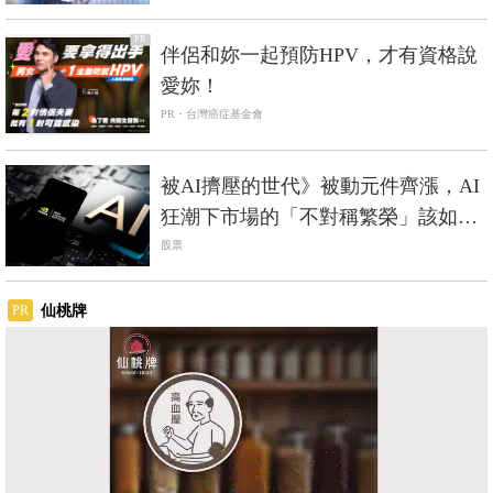
PR
伴侶和妳一起預防HPV，才有資格說
愛妳！
PR・台灣癌症基金會
被AI擠壓的世代》被動元件齊漲，AI
狂潮下市場的「不對稱繁榮」該如何
解讀？
股票
仙桃牌
PR