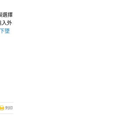
與選擇
進入外
下墜
列印