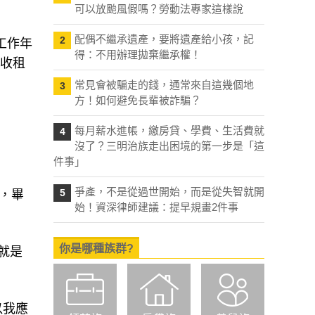
可以放颱風假嗎？勞動法專家這樣說
配偶不繼承遺產，要將遺產給小孩，記
2
工作年
得：不用辦理拋棄繼承權！
；收租
常見會被騙走的錢，通常來自這幾個地
3
方！如何避免長輩被詐騙？
每月薪水進帳，繳房貸、學費、生活費就
4
沒了？三明治族走出困境的第一步是「這
件事」
爭產，不是從過世開始，而是從失智就開
5
，畢
始！資深律師建議：提早規畫2件事
你是哪種族群?
就是
以我應