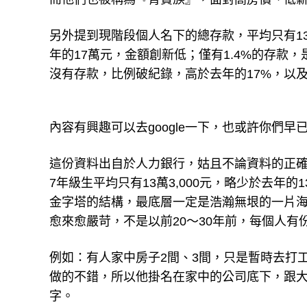
另外提到現階段個人名下的總存款，平均只有13萬3
年的17萬元，金額創新低；僅有1.4%的存款，
沒有存款，比例破紀錄，高於去年的17%，以及前
內容有興趣可以去google一下，也或許你們早
這份資料出自於人力銀行，姑且不論資料的正
7年級生平均只有13萬3,000元，略少於去年的
金字塔的結構，最底層一定是浩瀚無垠的一片
愈來愈嚴苛，不是以前20～30年前，每個人
例如：有人家中房子2間、3間，只是暫時去打
做的不錯，所以他掛名在家中的公司底下，跟
字。