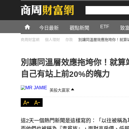
ETF
今日最新
觀點新聞
致
商周財富網
個人理財
存款
別讓同溫層效應拖垮你！就算站
別讓同溫層效應拖垮你！就算
自己有站上前20%的魄力
美股大贏家
這2天一個熱門新聞是這樣寫的：「以往被稱為
而他們也被稱為『青貧族』，面對高房價、低