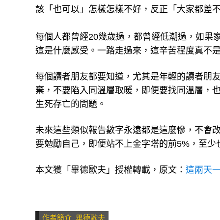
該「也可以」怎樣怎樣不好，反正「大家都差
每個人都曾經20幾歲過，都曾經低潮過，如果
這是什麼感受。一路走過來，這辛苦程度真不
每個讀者朋友都要知道，尤其是年輕的讀者朋
棄，不要陷入同溫層取暖，即便要找同溫層，
生死存亡的問題。
未來這些類似報告數字永遠都是這麼慘，不會
要勉勵自己，即便站不上金字塔的前5%，至少
本文獲「畢德歐夫」授權轉載，原文：
這兩天
作者簡介_畢德歐夫