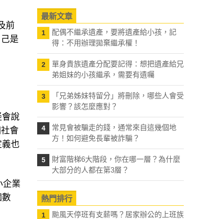
最新文章
及前
配偶不繼承遺產，要將遺產給小孩，記
1
自己是
得：不用辦理拋棄繼承權！
單身貴族遺產分配要記得：想把遺產給兄
2
弟姐妹的小孩繼承，需要有遺囑
「兄弟姊妹特留分」將刪除，哪些人會受
3
影響？該怎麼應對？
怪會說
常見會被騙走的錢，通常來自這幾個地
4
個社會
方！如何避免長輩被詐騙？
定義也
財富階梯6大階段，你在哪一層？為什麼
5
大部分的人都在第3層？
小企業
個數
熱門排行
颱風天停班有支薪嗎？居家辦公的上班族
1