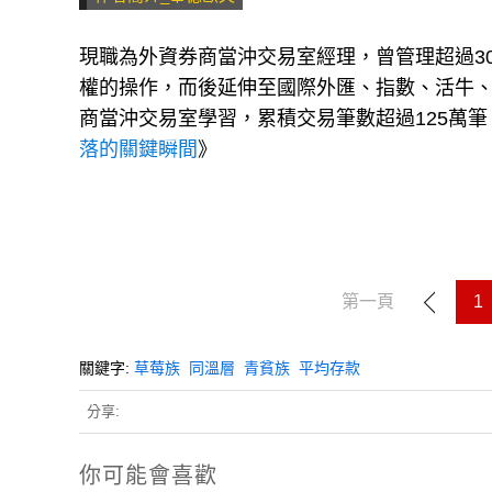
現職為外資券商當沖交易室經理，曾管理超過3
權的操作，而後延伸至國際外匯、指數、活牛、
商當沖交易室學習，累積交易筆數超過125萬
落的關鍵瞬間
》
第一頁
1
關鍵字:
草莓族
同溫層
青貧族
平均存款
分享:
你可能會喜歡