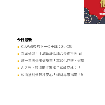
今日最新
CoWoS後的下一張王牌：SoIC擴
都審通過！土城暫緩區縫合最後拼圖 司
統一集團退出健身業！高齡化商機、健康
AI之外，錢還能往哪擺？富蘭克林：「
帳面獲利落袋才安心！理財專家揭密「9