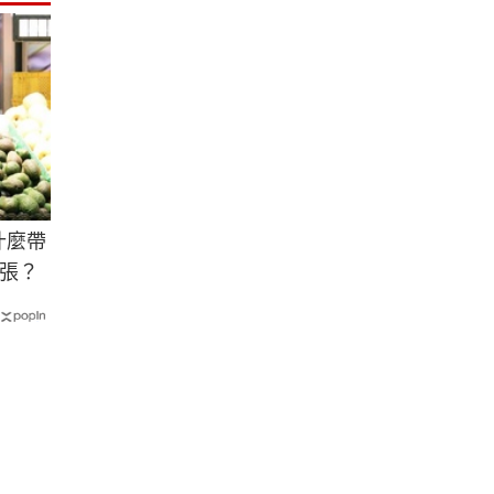
什麼帶
張？