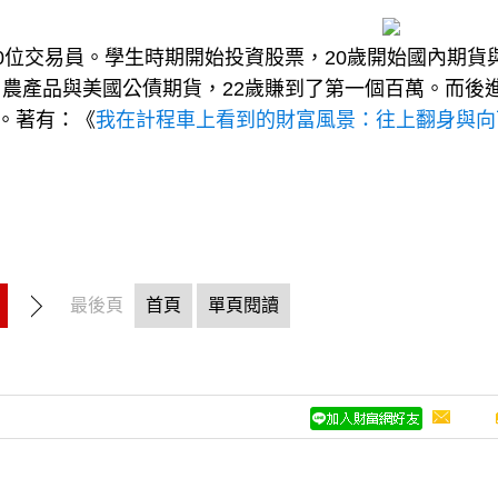
0位交易員。學生時期開始投資股票，20歲開始國內期貨
農產品與美國公債期貨，22歲賺到了第一個百萬。而後
筆。著有：《
我在計程車上看到的財富風景：往上翻身與向
最後頁
首頁
單頁閱讀