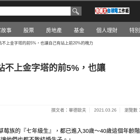
富故事
股票
房地產
基金
個人理財
特別
不上金字塔的前5%，也讓自己有站上前20%的魄力
站不上金字塔的前5%，也讓
撰文者：畢德歐夫
2021.03.26
瀏覽數：
草莓族的『七年級生』，都已進入30歲～40歲這個年齡
薪讓他們也都不敢結婚生子。」