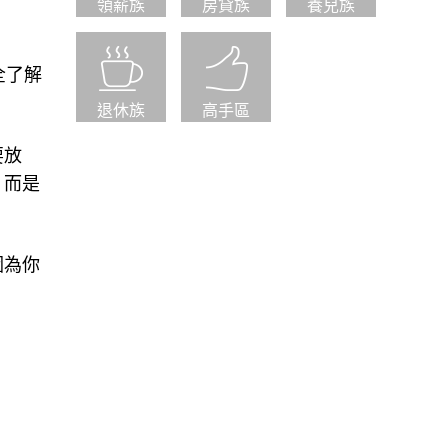
領薪族
房貸族
養兒族
全了解
退休族
高手區
要放
，而是
因為你