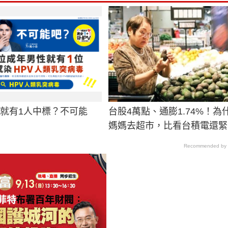
男就有1人中標？不可能
台股4萬點、通膨1.74%！為
媽媽去超市，比看台積電還緊
Recommended by