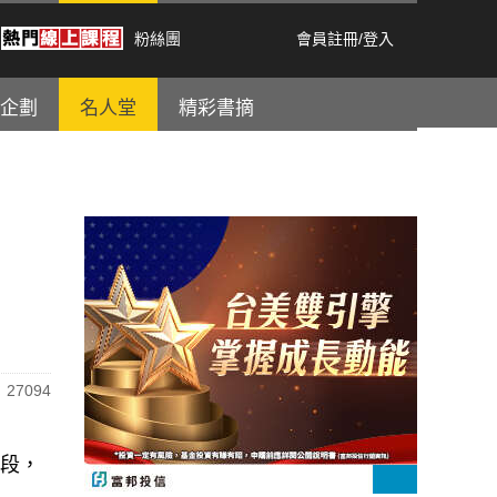
粉絲團
會員註冊
/
登入
企劃
名人堂
精彩書摘
27094
階段，