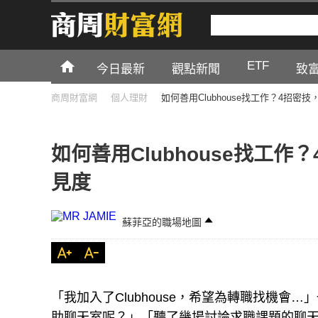
ETF
今日最新
觀點新聞
致
商周財富網
個人理財
如何善用Clubhouse找工作？4招
如何善用Clubhouse找工
見度
蘇菲亞的職場地圖
「我加入了Clubhouse，希望為轉職找機
助聊天室呢？」「聽了幾場討論求職課題的聊