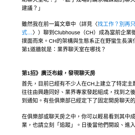
建議？」
雖然我在前一篇文章中（詳見〈
找工作？別再只
式…
〉）聊到Clubhouse（CH）成為當
撲面而來。CH的架構與生態系正在野蠻生長演
第1道牆就是：業界聊天室在哪找？
第1招》廣泛布線，發現聊天房
首先，目前已經有不少人在CH上建立了特定主題
往往由興趣同好、業界專家發起組成，找到之
到通知。有些俱樂部已經定下了固定開房聊天
在俱樂部或聊天房之中，你可以輕易看到其中
業，也請立刻「追蹤」。日後當他們開設、進