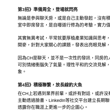
第3招》準備周全，登場就閃亮
無論是參與聊天房，或是自己主動發起，沒有
室中即席發言，是自曝道行修為的考驗，實力
其實無異考試，平常就要厚植產業知識與思考，
開麥，針對大家關心的課題，發表出亮眼見解
因為CH是聊天，並不是一次性的發訊，同房的
可別情緒衝腦失了氣量。理性平和的交流見解
象。
第4招》積極聯繫，放長線釣大魚
在CH上若遇到業界前輩，或許有對話，或許沒
主動透過臉書、LinkedIn等社交平台建立
透露你在職涯上更進一步的企圖心。