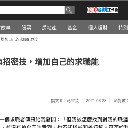
富故事
股票
房地產
基金
個人理財
特別
密技，增加自己的求職能見度
作？4招密技，增加自己的求職能
撰文者：蔣宗芸
2021.03.23
瀏覽數：
會…」一個求職者傳訊給我發問：「但我該怎麼找到對我的職
天，並沒有被企業注意到，也不知道該和誰接觸。可否給