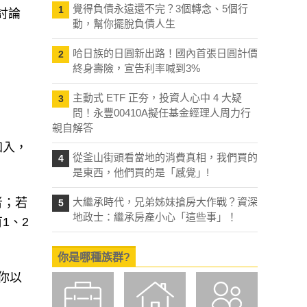
覺得負債永遠還不完？3個轉念、5個行
1
討論
動，幫你擺脫負債人生
哈日族的日圓新出路！國內首張日圓計價
2
終身壽險，宣告利率喊到3%
主動式 ETF 正夯，投資人心中 4 大疑
3
問！永豐00410A擬任基金經理人周力行
親自解答
加入，
從釜山街頭看當地的消費真相，我們買的
4
是東西，他們買的是「感覺」!
者；若
大繼承時代，兄弟姊妹搶房大作戰？資深
5
地政士：繼承房產小心「這些事」！
1、2
你是哪種族群?
你以