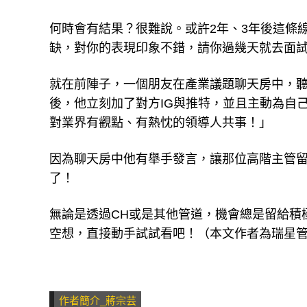
何時會有結果？很難說。或許2年、3年後這條
缺，對你的表現印象不錯，請你過幾天就去面
就在前陣子，一個朋友在產業議題聊天房中，
後，他立刻加了對方IG與推特，並且主動為自
對業界有觀點、有熱忱的領導人共事！」
因為聊天房中他有舉手發言，讓那位高階主管
了！
無論是透過CH或是其他管道，機會總是留給積
空想，直接動手試試看吧！（本文作者為瑞星管
作者簡介_蔣宗芸