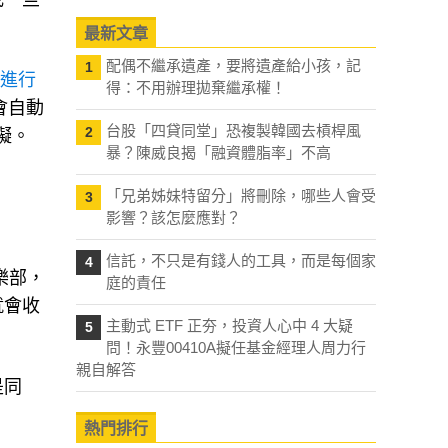
最新文章
配偶不繼承遺產，要將遺產給小孩，記
1
態進行
得：不用辦理拋棄繼承權！
會自動
台股「四貸同堂」恐複製韓國去槓桿風
2
礙。
暴？陳威良揭「融資體脂率」不高
「兄弟姊妹特留分」將刪除，哪些人會受
3
影響？該怎麼應對？
信託，不只是有錢人的工具，而是每個家
4
樂部，
庭的責任
就會收
主動式 ETF 正夯，投資人心中 4 大疑
5
問！永豐00410A擬任基金經理人周力行
親自解答
是同
熱門排行