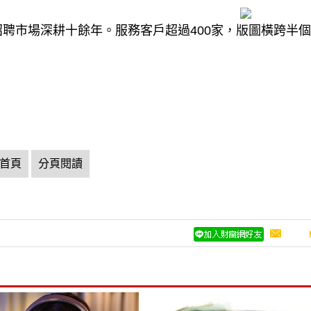
招聘市場深耕十餘年。服務客戶超過400家，版圖橫跨半
首頁
分頁閱讀