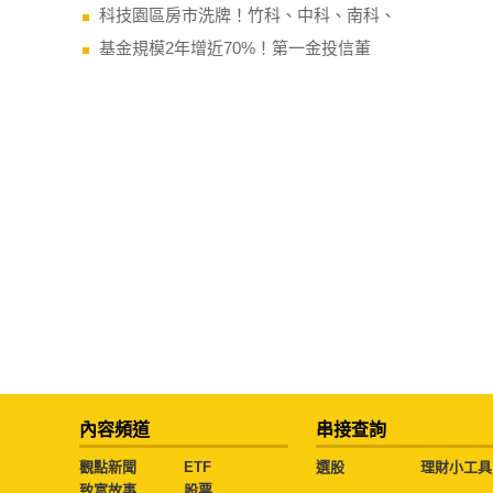
科技園區房市洗牌！竹科、中科、南科、
基金規模2年增近70%！第一金投信董
內容頻道
串接查詢
觀點新聞
ETF
選股
理財小工具
致富故事
股票