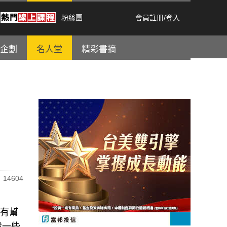
粉絲團
會員註冊
/
登入
企劃
名人堂
精彩書摘
14604
涯有幫
我一些