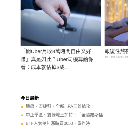
「開Uber月收8萬時間自由又好
報復性熬
PR・安達人壽 安心抗
賺」真是如此？Uber司機算給你
看：成本就佔掉3成…
今日最新
穩懋、宏捷科、全新...PA三雄搶攻
中正學區、雙捷地王加持！「全陽羅斯福
ETF人氣榜》漲時買0050、重挫時