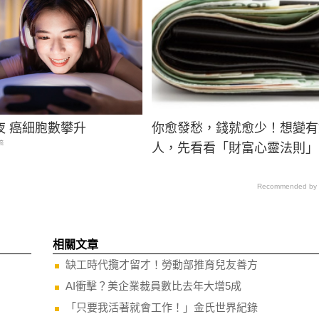
夜 癌細胞數攀升
你愈發愁，錢就愈少！想變有
癌
人，先看看「財富心靈法則」
Recommended by
相關文章
缺工時代攬才留才！勞動部推育兒友善方
AI衝擊？美企業裁員數比去年大增5成
「只要我活著就會工作！」金氏世界紀錄