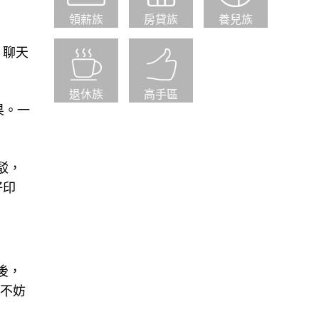
領薪族
房貸族
養兒族
：聊天
退休族
高手區
果。一
駁，
好印
後，
也不妨