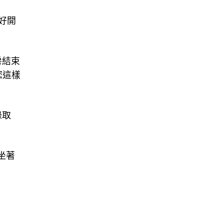
好開
房結束
您這樣
錄取
坐著