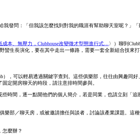
者傳訊給我發問：「但我該怎麼找到對我的職涯有幫助聊天室呢？
本、無壓力，Clubhouse改變徵才型態進行式…
〉）聊到Clu
在野蠻生長演化，要在其中走出一條路，需要一套全新組合技來打
lub），可以輕易透過關鍵字查到。這些俱樂部，往往由興趣同
了固定開房聊天的時段，請注意排時間參與。
花些時間，逐一點開他們的個人簡介，若是同業，也請立刻「追
設俱樂部／聊天房，或被邀請擔任與談者，討論該產業課題。這種
，怎麼辦？