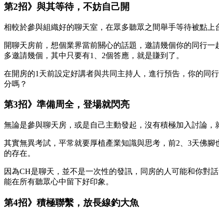
第2招》與其等待，不妨自己開
相較於參與組織好的聊天室，在眾多聽眾之間舉手等待被點上
開聊天房前，想個業界當前關心的話題，邀請幾個你的同行一
多邀請幾個，其中只要有1、2個答應，就是賺到了。
在開房的1天前設定好講者與共同主持人，進行預告，你的同
分嗎？
第3招》準備周全，登場就閃亮
無論是參與聊天房，或是自己主動發起，沒有積極加入討論，
其實無異考試，平常就要厚植產業知識與思考，前2、3天佛
的存在。
因為CH是聊天，並不是一次性的發訊，同房的人可能和你對
能在所有聽眾心中留下好印象。
第4招》積極聯繫，放長線釣大魚