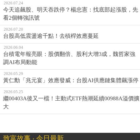
看2個轉強訊號
2026.07.20
台股高低震盪逾千點！去槓桿效應蔓延
2026.06.04
台積電年報亮眼：股價翻倍、股利大增3成，魏哲家強
調AI布局動能
2026.05.29
黃仁勳「兆元宴」效應發威：台股AI供應鏈集體飆漲停
2026.05.25
繼00403A後又一檔！主動式ETF熱潮延續00988A溢價擴
大
致富故事 ‧ 今日最新
2026.07.01
台股暴起暴落，心臟受不了？投信：基金經理人的「這