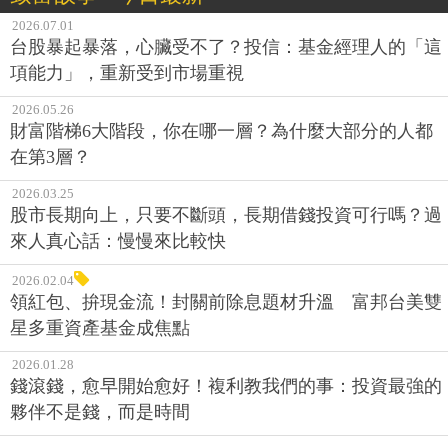
項能力」，重新受到市場重視
2026.05.26
財富階梯6大階段，你在哪一層？為什麼大部分的人都
在第3層？
2026.03.25
股市長期向上，只要不斷頭，長期借錢投資可行嗎？過
來人真心話：慢慢來比較快
2026.02.04
領紅包、拚現金流！封關前除息題材升溫 富邦台美雙
星多重資產基金成焦點
2026.01.28
錢滾錢，愈早開始愈好！複利教我們的事：投資最強的
夥伴不是錢，而是時間