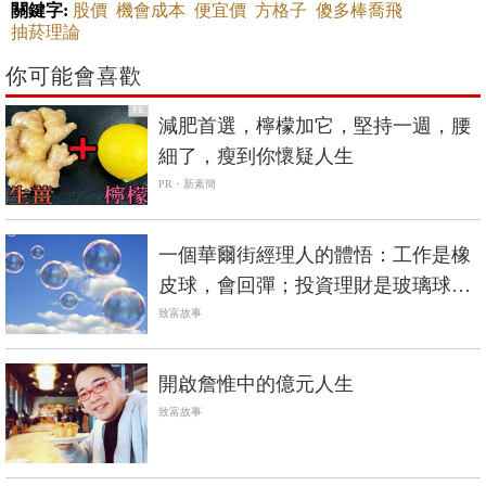
你可能會喜歡
PR
減肥首選，檸檬加它，堅持一週，腰
細了，瘦到你懷疑人生
PR・新素簡
一個華爾街經理人的體悟：工作是橡
皮球，會回彈；投資理財是玻璃球，
不小心就會破
致富故事
開啟詹惟中的億元人生
致富故事
9597借錢網
PR