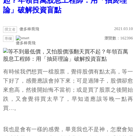
起？年領百萬股息工程師：用「抽菸理
論」破解投資盲點
2021.03.10
傻多棒喬飛
撰文者
瀏覽數：
162396
專欄
傻多棒喬飛
有時候我們想買一檔股票，覺得股價有點太高，等一
下好了，感覺應該會掉下來；可是過陣子，股價卻愈
來愈高，然後開始悔不當初；或是買了股票之後開始
跌，又會覺得買太早了，早知道應該等晚一點再
買…。
我也是會有一樣的感覺，畢竟我也不是神，怎麼會知
道應該幾元買進什麼？所以我有一套自己的「抽菸理
論」。