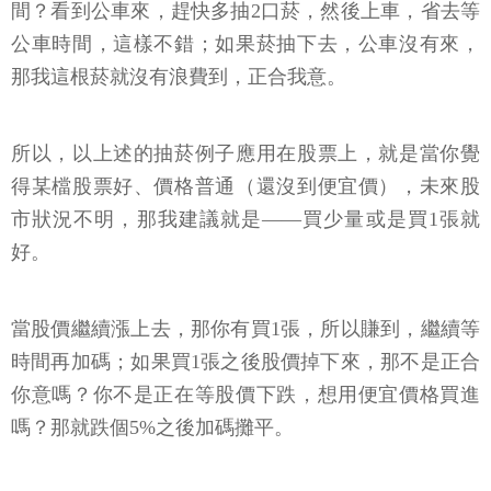
那我這根菸就沒有浪費到，正合我意。
所以，以上述的抽菸例子應用在股票上，就是當你覺
得某檔股票好、價格普通（還沒到便宜價），未來股
市狀況不明，那我建議就是——買少量或是買1張就
好。
當股價繼續漲上去，那你有買1張，所以賺到，繼續等
時間再加碼；如果買1張之後股價掉下來，那不是正合
你意嗎？你不是正在等股價下跌，想用便宜價格買進
嗎？那就跌個5%之後加碼攤平。
我選的股票通常殖利率有5%，如果股票買在100元，
跌了5%，對我來說，這5元的損失靠股利就可以補