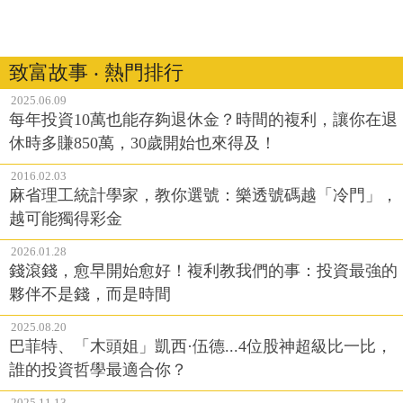
致富故事 ‧ 熱門排行
2025.06.09
每年投資10萬也能存夠退休金？時間的複利，讓你在退
休時多賺850萬，30歲開始也來得及！
2016.02.03
麻省理工統計學家，教你選號：樂透號碼越「冷門」，
越可能獨得彩金
2026.01.28
錢滾錢，愈早開始愈好！複利教我們的事：投資最強的
夥伴不是錢，而是時間
2025.08.20
巴菲特、「木頭姐」凱西·伍德...4位股神超級比一比，
誰的投資哲學最適合你？
2025.11.13
巴菲特正式退休！最後一封股東信說了什麼？財富、人
生...股神給世人的9大啟示