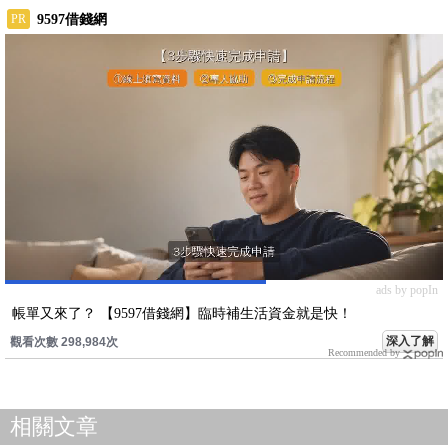
ads by popIn
帳單又來了？ 【9597借錢網】臨時補生活資金就是快！
深入了解
觀看次數 298,984次
Recommended by
相關文章
2026.07.24
今天追飆股、明天吞跌停？楊忠憲：找底部起漲股，先