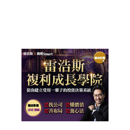
關鍵字:
股價
機會成本
便宜價
方格子
傻多棒喬飛
抽菸理論