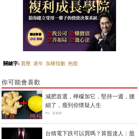
關鍵字:
賣壓
過年
加權指數
抱股
你可能會喜歡
PR
減肥首選，檸檬加它，堅持一週，腰
細了，瘦到你懷疑人生
PR・新素簡
台積電下跌可以買嗎？算股達人：股