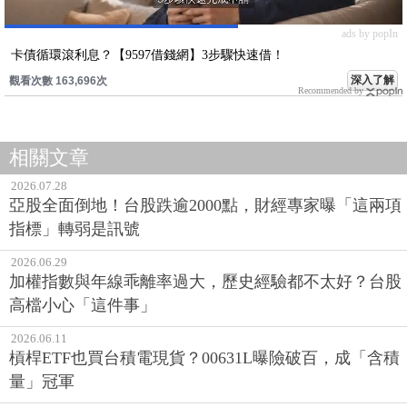
ads by popIn
卡債循環滾利息？【9597借錢網】3步驟快速借！
深入了解
觀看次數 163,696次
Recommended by
相關文章
2026.07.28
亞股全面倒地！台股跌逾2000點，財經專家曝「這兩項
指標」轉弱是訊號
2026.06.29
加權指數與年線乖離率過大，歷史經驗都不太好？台股
高檔小心「這件事」
2026.06.11
槓桿ETF也買台積電現貨？00631L曝險破百，成「含積
量」冠軍