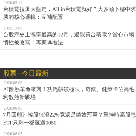
2026.05.14
台積電拉著大盤走，All in台積電就好？大多頭下穩中求
勝的核心邏輯：互補配置
2025.12.08
台股歷史上漲率最高的12月，還能買台積電？當心市場
慣性被改寫！專家曝看法
股票 ‧ 今日最新
2026.08.06
AI散熱革命來襲！功耗飆破極限，奇鋐、健策卡位高毛
利散熱新戰場
2026.08.06
7月回顧》韓股狂瀉22%竟還是績效冠軍？重挫時高股息
ETF只剩一檔贏過0050
2026.08.05