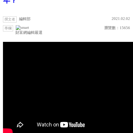
年？
2021.02.02
編輯部
撰文者
瀏覽數：
15656
專欄
財富網編輯嚴選