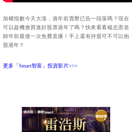
加權指數今天大漲，過年前賣壓已告一段落嗎？現在
可以趁機會買進好股票過年了嗎？快來看看楊忠憲老
師年前最後一次免費直播！手上還有持股可不可以抱
股過年？
更多「Smart智富」投資影片>>>