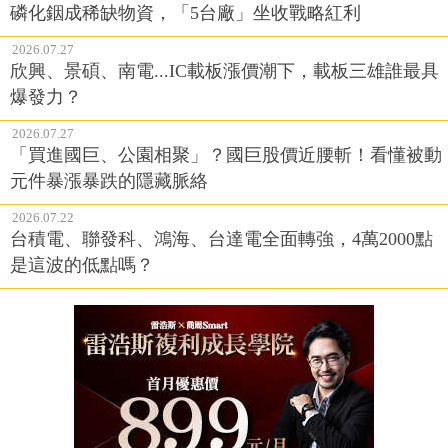
磷化銦成稀缺物資，「5台廠」坐收戰略紅利
2026.07.27
欣興、景碩、南電...IC載板漲價潮下，載板三雄誰最具
爆發力？
2026.07.27
「買進國巨、公園相聚」？國巨股價近腰斬！看懂被動
元件暴漲暴跌的隱藏脈絡
2026.07.22
台積電、聯發科、鴻海、台達電全面轉強，4萬2000點
是這波的低點嗎？