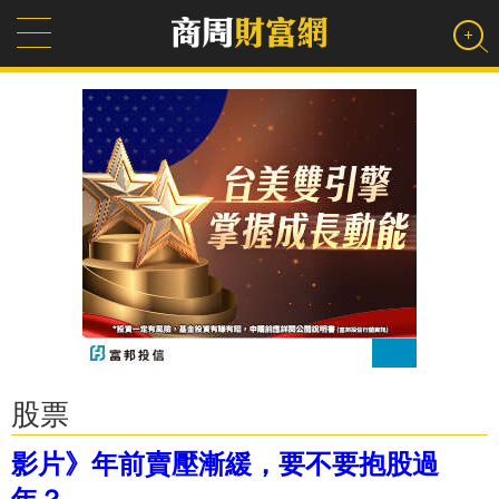
股票
影片》年前賣壓漸緩，要不要抱股過