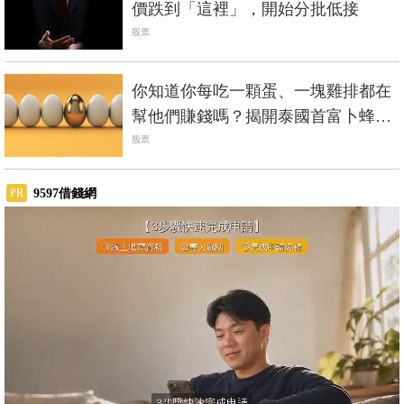
價跌到「這裡」，開始分批低接
股票
你知道你每吃一顆蛋、一塊雞排都在
幫他們賺錢嗎？揭開泰國首富卜蜂集
團「富過4代」的祕密
股票
9597借錢網
PR