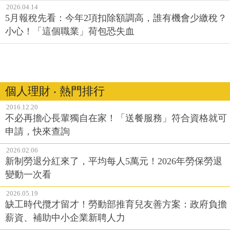
2026.04.14
5月報稅先看：今年2項扣除額調高，誰有機會少繳稅？
小心！「這個職業」荷包恐失血
個人理財 ‧ 熱門排行
2016.12.20
不必再擔心長輩獨自在家！「送餐服務」符合資格就可
申請，快來查詢
2026.02.06
新制勞退分紅來了，平均每人5萬元！2026年勞保勞退
變動一次看
2026.05.19
缺工時代攬才留才！勞動部推育兒友善方案：政府負擔
薪資、補助中小企業新聘人力