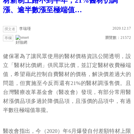
材新制上路不到半年，21%醫材仍調
漲、逾半數漲至極端值…
2020.12.17
李瑞瑾
撰文者
瀏覽數：
21572
專欄
好險網
健保署為了讓民眾使用的醫材價格資訊公開透明，設
立「醫材比價網」供民眾比價，並訂定醫材收費極端
值，希望藉此控制自費醫材的價格，解決價差過大的
問題，但實施至今反而還有21%的醫材調漲售價。且
台灣醫療改革基金會（醫改會）發現，有部分常用醫
材漲價品項多過於降價品項，且漲價的品項中，有過
半數往極端值靠攏。
醫改會指出，今（2020）年6月爆發自付差額特材上限