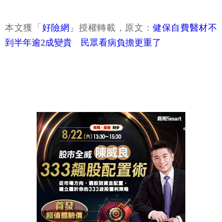
本文獲「
好險網
」授權轉載，原文：
健保自費醫材不
到半年逾2成變貴 民眾看病負擔更重了