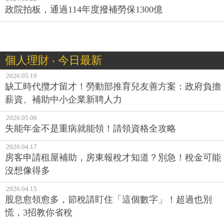
政院拍板，通過114年度撥補勞保1300億
個人理財 ‧ 今日最新
2026.05.19
缺工時代攬才留才！勞動部推育兒友善方案：政府負擔
薪資、補助中小企業新聘人力
2026.05.06
失能年金不是重病就能領！請領資格全攻略
2026.04.17
房客申請租屋補助，房東報稅才知道？別急！稅金可能
沒想像得多
2026.04.15
股息愈領愈多，節稅請盯住「這個數字」！超過也別
慌，3招教你省稅