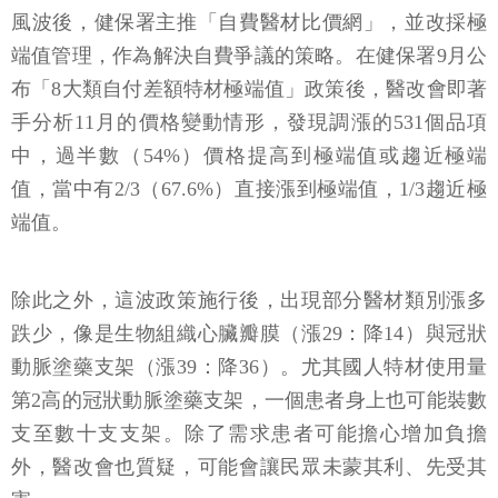
風波後，健保署主推「自費醫材比價網」，並改採極
端值管理，作為解決自費爭議的策略。在健保署9月公
布「8大類自付差額特材極端值」政策後，醫改會即著
手分析11月的價格變動情形，發現調漲的531個品項
中，過半數（54%）價格提高到極端值或趨近極端
值，當中有2/3（67.6%）直接漲到極端值，1/3趨近極
端值。
除此之外，這波政策施行後，出現部分醫材類別漲多
跌少，像是生物組織心臟瓣膜（漲29：降14）與冠狀
動脈塗藥支架（漲39：降36）。尤其國人特材使用量
第2高的冠狀動脈塗藥支架，一個患者身上也可能裝數
支至數十支支架。除了需求患者可能擔心增加負擔
外，醫改會也質疑，可能會讓民眾未蒙其利、先受其