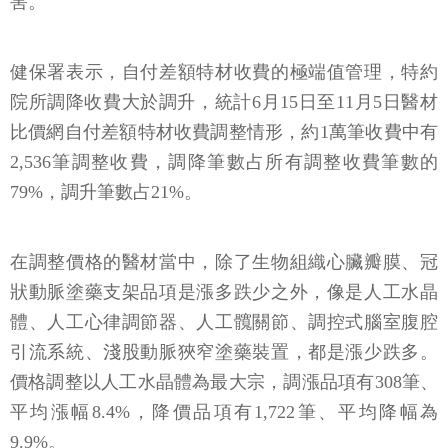
害。
健保署表示，自付差額特材收費的極端值管理，特約
院所調降收費大於調升，統計6月15日至11月5日醫材
比價網自付差額特材收費調整情形，約1萬筆收費中有
2,536筆調整收費，調降筆數占所有調整收費筆數的
79%，調升筆數占21%。
在調整價格的醫材當中，除了生物組織心臟瓣膜、冠
狀動脈塗藥支架品項是漲多跌少之外，像是人工水晶
體、人工心律調節器、人工髖關節、調控式腦室腹腔
引流系統、淺股動脈狹窄塗藥裝置，都是漲少跌多。
價格調整以人工水晶體為最大宗，調漲品項有308筆、
平均漲幅8.4%，降價品項有1,722筆、平均降幅為
9.9%。