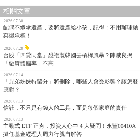
相關文章
2026.07.30
配偶不繼承遺產，要將遺產給小孩，記得：不用辦理拋
棄繼承權！
2026.07.28
台股「四貸同堂」恐複製韓國去槓桿風暴？陳威良揭
「融資體脂率」不高
2026.07.14
「兄弟姊妹特留分」將刪除，哪些人會受影響？該怎麼
應對？
2026.07.13
信託，不只是有錢人的工具，而是每個家庭的責任
2026.07.13
主動式 ETF 正夯，投資人心中 4 大疑問！永豐00410A
擬任基金經理人周力行親自解答