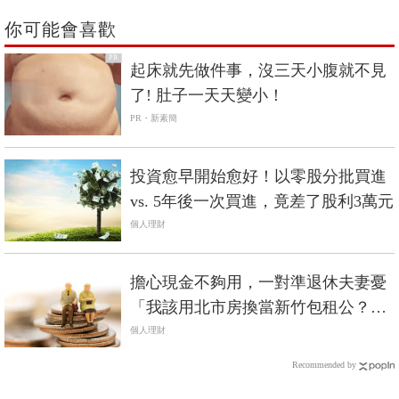
你可能會喜歡
PR
起床就先做件事，沒三天小腹就不見
了! 肚子一天天變小！
PR・新素簡
投資愈早開始愈好！以零股分批買進
vs. 5年後一次買進，竟差了股利3萬元
個人理財
擔心現金不夠用，一對準退休夫妻憂
「我該用北市房換當新竹包租公？還
是改買定存股？」
個人理財
Recommended by