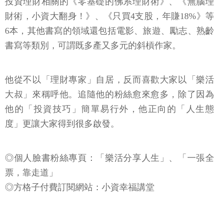
投資理財相關的《零基礎的佛系理財術》、《無腦理
財術，小資大翻身！》、《只買4支股，年賺18%》等
6本，其他書寫的領域還包括電影、旅遊、勵志、熟齡
書寫等類別，可謂既多產又多元的斜槓作家。
他從不以「理財專家」自居，反而喜歡大家以「樂活
大叔」來稱呼他。追隨他的粉絲愈來愈多，除了因為
他的「投資技巧」簡單易行外，他正向的「人生態
度」更讓大家得到很多啟發。
◎個人臉書粉絲專頁：「樂活分享人生」、「一張全
票，靠走道」
◎方格子付費訂閱網站：小資幸福講堂