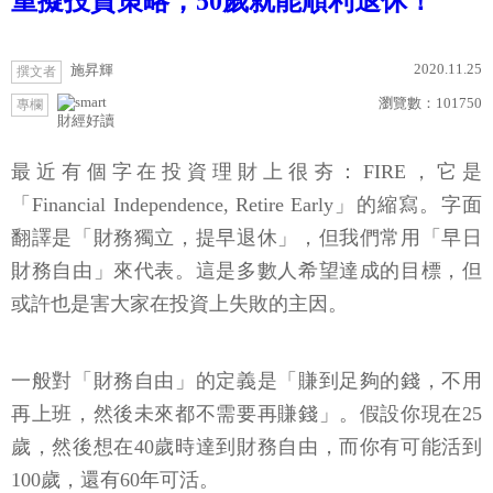
重擬投資策略，50歲就能順利退休！
2020.11.25
施昇輝
撰文者
瀏覽數：
101750
專欄
財經好讀
最近有個字在投資理財上很夯：FIRE，它是
「Financial Independence, Retire Early」的縮寫。字面
翻譯是「財務獨立，提早退休」，但我們常用「早日
財務自由」來代表。這是多數人希望達成的目標，但
或許也是害大家在投資上失敗的主因。
一般對「財務自由」的定義是「賺到足夠的錢，不用
再上班，然後未來都不需要再賺錢」。假設你現在25
歲，然後想在40歲時達到財務自由，而你有可能活到
100歲，還有60年可活。