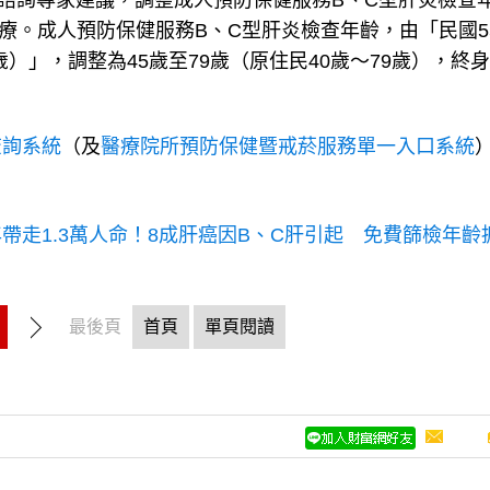
諮詢專家建議，調整成人預防保健服務B、C型肝炎檢查
治療。成人預防保健服務B、C型肝炎檢查年齡，由「民國5
歲）」，調整為45歲至79歲（原住民40歲～79歲），終身
查詢系統
（及
醫療院所預防保健暨戒菸服務單一入口系統
。
帶走1.3萬人命！8成肝癌因B、C肝引起 免費篩檢年齡
最後頁
首頁
單頁閱讀