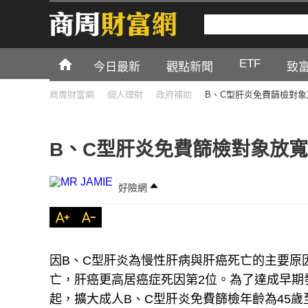
ETF
今日最新
觀點新聞
致
商周財富網
個人理財
政府補助
B、C型肝炎免費篩檢對象
B、C型肝炎免費篩檢對象放寬
好險網
因B、C型肝炎為慢性肝病與肝癌死亡的主要原因
亡，肝癌更高居癌症死因第2位。為了達成早期發
起，擴大成人B、C型肝炎免費篩檢年齡為45歲