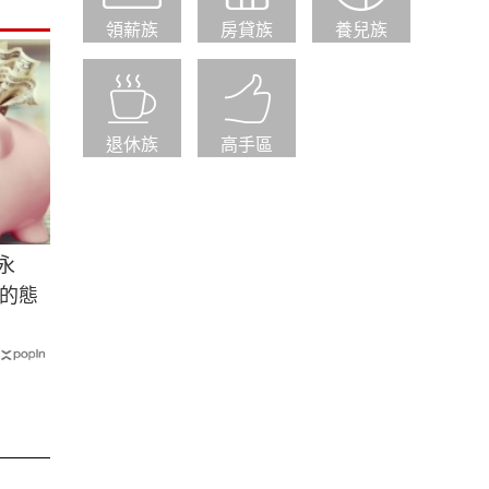
領薪族
房貸族
養兒族
退休族
高手區
永
的態