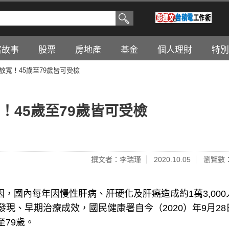
富故事
股票
房地產
基金
個人理財
特別
放寬！45歲至79歲皆可受檢
！45歲至79歲皆可受檢
撰文者：李瑞瑾
2020.10.05
瀏覽數：
，國內每年因慢性肝病、肝硬化及肝癌造成約1萬3,000
現、早期治療成效，國民健康署自今（2020）年9月28
至79歲。