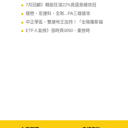
7月回顧》韓股狂瀉22%竟還是績效冠
穩懋、宏捷科、全新...PA三雄搶攻
中正學區、雙捷地王加持！「全陽羅斯福
ETF人氣榜》漲時買0050、重挫時