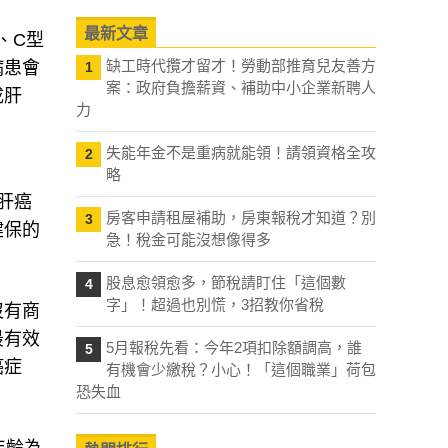
最新文章
、C型
缺工時代攬才留才！勞動部推育兒友善方
病患會
1
案：政府負擔薪資、補助中小企業新聘人
成肝
力
失能年金不是重病就能領！請領資格全攻
2
略
肝癌
房客申請租屋補助，房東報稅才知道？別
3
健保的
急！稅金可能沒想像得多
股息愈領愈多，節稅請盯住「這個數
4
字」！超過也別慌，3招教你省稅
沒有商
最有效
5月報稅先看：今年2項扣除額調高，誰
5
癌症
有機會少繳稅？小心！「這個職業」荷包
恐失血