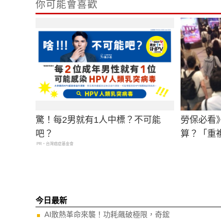
你可能會喜歡
驚！每2男就有1人中標？不可能
勞保必看
吧？
算？「重
PR・台灣癌症基金會
今日最新
AI散熱革命來襲！功耗飆破極限，奇鋐