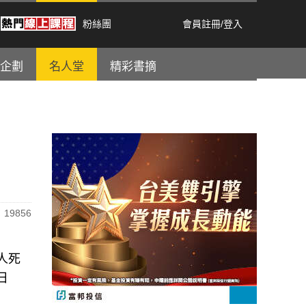
粉絲團
會員註冊
/
登入
企劃
名人堂
精彩書摘
19856
人死
日