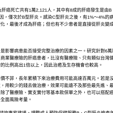
肝癌死亡共有1萬2,121人，其中有8成的肝癌發生是由B
因，僅次於B型肝炎。感染C型肝炎之後，有1%～4%的
硬化，最後才成為肝癌；但也有不少患者是直接從肝炎變
是影響病患能否接受完整治療的因素之一。研究針對6萬
買商業醫療險的肝癌患者，比沒有醫療險、只有類似台灣
的比例高出1倍以上，因此治癒及生存機會也較高。
要價不菲，長年累積下來治療費用可能高達百萬元。若是
次，用較少的錢去做治療，效果可能遠不及那些最先進、
，除了醫療險、實支實付等基本款保單之外，也可以搭配
好全面風險考量。