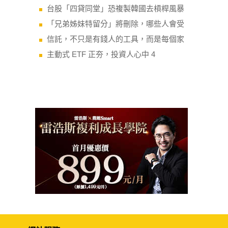
台股「四貸同堂」恐複製韓國去槓桿風暴
「兄弟姊妹特留分」將刪除，哪些人會受
信託，不只是有錢人的工具，而是每個家
主動式 ETF 正夯，投資人心中 4