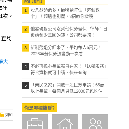
年齡為
熱門排行
5年
股息愈領愈多，節稅請盯住「這個數
1
1次。
字」！超過也別慌，3招教你省稅
他發現舊公司沒幫他保勞健保...律師：日
2
後請領少拿回的錢，公司都要賠！
）查詢
新制勞退分紅來了，平均每人5萬元！
3
2026年勞保勞退變動一次看
擴大
不必再擔心長輩獨自在家！「送餐服務」
4
符合資格就可申請，快來查詢
「榮民之家」開放一般民眾申請！65歲
5
以上長輩，每個月最低12000元包吃住
你是哪種族群?
列印