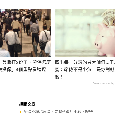
》兼職打2份工，勞保怎麼
擠出每一分錢的最大價值...王
複投保」4個重點看這邊
慶：節儉不是小氣，是你對錢
度！
Recommended by
相關文章
配偶不繼承遺產，要將遺產給小孩，記得