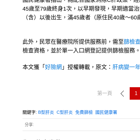
國民健康署指出，為配合國家消除C肝政策，經
45歲至79歲終身1次，以早期發現，早期適當
（含）以後出生，滿45歲者（原住民40歲～60
此外，民眾在醫療院所提供服務前，需至
篩檢
檢查資格，並於單一入口網登記提供篩檢服務
本文獲「
好險網
」授權轉載，原文：
肝病變一年
第一頁
1
關鍵字:
B型肝炎
C型肝炎
免費篩檢
國民健康署
分享: