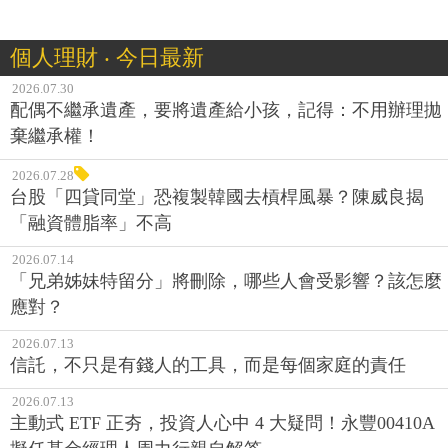
個人理財 ‧ 今日最新
2026.07.30
配偶不繼承遺產，要將遺產給小孩，記得：不用辦理拋
棄繼承權！
2026.07.28
台股「四貸同堂」恐複製韓國去槓桿風暴？陳威良揭
「融資體脂率」不高
2026.07.14
「兄弟姊妹特留分」將刪除，哪些人會受影響？該怎麼
應對？
2026.07.13
信託，不只是有錢人的工具，而是每個家庭的責任
2026.07.13
主動式 ETF 正夯，投資人心中 4 大疑問！永豐00410A