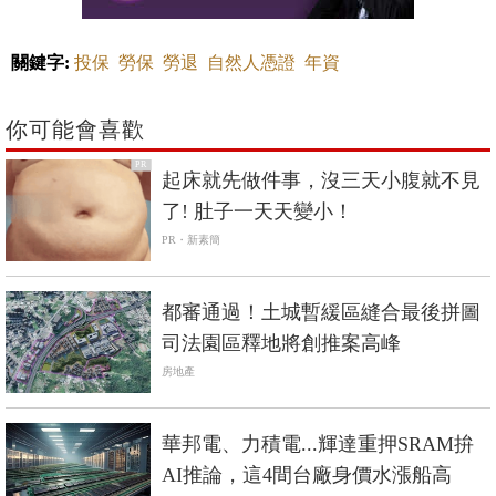
關鍵字:
投保
勞保
勞退
自然人憑證
年資
你可能會喜歡
PR
起床就先做件事，沒三天小腹就不見
了! 肚子一天天變小！
PR・新素簡
都審通過！土城暫緩區縫合最後拼圖
司法園區釋地將創推案高峰
房地產
華邦電、力積電...輝達重押SRAM拚
AI推論，這4間台廠身價水漲船高