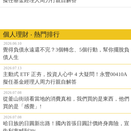
擬任基金經理人周力行親自解答
個人理財 ‧ 熱門排行
2026.06.10
覺得負債永遠還不完？3個轉念、5個行動，幫你擺脫負
債人生
2026.07.13
主動式 ETF 正夯，投資人心中 4 大疑問！永豐00410A
擬任基金經理人周力行親自解答
2026.07.08
從釜山街頭看當地的消費真相，我們買的是東西，他們
買的是「感覺」!
2026.07.08
哈日族的日圓新出路！國內首張日圓計價終身壽險，宣
告利率喊到3%