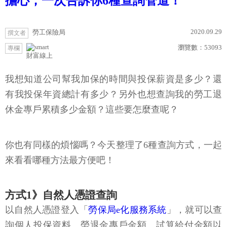
擔心，一次告訴你6種查詢管道！
2020.09.29
勞工保險局
撰文者
瀏覽數：
53093
專欄
財富線上
我想知道公司幫我加保的時間與投保薪資是多少？還
有我投保年資總計有多少？另外也想查詢我的勞工退
休金專戶累積多少金額？這些要怎麼查呢？
你也有同樣的煩惱嗎？今天整理了6種查詢方式，一起
來看看哪種方法最方便吧！
方式1》自然人憑證查詢
以自然人憑證登入「
勞保局e化服務系統
」，就可以查
詢個人投保資料、勞退金專戶金額、試算給付金額以