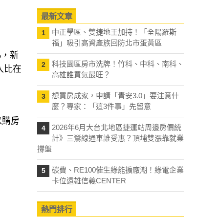
最新文章
中正學區、雙捷地王加持！「全陽羅斯
1
福」吸引高資產族回防北市蛋黃區
%，新
科技園區房市洗牌！竹科、中科、南科、
2
收入比在
高雄誰買氣最旺？
想買房成家，申請「青安3.0」要注意什
3
麼？專家：「這3件事」先留意
以購房
2026年6月大台北地區捷運站周邊房價統
4
計》三鶯線通車誰受惠？頂埔雙漲靠就業
撐盤
碳費、RE100催生綠能擴廠潮！綠電企業
5
卡位遠雄信義CENTER
熱門排行