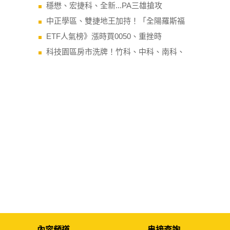
穩懋、宏捷科、全新...PA三雄搶攻
中正學區、雙捷地王加持！「全陽羅斯福
ETF人氣榜》漲時買0050、重挫時
科技園區房市洗牌！竹科、中科、南科、
內容頻道
串接查詢