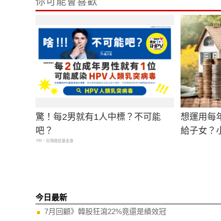
你可能會喜歡
驚！每2男就有1人中標？不可能
想運用每
吧？
給子女？
PR・台灣癌症基金會
今日最新
7月回顧》韓股狂瀉22%竟還是績效冠