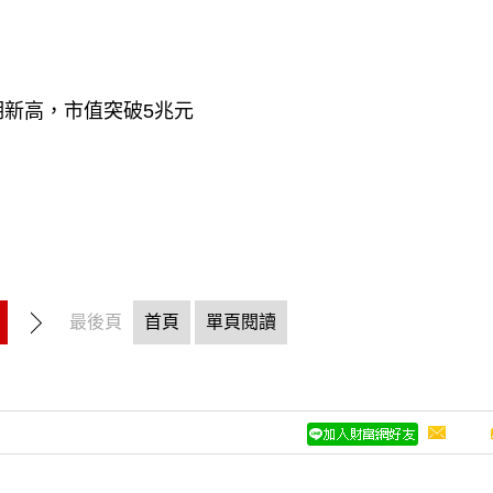
用
同期新高，市值突破5兆元
最後頁
首頁
單頁閱讀