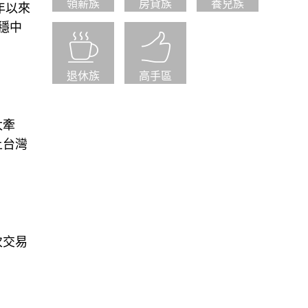
領薪族
房貸族
養兒族
年以來
穩中
退休族
高手區
太牽
上台灣
？
次交易