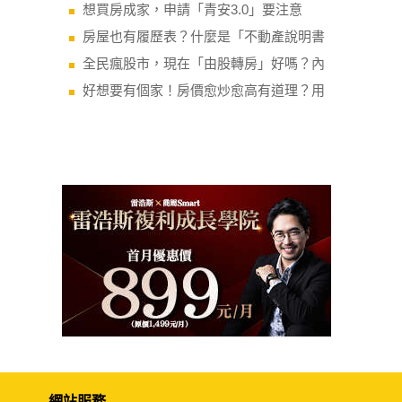
想買房成家，申請「青安3.0」要注意
房屋也有履歷表？什麼是「不動產說明書
全民瘋股市，現在「由股轉房」好嗎？內
好想要有個家！房價愈炒愈高有道理？用
網站服務