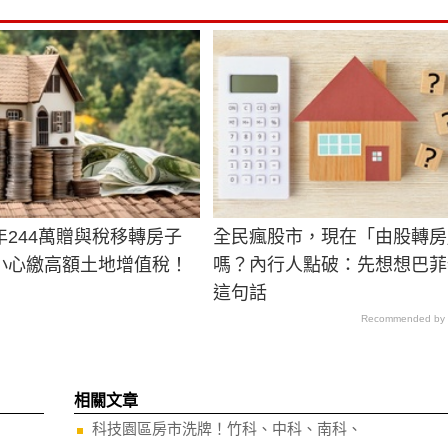
年244萬贈與稅移轉房子
全民瘋股市，現在「由股轉房
小心繳高額土地增值稅！
嗎？內行人點破：先想想巴菲
這句話
Recommended by
相關文章
科技園區房市洗牌！竹科、中科、南科、