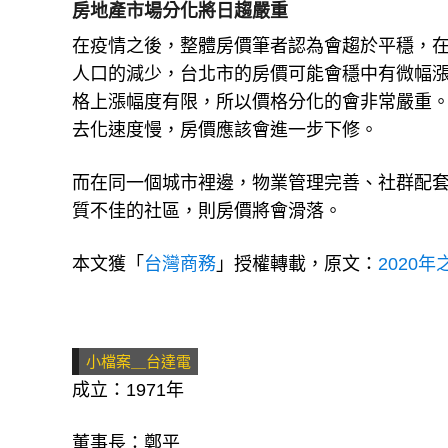
房地產市場分化將日趨嚴重
在疫情之後，整體房價筆者認為會趨於平穩，
人口的減少，台北市的房價可能會穩中有微幅
格上漲幅度有限，所以價格分化的會非常嚴重
去化速度慢，房價應該會進一步下修。
而在同一個城市裡邊，物業管理完善、社群配
質不佳的社區，則房價將會滑落。
本文獲「
台灣商務
」授權轉載，原文：
2020
小檔案＿台達電
成立：1971年
董事長：鄭平