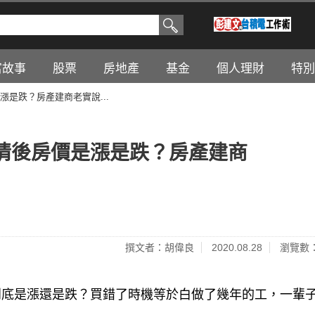
富故事
股票
房地產
基金
個人理財
特別
是跌？房產建商老實說...
情後房價是漲是跌？房產建商
撰文者：胡偉良
2020.08.28
瀏覽數：
到底是漲還是跌？買錯了時機等於白做了幾年的工，一輩