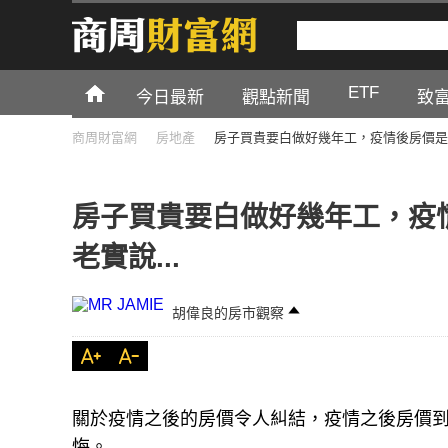
ETF
今日最新
觀點新聞
致
商周財富網
房地產
房子買貴要白做好幾年工，疫情後房價是漲
房子買貴要白做好幾年工，疫
老實說...
胡偉良的房市觀察
關於疫情之後的房價令人糾結，疫情之後房價
悔。