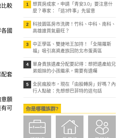
想買房成家，申請「青安3.0」要注意什
1
也比較
麼？專家：「這3件事」先留意
。
科技園區房市洗牌！竹科、中科、南科、
2
界各國
高雄誰買氣最旺？
中正學區、雙捷地王加持！「全陽羅斯
3
福」吸引高資產族回防北市蛋黃區
單身貴族遺產分配要記得：想把遺產給兄
4
弟姐妹的小孩繼承，需要有遺囑
業配套
全民瘋股市，現在「由股轉房」好嗎？內
5
行人點破：先想想巴菲特的這句話
的意願
是有可
你是哪種族群?