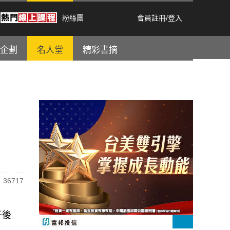
粉絲團
會員註冊
/
登入
企劃
名人堂
精彩書摘
36717
子後