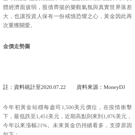
體經濟面疲弱，股債齊揚的樂觀氣氛與真實世界落差
大，也讓投資人保有一份戒慎恐懼之心，黃金因此再
次重獲關愛。
金價走勢圖
註：資料統計至2020.07.22 資料來源：MoneyDJ
今年初黃金站穩每盎司1,500美元價位，在疫情衝擊
下，最低跌至1,451美元，近期高點則來到1,876美元，
今年以來漲幅21%。未來黃金仍持續看多，支撐原因
如下：