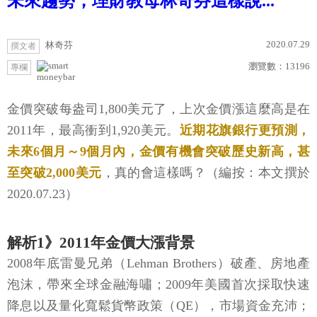
未來趨勢，理財教母林奇芬這樣說...
2020.07.29
林奇芬
撰文者
瀏覽數：
13196
專欄
moneybar
金價突破每盎司1,800美元了，上次金價漲這麼高是在
2011年，最高衝到1,920美元。
近期花旗銀行更預測，
未來6個月～9個月內，金價有機會突破歷史新高，甚
至突破2,000美元
，真的會這樣嗎？（編按：本文撰於
2020.07.23）
解析1》2011年金價大漲背景
2008年底雷曼兄弟（Lehman Brothers）破產、房地產
泡沫，帶來全球金融海嘯；2009年美國首次採取快速
降息以及量化寬鬆貨幣政策（QE），市場資金充沛；