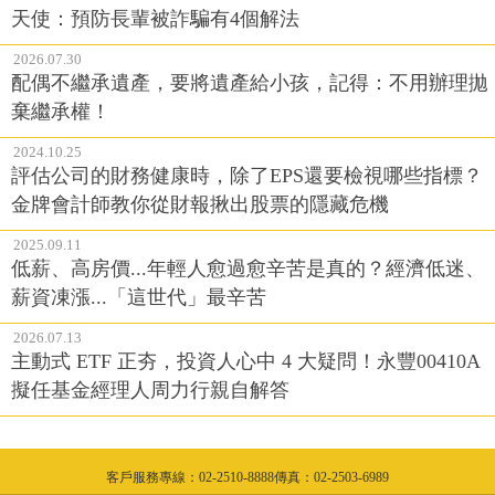
天使：預防長輩被詐騙有4個解法
2026.07.30
配偶不繼承遺產，要將遺產給小孩，記得：不用辦理拋
棄繼承權！
2024.10.25
評估公司的財務健康時，除了EPS還要檢視哪些指標？
金牌會計師教你從財報揪出股票的隱藏危機
2025.09.11
低薪、高房價...年輕人愈過愈辛苦是真的？經濟低迷、
薪資凍漲...「這世代」最辛苦
2026.07.13
主動式 ETF 正夯，投資人心中 4 大疑問！永豐00410A
擬任基金經理人周力行親自解答
客戶服務專線：02-2510-8888傳真：02-2503-6989