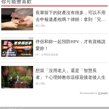
你可能會喜歡
長輩留下的財產沒有很多，可以不用
去申報遺產稅嗎？律師：拿到「完稅
證明」才是關鍵
個人理財
PR
伴侶和妳一起預防HPV，才有資格說
愛妳！
PR・台灣癌症基金會
想當「沒用老人」還是「智慧長
者」？心理師教你這樣迎接老後人生
個人理財
Recommended by