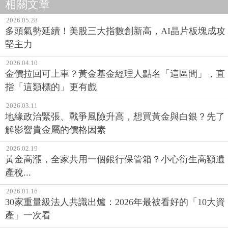
相關文章
2026.05.28
多頭氣勢延續！美股三大指數創新高，AI晶片板塊成攻
堅主力
2026.04.10
金價拉回可上車？黃金基金經理人點名「這區間」，直
指「這類標的」更有戲
2026.03.11
地緣政治緊張、戰爭風險升高，想買黃金與白銀？先了
解影響貴金屬的價格因素
2026.02.19
黃金高漲，全家共用一個銀行保管箱？小心衍生高額遺
產稅...
2026.01.16
30家重量級法人共識出爐：2026年最被看好的「10大資
產」一次看