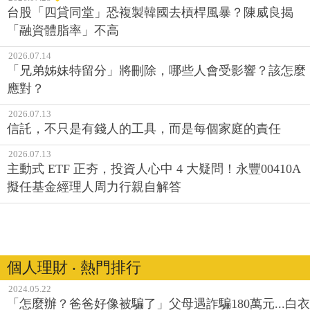
台股「四貸同堂」恐複製韓國去槓桿風暴？陳威良揭
「融資體脂率」不高
2026.07.14
「兄弟姊妹特留分」將刪除，哪些人會受影響？該怎麼
應對？
2026.07.13
信託，不只是有錢人的工具，而是每個家庭的責任
2026.07.13
主動式 ETF 正夯，投資人心中 4 大疑問！永豐00410A
擬任基金經理人周力行親自解答
個人理財 ‧ 熱門排行
2024.05.22
「怎麼辦？爸爸好像被騙了」父母遇詐騙180萬元...白衣