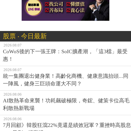
股票 ‧ 今日最新
2026.08.07
CoWoS後的下一張王牌：SoIC擴產潮，「這3檔」最受
惠！
2026.08.07
統一集團退出健身業！高齡化商機、健康意識抬頭...同
一陣風，健身三巨頭命運大不同？
2026.08.06
AI散熱革命來襲！功耗飆破極限，奇鋐、健策卡位高毛
利散熱新戰場
2026.08.06
7月回顧》韓股狂瀉22%竟還是績效冠軍？重挫時高股息