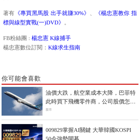
著有
《專買黑馬股 出手就賺30%》
、
《楊忠憲教你 指
標與線型實戰(一)DVD》
。
FB粉絲團 :
楊忠憲 K線捕手
楊忠憲數位訂閱：
K線求生指南
你可能會喜歡
油價大跌，航空業成本大降，巴菲特
此時買下飛機零件商，公司股價怎會
不漲？
股市
PR
009829掌握AI關鍵 大華韓國KOSPI
50今強勢開募