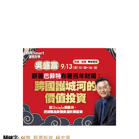
關鍵字:
解盤
股票投資
楊忠憲