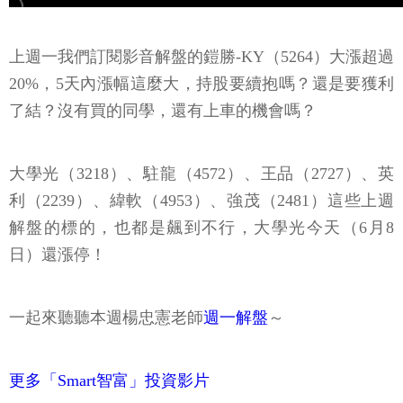
上週一我們訂閱影音解盤的鎧勝-KY（5264）大漲超過
20%，5天內漲幅這麼大，持股要續抱嗎？還是要獲利
了結？沒有買的同學，還有上車的機會嗎？
大學光（3218）、駐龍（4572）、王品（2727）、英
利（2239）、緯軟（4953）、強茂（2481）這些上週
解盤的標的，也都是飆到不行，大學光今天（6月8
日）還漲停！
一起來聽聽本週楊忠憲老師
週一解盤
～
更多「Smart智富」投資影片