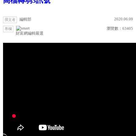
高檔轉弱3訊號
2020.06.09
編輯部
撰文者
瀏覽數：
63405
專欄
財富網編輯嚴選