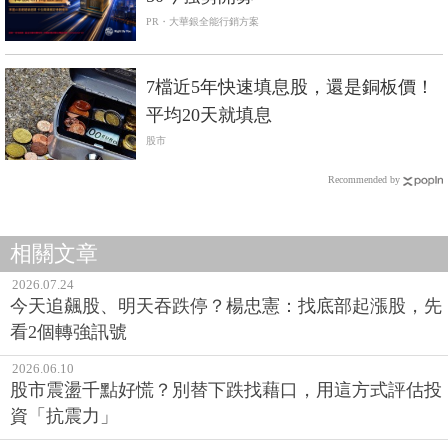
PR・大華銀全能行銷方案
7檔近5年快速填息股，還是銅板價！
平均20天就填息
股市
Recommended by
相關文章
2026.07.24
今天追飆股、明天吞跌停？楊忠憲：找底部起漲股，先
看2個轉強訊號
2026.06.10
股市震盪千點好慌？別替下跌找藉口，用這方式評估投
資「抗震力」