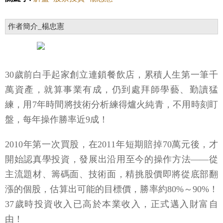
作者簡介_楊忠憲
30歲前白手起家創立連鎖餐飲店，累積人生第一筆千
萬資產，就算事業有成，仍到處拜師學藝、勤讀猛
練，用7年時間將技術分析練得爐火純青，不用時刻盯
盤，每年操作勝率近9成！
2010年第一次買股，在2011年短期賠掉70萬元後，才
開始認真學投資，發展出沿用至今的操作方法——從
主流題材、籌碼面、技術面，精挑股價即將從底部翻
漲的個股，估算出可能的目標價，勝率約80%～90%！
37歲時投資收入已高於本業收入，正式邁入財富自
由！