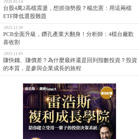
2026.05.14
台股4萬2高檔震盪，想抓強勢股？楊忠憲：用這兩檔
ETF降低選股難題
2025.12.30
PCB全面升級，鑽孔產業大翻身！分析師：4檔台廠歡
喜收割
2025.11.03
賺快錢、賺價差？為什麼最終還是回到指數投資？投資
的本質，是參與企業成長的旅程