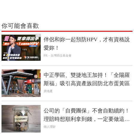
你可能會喜歡
PR
伴侶和妳一起預防HPV，才有資格說
愛妳！
PR・台灣癌症基金會
中正學區、雙捷地王加持！「全陽羅
斯福」吸引高資產族回防北市蛋黃區
房地產
公司的「自費團保」不會自動續約！
理賠時想順利拿到錢，一定要做這件
事
個人理財