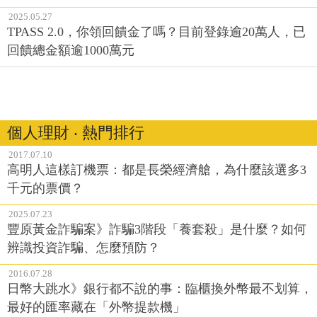
2025.05.27
TPASS 2.0，你領回饋金了嗎？目前登錄逾20萬人，已
回饋總金額逾1000萬元
個人理財 ‧ 熱門排行
2017.07.10
高明人這樣訂機票：都是長榮經濟艙，為什麼該選多3
千元的票價？
2025.07.23
豐原黃金詐騙案》詐騙3階段「養套殺」是什麼？如何
辨識投資詐騙、怎麼預防？
2016.07.28
日幣大跳水》銀行都不說的事：臨櫃換外幣最不划算，
最好的匯率藏在「外幣提款機」