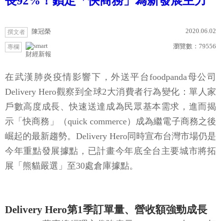
長92%！鎖定「快商務」為新發展主力
2020.06.02
陳冠榮
撰文者
瀏覽數：
79556
專欄
財經新報
在武漢肺炎疫情影響下，外送平台foodpanda母公司
Delivery Hero觀察到全球2大消費者行為變化：單人家
戶數高度成長、快速送達成為民眾基本需求，進而揭
示「快商務」（quick commerce）成為繼電子商務之後
崛起的最新趨勢。Delivery Hero同時宣布台灣市場仍是
今年重點發展據點，已計畫今年底全台主要城市將拓
展「熊貓嚴選」至30處倉庫據點。
Delivery Hero第1季訂單量、營收額強勁成長