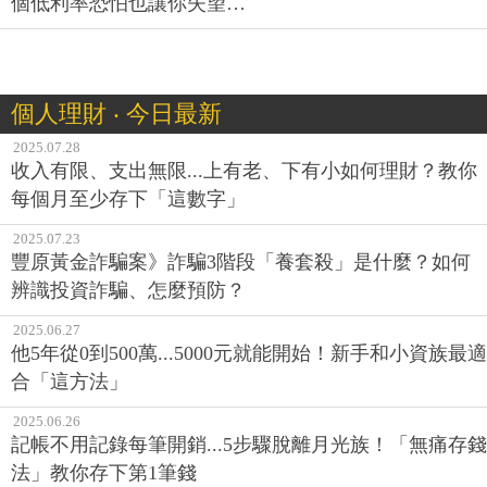
個低利率恐怕也讓你失望…
個人理財 ‧ 今日最新
2025.07.28
收入有限、支出無限...上有老、下有小如何理財？教你
每個月至少存下「這數字」
2025.07.23
豐原黃金詐騙案》詐騙3階段「養套殺」是什麼？如何
辨識投資詐騙、怎麼預防？
2025.06.27
他5年從0到500萬...5000元就能開始！新手和小資族最適
合「這方法」
2025.06.26
記帳不用記錄每筆開銷...5步驟脫離月光族！「無痛存錢
法」教你存下第1筆錢