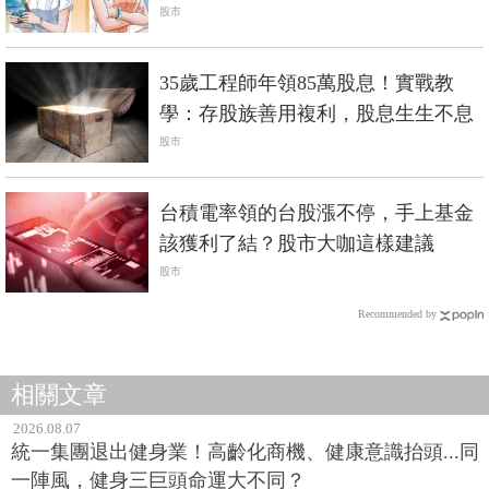
秒懂財經常識
股市
35歲工程師年領85萬股息！實戰教
學：存股族善用複利，股息生生不息
股市
台積電率領的台股漲不停，手上基金
該獲利了結？股市大咖這樣建議
股市
Recommended by
相關文章
2026.08.07
統一集團退出健身業！高齡化商機、健康意識抬頭...同
一陣風，健身三巨頭命運大不同？