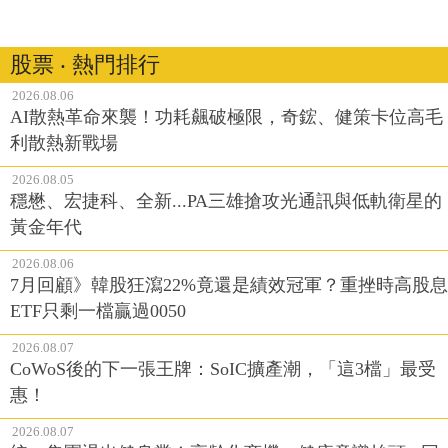
股票 ‧ 熱門排行
2026.08.06
AI散熱革命來襲！功耗飆破極限，奇鋐、健策卡位高毛
利散熱新戰場
2026.08.05
穩懋、宏捷科、全新...PA三雄搶攻光通訊與低軌衛星的
黃金年代
2026.08.06
7月回顧》韓股狂瀉22%竟還是績效冠軍？重挫時高股息
ETF只剩一檔贏過0050
2026.08.07
CoWoS後的下一張王牌：SoIC擴產潮，「這3檔」最受
惠！
2026.08.07