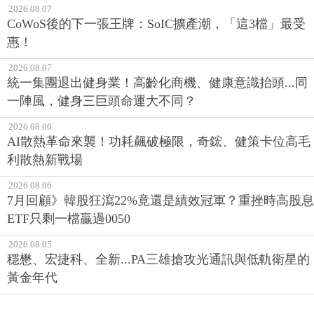
2026.08.07
CoWoS後的下一張王牌：SoIC擴產潮，「這3檔」最受
惠！
2026.08.07
統一集團退出健身業！高齡化商機、健康意識抬頭...同
一陣風，健身三巨頭命運大不同？
2026.08.06
AI散熱革命來襲！功耗飆破極限，奇鋐、健策卡位高毛
利散熱新戰場
2026.08.06
7月回顧》韓股狂瀉22%竟還是績效冠軍？重挫時高股息
ETF只剩一檔贏過0050
2026.08.05
穩懋、宏捷科、全新...PA三雄搶攻光通訊與低軌衛星的
黃金年代