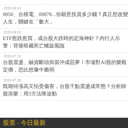
2026.08.03
0050、台積電、00878...你願意投資多少錢？真正想改變
人生，關鍵在「數大」
2026.08.03
ETF愈跌愈買，成台股大跌時的定海神針？內行人示
警：背後暗藏死亡螺旋風險
2026.07.31
台股震盪、融資斷頭與當沖成惡夢！市場對AI股的樂觀
定價，恐比想像中脆弱
2026.07.28
既期待漲高又怕受傷害，台股千點震盪成常態？分析師
股添樂：用3方法降波動
股票 ‧ 今日最新