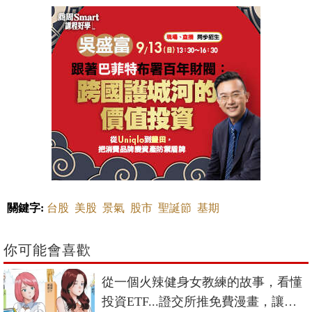
關鍵字:
台股
美股
景氣
股市
聖誕節
基期
你可能會喜歡
從一個火辣健身女教練的故事，看懂
投資ETF...證交所推免費漫畫，讓你