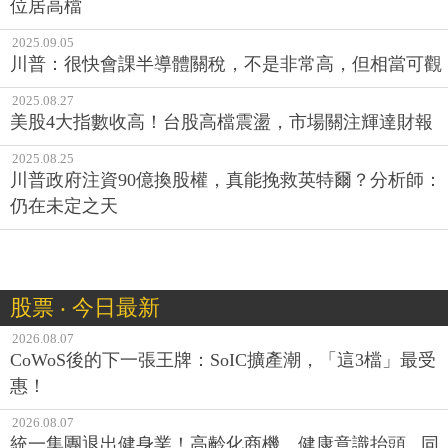
位居高檔
2025.09.05
川普：很快會課半導體關稅，不是非常高，但相當可觀
2025.08.27
美股4大指數收高！台股高檔震盪，市場關注輝達財報
2025.08.25
川普政府注資90億換股權，真能挽救英特爾？分析師：
仍在未定之天
股票 ‧ 今日最新
2026.08.07
CoWoS後的下一張王牌：SoIC擴產潮，「這3檔」最受
惠！
2026.08.07
統一集團退出健身業！高齡化商機、健康意識抬頭...同