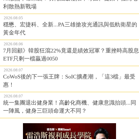
利散熱新戰場
2026.08.05
穩懋、宏捷科、全新...PA三雄搶攻光通訊與低軌衛星的
黃金年代
2026.08.06
7月回顧》韓股狂瀉22%竟還是績效冠軍？重挫時高股息
ETF只剩一檔贏過0050
2026.08.07
CoWoS後的下一張王牌：SoIC擴產潮，「這3檔」最受
惠！
2026.08.07
統一集團退出健身業！高齡化商機、健康意識抬頭...同
一陣風，健身三巨頭命運大不同？