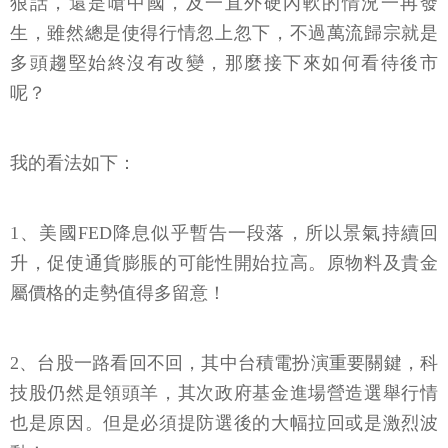
狠話，還是嗆中國，及一直外硬內軟的情況一再發
生，雖然總是使得行情忽上忽下，不過萬流歸宗就是
多頭趨堅始終沒有改變，那麼接下來如何看待後市
呢？
我的看法如下：
1、美國FED降息似乎暫告一段落，所以景氣持續回
升，促使通貨膨脹的可能性開始拉高。原物料及貴金
屬價格的走勢值得多留意！
2、台股一路看回不回，其中台積電扮演重要關鍵，科
技股仍然是領頭羊，其次政府基金進場營造選舉行情
也是原因。但是必須提防選後的大幅拉回或是激烈波