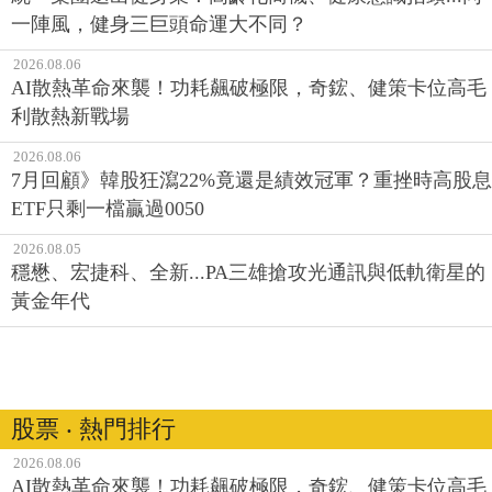
一陣風，健身三巨頭命運大不同？
2026.08.06
AI散熱革命來襲！功耗飆破極限，奇鋐、健策卡位高毛
利散熱新戰場
2026.08.06
7月回顧》韓股狂瀉22%竟還是績效冠軍？重挫時高股息
ETF只剩一檔贏過0050
2026.08.05
穩懋、宏捷科、全新...PA三雄搶攻光通訊與低軌衛星的
黃金年代
股票 ‧ 熱門排行
2026.08.06
AI散熱革命來襲！功耗飆破極限，奇鋐、健策卡位高毛