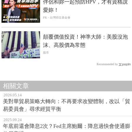
伴侶和妳一起預防HPV，才有資格說
愛妳！
PR・台灣癌症基金會
顛覆價值投資！神準大師：美股沒泡
沫、高股價為常態
股市
Recommended by
相關文章
2026.05.14
美對華貿易策略大轉向：不再要求改變體制，改以「貿
易委員會」尋求經貿平衡
2025.09.24
年底前還會降息2次？Fed主席鮑爾：降息過快會使通膨