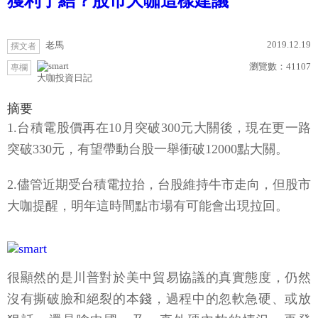
獲利了結？股市大咖這樣建議
2019.12.19
老馬
撰文者
瀏覽數：
41107
專欄
大咖投資日記
摘要
1.台積電股價再在10月突破300元大關後，現在更一路
突破330元，有望帶動台股一舉衝破12000點大關。
2.儘管近期受台積電拉抬，台股維持牛市走向，但股市
大咖提醒，明年這時間點市場有可能會出現拉回。
很顯然的是川普對於美中貿易協議的真實態度，仍然
沒有撕破臉和絕裂的本錢，過程中的忽軟急硬、或放