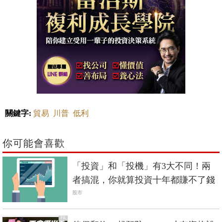
關鍵字:
貿易
川普
低利
你可能會喜歡
「投資」和「投機」有3大不同！兩
者搞混，你就算投資十年都賺不了錢
股市
PR