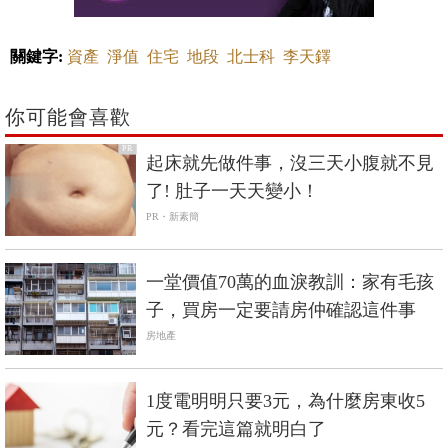
關鍵字:
資產
淨值
住宅
地段
北士科
李天鐸
你可能會喜歡
PR
起床就先做件事，沒三天小腹就不見
了! 肚子一天天變小！
PR・新素簡
一堂價值70萬的血淚教訓：家有毛孩
子，買房一定要請房仲確認這件事
房地產
1度電明明只要3元，為什麼房東收5
元？看完這篇就明白了