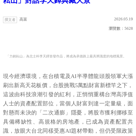
耘山」對話李天鐸典藏大景
2026.05.19
高富
撰文者
瀏覽數：
5628
「力銘耘山」為北士科李天鐸首發作品，將成為承德路上最具辨識度的地標風景。
現今經濟環境，在台積電及AI半導體龍頭股領軍大漲
刷出新高天花板價，台股挑戰5萬點財富新標竿之下，
這波由科技浪潮引發的紅利，正悄悄重構台灣高淨值
人士的資產配置部位，當個人財富到達一定量級，面
對懸而未決的「二次通膨」隱憂，將股市獲利挪移至
具備稀缺性、高規格的房地產，已成為資產配置共
識，放眼大台北同樣受惠AI題材帶動，但仍受限政策