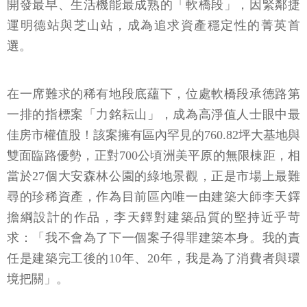
開發最早、生活機能最成熟的「軟橋段」，因緊鄰捷
運明德站與芝山站，成為追求資產穩定性的菁英首
選。
在一席難求的稀有地段底蘊下，位處軟橋段承德路第
一排的指標案「力銘耘山」，成為高淨值人士眼中最
佳房市權值股！該案擁有區內罕見的760.82坪大基地與
雙面臨路優勢，正對700公頃洲美平原的無限棟距，相
當於27個大安森林公園的綠地景觀，正是市場上最難
尋的珍稀資產，作為目前區內唯一由建築大師李天鐸
擔綱設計的作品，李天鐸對建築品質的堅持近乎苛
求：「我不會為了下一個案子得罪建築本身。我的責
任是建築完工後的10年、20年，我是為了消費者與環
境把關」。