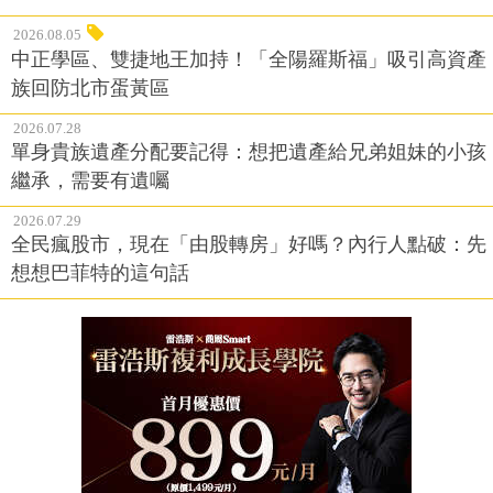
2026.08.05
中正學區、雙捷地王加持！「全陽羅斯福」吸引高資產
族回防北市蛋黃區
2026.07.28
單身貴族遺產分配要記得：想把遺產給兄弟姐妹的小孩
繼承，需要有遺囑
2026.07.29
全民瘋股市，現在「由股轉房」好嗎？內行人點破：先
想想巴菲特的這句話