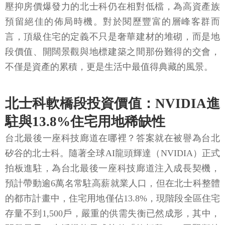
壓抑房價爆發力的北士科仍在相對低檔，為高資產族
預留絕佳的佈局時機。對於閱歷豐富的層峰客群而
言，頂級住宅的定義不只是奢華建材的堆砌，而是地
段價值、開闊景觀與地標建築之間那份難得的交會，
不僅是資產的累積，更是生活中最值得典藏的風景。
北士科軟橋段投資價值：NVIDIA進
駐與13.8%住宅用地稀缺性
台北最後一座科技廊道在哪裡？答案就在被譽為台北
矽谷的北士科。隨著全球AI龍頭輝達（NVIDIA）正式
拍板進駐，為台北最後一座科技廊道注入成長契機，
預計帶動逾6萬名常駐高薪就業人口，但在北士科整體
的都市計畫中，住宅用地僅佔13.8%，現階段全區住宅
存量不到1,500戶，嚴重的供需失衡已然成形，其中，