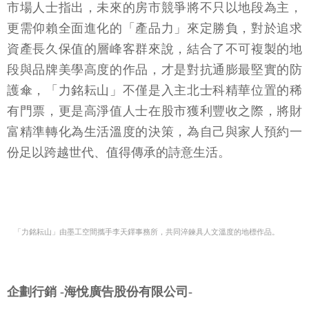
市場人士指出，未來的房市競爭將不只以地段為主，
更需仰賴全面進化的「產品力」來定勝負，對於追求
資產長久保值的層峰客群來說，結合了不可複製的地
段與品牌美學高度的作品，才是對抗通膨最堅實的防
護傘，「力銘耘山」不僅是入主北士科精華位置的稀
有門票，更是高淨值人士在股市獲利豐收之際，將財
富精準轉化為生活溫度的決策，為自己與家人預約一
份足以跨越世代、值得傳承的詩意生活。
「力銘耘山」由墨工空間攜手李天鐸事務所，共同淬鍊具人文溫度的地標作品。
企劃行銷 -海悅廣告股份有限公司-