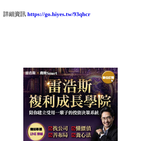
詳細資訊
https://go.hiyes.tw/93qhcr