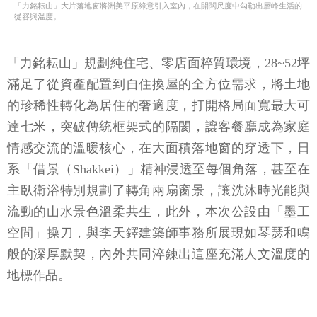
「力銘耘山」大片落地窗將洲美平原綠意引入室內，在開闊尺度中勾勒出層峰生活的
從容與溫度。
「力銘耘山」規劃純住宅、零店面粹質環境，28~52坪
滿足了從資產配置到自住換屋的全方位需求，將土地
的珍稀性轉化為居住的奢適度，打開格局面寬最大可
達七米，突破傳統框架式的隔閡，讓客餐廳成為家庭
情感交流的溫暖核心，在大面積落地窗的穿透下，日
系「借景（Shakkei）」精神浸透至每個角落，甚至在
主臥衛浴特別規劃了轉角兩扇窗景，讓洗沐時光能與
流動的山水景色溫柔共生，此外，本次公設由「墨工
空間」操刀，與李天鐸建築師事務所展現如琴瑟和鳴
般的深厚默契，內外共同淬鍊出這座充滿人文溫度的
地標作品。