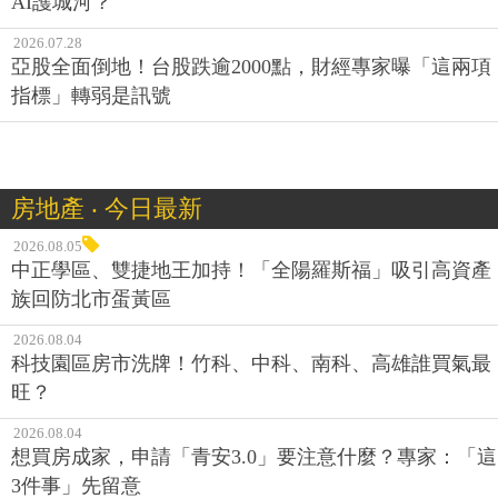
AI護城河？
2026.07.28
亞股全面倒地！台股跌逾2000點，財經專家曝「這兩項
指標」轉弱是訊號
房地產 ‧ 今日最新
2026.08.05
中正學區、雙捷地王加持！「全陽羅斯福」吸引高資產
族回防北市蛋黃區
2026.08.04
科技園區房市洗牌！竹科、中科、南科、高雄誰買氣最
旺？
2026.08.04
想買房成家，申請「青安3.0」要注意什麼？專家：「這
3件事」先留意