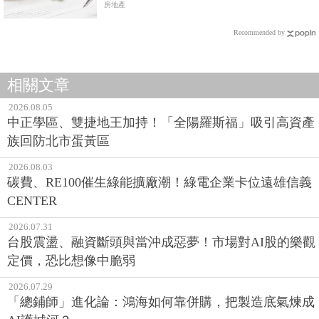
房地產
Recommended by
相關文章
2026.08.05
中正學區、雙捷地王加持！「全陽羅斯福」吸引高資產
族回防北市蛋黃區
2026.08.03
碳費、RE100催生綠能擴廠潮！綠電企業卡位遠雄信義
CENTER
2026.07.31
台股震盪、融資斷頭與當沖成惡夢！市場對AI股的樂觀
定價，恐比想像中脆弱
2026.07.29
「總鋪師」進化論：鴻海如何靠併購，把製造底氣煉成