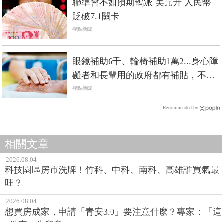
聯準會不如預期鴿派 美元升 人民幣
貶破7.1關卡
觀點新聞
眼鏡補助6千、輪椅補助1萬2...身心障
礙者和長輩用的政府都有補貼，不是
低收入戶也能辦
觀點新聞
Recommended by
相關文章
2026.08.04
科技園區房市洗牌！竹科、中科、南科、高雄誰買氣最
旺？
2026.08.04
想買房成家，申請「青安3.0」要注意什麼？專家：「這