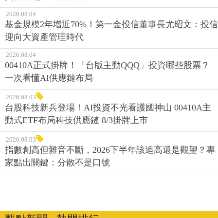
2026.08.04
基金規模2年增近70%！第一金投信董事長尤昭文：投信
迎向大資產管理時代
2026.08.04
00410A正式掛牌！「台版主動QQQ」投資哪些股票？
一次看懂AI供應鏈布局
2026.08.03
台股科技新兵登場！AI投資不光看護國神山 00410A主
動式ETF布局科技供應鏈 8/3掛牌上市
2026.08.03
指數創高但雜音不斷，2026下半年該追高還是觀望？專
家點出關鍵：分散不是口號