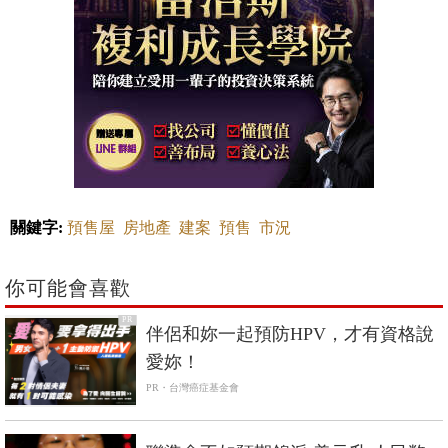
關鍵字:
預售屋
房地產
建案
預售
市況
你可能會喜歡
PR
伴侶和妳一起預防HPV，才有資格說
愛妳！
PR・台灣癌症基金會