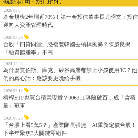
觀點新聞 ‧ 熱門排行
2026.08.04
基金規模2年增近70%！第一金投信董事長尤昭文：投信
迎向大資產管理時代
2026.07.28
台股「四貸同堂」恐複製韓國去槓桿風暴？陳威良揭
「融資體脂率」不高
2024.12.24
為什麼賈伯斯、庫克、矽谷高層都禁止小孩使用3C？他
們的真心話：應該要更晚給手機
2026.06.11
槓桿ETF也買台積電現貨？00631L曝險破百，成「含積
量」冠軍
2026.06.26
「台股上看5萬5？」產業隊長張捷：AI重新定價台股！
下半年聚焦3大關鍵零組件