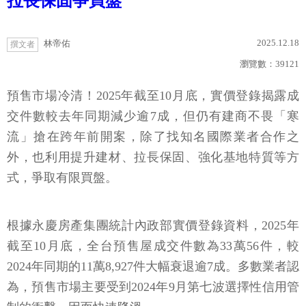
拉長保固爭買盤
2025.12.18
林帝佑
撰文者
瀏覽數：
39121
預售市場冷清！2025年截至10月底，實價登錄揭露成
交件數較去年同期減少逾7成，但仍有建商不畏「寒
流」搶在跨年前開案，除了找知名國際業者合作之
外，也利用提升建材、拉長保固、強化基地特質等方
式，爭取有限買盤。
根據永慶房產集團統計內政部實價登錄資料，2025年
截至10月底，全台預售屋成交件數為33萬56件，較
2024年同期的11萬8,927件大幅衰退逾7成。多數業者認
為，預售市場主要受到2024年9月第七波選擇性信用管