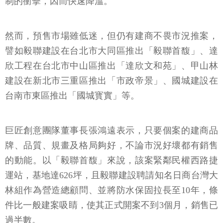
制的衝擊，因而快速降溫。
然而，預售市場雖低迷，但仍有建商不畏市況推案，
譬如毅聯建設在台北市大同區推出「毅聯首馥」、達
欣工程在台北市中山區推出「達欣文和苑」、甲山林
建設在新北市三重區推出「市政帝景」、國城建設在
台南市東區推出「國城寳實」等。
巨匠創意團隊董事長張鴻遠表示，只要個案的建商品
牌、品質、規畫及格局夠好，不論市況好壞都有銷售
的動能。以「毅聯首馥」來說，該案緊鄰民權西路捷
運站，基地達626坪，且毅聯建設聘請知名日商台灣大
林組作為營造總顧問、並將防水保固拉長至10年，條
件比一般建案吸睛，使其正式開案不到3個月，銷售已
過半數。