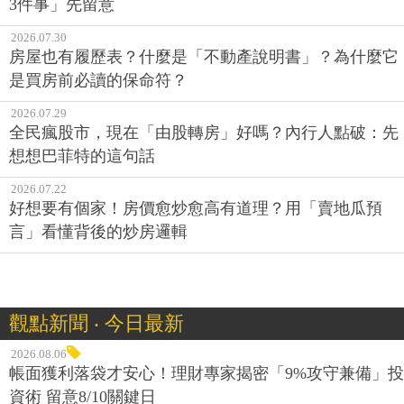
3件事」先留意
2026.07.30
房屋也有履歷表？什麼是「不動產說明書」？為什麼它
是買房前必讀的保命符？
2026.07.29
全民瘋股市，現在「由股轉房」好嗎？內行人點破：先
想想巴菲特的這句話
2026.07.22
好想要有個家！房價愈炒愈高有道理？用「賣地瓜預
言」看懂背後的炒房邏輯
觀點新聞 ‧ 今日最新
2026.08.06
帳面獲利落袋才安心！理財專家揭密「9%攻守兼備」投
資術 留意8/10關鍵日