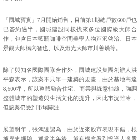
「國城寳實」7月開始銷售，目前第1期總戶數600戶也
已簽約過半，國城建設同樣找來多位國際級大師合
作，包含日本藍瓶咖啡空間美學人物芦沢啓治、日本
景觀大師橋內智也、以及燈光大師市川善幾等。
除了與知名國際團隊合作外，國城建設集團創辦人洪
平森表示，該案不只單一建築的規畫，由於基地高達
8,600坪，所以整體融合住宅、商業與綠意軸線，強調
整體城市的塑造與生活文化的提升，因此市況雖冷，
但該案仍受到市場關注。
展望明年，張鴻遠認為，由於近來股市表現不錯，根
據歷史經驗，通常半年後，就有機會看到投資人將股