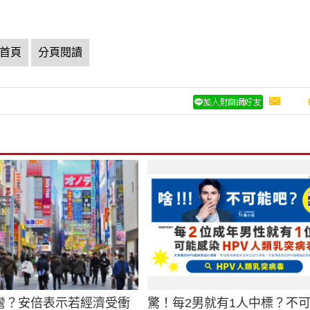
首頁
分頁閱讀
彎？安倍表示若經濟受衝
驚！每2男就有1人中標？不