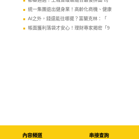
統一集團退出健身業！高齡化商機、健康
AI之外，錢還能往哪擺？富蘭克林：「
帳面獲利落袋才安心！理財專家揭密「9
內容頻道
串接查詢