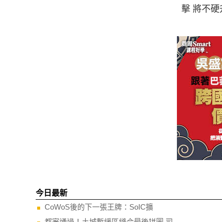
擊 將不
今日最新
CoWoS後的下一張王牌：SoIC擴
都審通過！土城暫緩區縫合最後拼圖 司