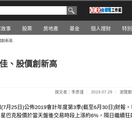
富故事
股票
房地產
基金
個人理財
特別
價創新高
報佳、股價創新高
撰文者：李彥瑾
2019.07.29
瀏覽數
四(7月25日)公佈2019會計年度第3季(截至6月30日)財報
星巴克股價於當天盤後交易時段上漲約6%，隔日繼續狂