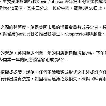
，主要受惠於執行長Kevin Johnson去年提出的大規模成
增442家店，其中三分之一位於中國，截至6月30日止
之間的黏著度，使得美國市場的活躍會員數成長14%，
雀巢(Nestle)聯名推出咖啡豆、Nespresso咖啡膠囊
的營運，美國至少開業一年的同店銷售額增長7%，下午
少開業一年的同店銷售額則成長6%。
、招攬或邀請、誘使、任何不論種類或形式之申述或訂立
自行作出投資決定，如因相關建議招致損失，概與《精實