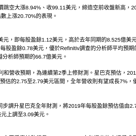
空大漲8.94%、收99.11美元，締造空前收盤新高，20
數上漲20.70%的表現。
美元，即每股盈餘1.12美元，高於去年同期的8.525億美
盈餘0.78美元，優於Refinitiv調查的分析師平均預期
越分析師預期的66.7億美元。
和營收預期，為連續第2季上修財測。星巴克預估，201
前預估的2.75至2.79美元區間，全年營收則有望成長7%，
leh同步調升星巴克全年財測，將2019年每股盈餘預估值由2.
美元上調至3.09美元。