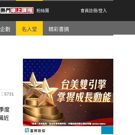
粉絲團
會員註冊
/
登入
企劃
名人堂
精彩書摘
：5731
，季度
飆近