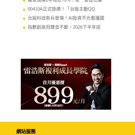
00410A正式掛牌！「台版主動QQ
台股科技新兵登場！AI投資不光看護國
指數創高但雜音不斷，2026下半年該
網站服務