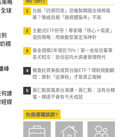
熱門排行
長策略
，全球
台股「四貸同堂」恐複製韓國去槓桿風
1
暴？陳威良揭「融資體脂率」不高
主動式ETF好夯！專家曝「核心＋衛星」
2
達到
混搭策略：用被動型當定海神針
、奶精
基金規模2年增近70%！第一金投信董事
3
長尤昭文：投信迎向大資產管理時代
離峰
複委託買美股或買台版ETF？理財規劃顧
4
問：算對「這筆稅」才是真正報酬
黃仁勳旋風來台演講，黃仁勳：沒有台積
5
任何建
電，輝達不會有今天成就
財經媒
你是哪種族群?