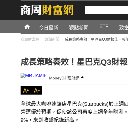
ETF
今日最新
觀點新聞
致
商周財富網
觀點新聞
成長策略奏效！星巴克Q3財報佳、股
成長策略奏效！星巴克Q3財
MoneyDJ 理財網
全球最大咖啡連鎖店星巴克(Starbucks)於上週
營運優於預期，促使該公司再度上調全年財測。
9%，來到收盤紀錄新高。