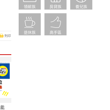
領薪族
房貸族
養兒族
退休族
高手區
列印
可能