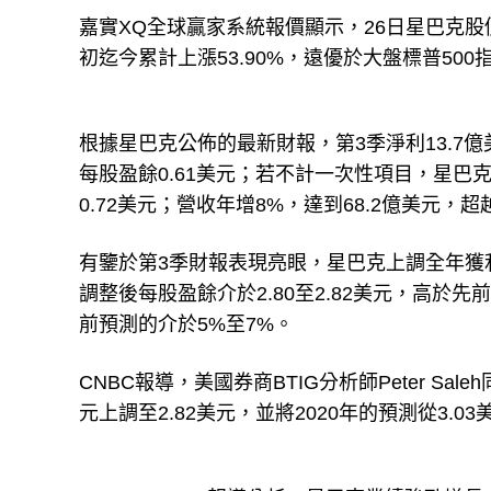
嘉實XQ全球贏家系統報價顯示，26日星巴克股價跳
初迄今累計上漲53.90%，遠優於大盤標普500指
根據星巴克公佈的最新財報，第3季淨利13.7億
每股盈餘0.61美元；若不計一次性項目，星巴克每股
0.72美元；營收年增8%，達到68.2億美元，超
有鑒於第3季財報表現亮眼，星巴克上調全年獲利
調整後每股盈餘介於2.80至2.82美元，高於先
前預測的介於5%至7%。
CNBC報導，美國券商BTIG分析師Peter Sa
元上調至2.82美元，並將2020年的預測從3.03