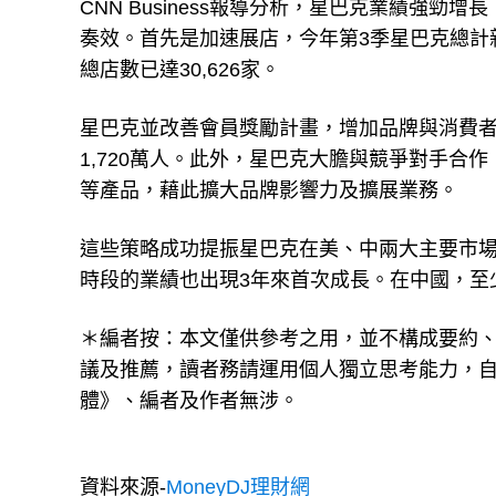
CNN Business報導分析，星巴克業績強勁增長
奏效。首先是加速展店，今年第3季星巴克總計新
總店數已達30,626家。
星巴克並改善會員獎勵計畫，增加品牌與消費者
1,720萬人。此外，星巴克大膽與競爭對手合作，與
等產品，藉此擴大品牌影響力及擴展業務。
這些策略成功提振星巴克在美、中兩大主要市場
時段的業績也出現3年來首次成長。在中國，至
＊編者按：本文僅供參考之用，並不構成要約
議及推薦，讀者務請運用個人獨立思考能力，
體》、編者及作者無涉。
資料來源-
MoneyDJ理財網