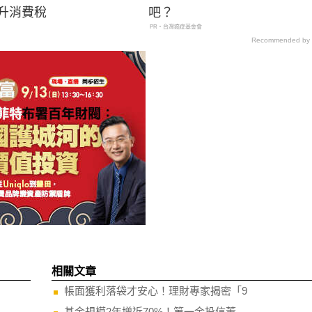
硬升消費稅
吧？
PR・台灣癌症基金會
Recommended by
相關文章
帳面獲利落袋才安心！理財專家揭密「9
基金規模2年增近70%！第一金投信董