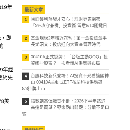
19年
最新文章
帳面獲利落袋才安心！理財專家揭密
1
「9%攻守兼備」投資術 留意8/10關鍵日
元，即
基金規模2年增近70%！第一金投信董事
2
長尤昭文：投信迎向大資產管理時代
的
00410A正式掛牌！「台版主動QQQ」投
3
資哪些股票？一次看懂AI供應鏈布局
9年經
台股科技新兵登場！AI投資不光看護國神
4
優於先
山 00410A主動式ETF布局科技供應鏈
8/3掛牌上市
78美
指數創高但雜音不斷，2026下半年該追
5
高還是觀望？專家點出關鍵：分散不是口
號