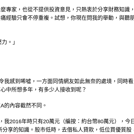
什麼專家，也從不提供投資意見，只熱衷於分享財務知識
慘痛經驗只會不停重複。試想，你現在問我的舉動，與聽
壓力。」
令我感到唏噓，一方面同情網友如此無奈的處境，同時看
享心中所想多年，有多少人接收到呢？
A的內容截然不同。
我2016年時只有20萬元（編按：約台幣80萬元），今
你所分享的知識。股市低時，去借私人貸款，低位買優質股