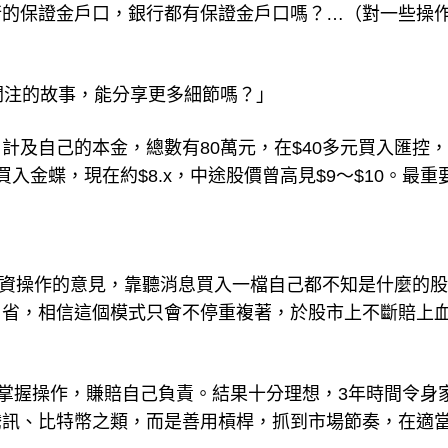
行的保證金戶口，銀行都有保證金戶口嗎？…（對一些操
關注的故事，能分享更多細節嗎？」
，計及自己的本金，總數有80萬元，在$40多元買入匯控
買入金蝶，現在約$8.x，中途股價曾高見$9～$10。最重
投資操作的意見，靠聽消息買入一檔自己都不知是什麼的
自省，相信這個模式只會不停重複著，於股市上不斷賠上
掌握操作，賺賠自己負責。結果十分理想，3年時間令身
騰訊、比特幣之類，而是善用槓桿，抓到市場節奏，在適