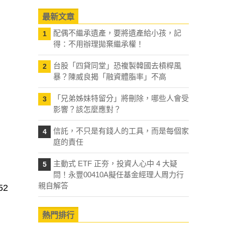
最新文章
配偶不繼承遺產，要將遺產給小孩，記
1
得：不用辦理拋棄繼承權！
台股「四貸同堂」恐複製韓國去槓桿風
2
暴？陳威良揭「融資體脂率」不高
「兄弟姊妹特留分」將刪除，哪些人會受
3
影響？該怎麼應對？
信託，不只是有錢人的工具，而是每個家
4
庭的責任
主動式 ETF 正夯，投資人心中 4 大疑
5
問！永豐00410A擬任基金經理人周力行
親自解答
2
熱門排行