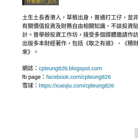
作者簡介_止凡
土生土長香港人，草根出身，普通打工仔，並
有關價值投資及財務自由相關知識，不談投資
計。曾舉辦投資工作坊，接受多個媒體邀請作
出版多本財經著作，包括《取之有道》、《積
來》。
網誌：
cpleung826.blogspot.com
fb page：
facebook.com/cpleung826
雪球：
https://xueqiu.com/cpleung826