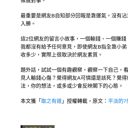
候做對事。
最重要是網友B自知部分回報是靠運氣，沒有沾
入勝。
這2位網友的留言小故事，一個輸錢、一個賺錢
我都沒有給予任何意見，即使網友B指全靠小弟
收多少，實際上很取決於網友素質。
題外話，試試一個有趣觀察，觀察一下自己，
見人輸錢心傷？覺得網友A可憐還是該死？覺得
法，你的想法，或多或少會反映閣下的心態。
本文獲「
取之有道
」授權轉載，原文：
平淡的7