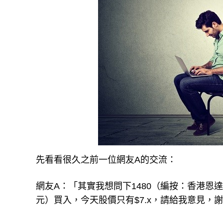
先看看很久之前一位網友A的交流：
網友A：「其實我想問下1480（編按：香港恩
元）買入，今天股價只有$7.x，請給我意見