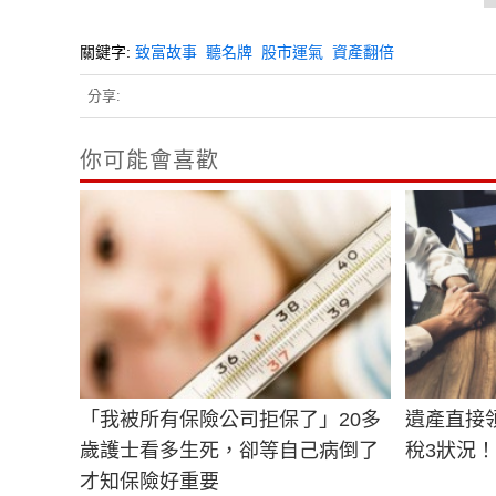
關鍵字:
致富故事
聽名牌
股市運氣
資產翻倍
分享:
你可能會喜歡
「我被所有保險公司拒保了」20多
遺產直接
歲護士看多生死，卻等自己病倒了
稅3狀況
才知保險好重要