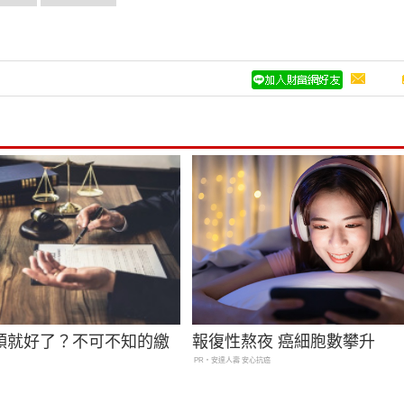
領就好了？不可不知的繳
報復性熬夜 癌細胞數攀升
PR・安達人壽 安心抗癌
！