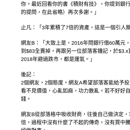
你。最近回看你的書《積財有技》，你提到銀
的提問，在此省略）再次多謝。」
止凡：「3年累積了7倍的資產，這是一個引人
網友B：「大致上是，2016年問銀行借60萬元
到$83全賣掉，再跟另一位部落客鍾記，於$3.x
2018年避過跌市，都是運氣。」
後記：
2個網友，2個態度。網友A希望部落客能給予
看不見價值，心亂如麻，功力散亂。若不好好
錢。
網友B從部落格中吸收財商，往後自己做決定，
倍，過程中沒有什麼了不起的傳奇，沒有買中