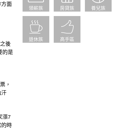
作方面
領薪族
房貸族
養兒族
退休族
高手區
，之後
要的是
股票，
血汗
家漲7
當的時