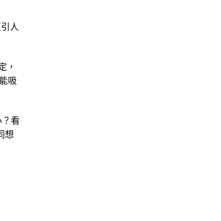
更引人
定，
能吸
心？看
同想