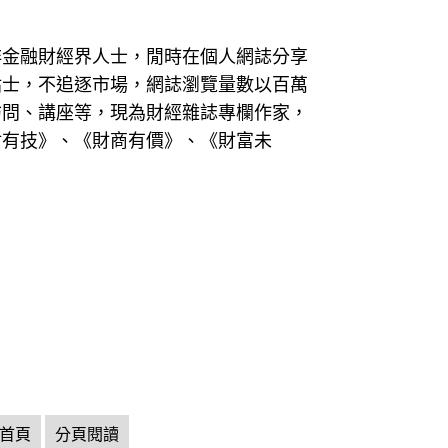
非金融財經界人士，閒時在個人網誌分享
貼士，不追逐市場，網誌瀏覽量數以百萬
訪問、講座等，現為財經雜誌專欄作家，
財有技》、《財商有價》、《財富未
首頁
分頁閱讀