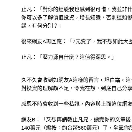
止凡：「對你的經驗我也感到很可惜，我並非
你可以多了解價值投資，增長知識，否則這類
講，有何分別？」
後來網友A再回應：「7元賣了，我不想如此大
止凡：「壓力源自什麼？這值得深思。」
久不久會收到如網友A這樣的留言，坦白講，這
對投資的理解頗不足，令我在想，到底自己分
感恩不時會收到一些私訊，內容與上面這位網友
網友B：「又想再請教止凡兄，讀完你的文章後，
140萬元（編按：約台幣560萬元）了，全靠