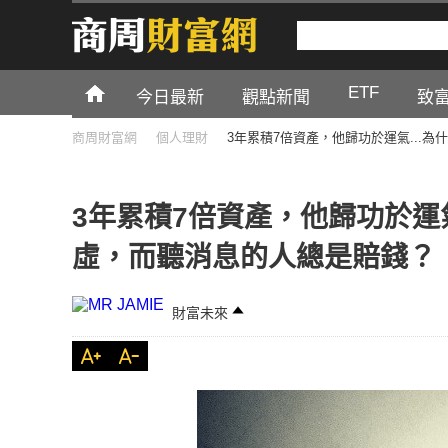
ETF
今日最新
觀點新聞
致
商周財富網
個人理財
3年累積7倍資產，他歸功於運氣...
3年累積7倍資產，他歸功於運
虛，而聽消息的人總是賠錢？
財富未來