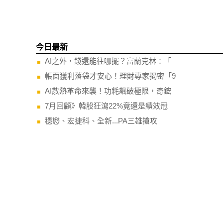
今日最新
AI之外，錢還能往哪擺？富蘭克林：「
帳面獲利落袋才安心！理財專家揭密「9
AI散熱革命來襲！功耗飆破極限，奇鋐
7月回顧》韓股狂瀉22%竟還是績效冠
穩懋、宏捷科、全新...PA三雄搶攻