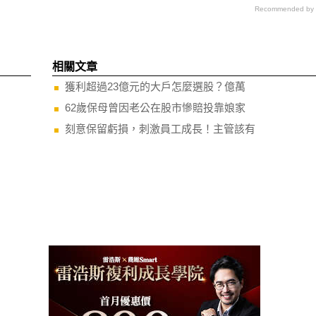
Recommended by
相關文章
獲利超過23億元的大戶怎麼選股？億萬
62歲保母曾因老公在股市慘賠投靠娘家
刻意保留虧損，刺激員工成長！主管該有