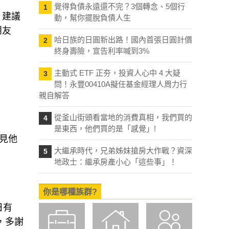
覺得負債永遠還不完？3個轉念、5個行
1
，建議
動，幫你擺脫負債人生
朋友
哈日族的日圓新出路！國內首張日圓計價
2
終身壽險，宣告利率喊到3%
主動式 ETF 正夯，投資人心中 4 大疑
3
問！永豐00410A擬任基金經理人周力行
親自解答
從釜山街頭看當地的消費真相，我們買的
4
是東西，他們買的是「感覺」!
見他
大繼承時代，兄弟姊妹搶房大作戰？資深
5
地政士：繼承房產小心「這些事」！
你是哪種族群?
日有
，多謝