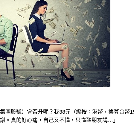
達集團股號）會否升呢？我38元（編按：港幣，換算台幣15
，謝謝。真的好心痛，自己又不懂，只懂聽朋友講…」