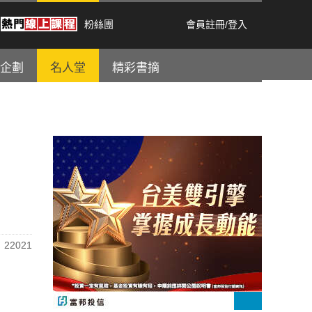
粉絲團
會員註冊
/
登入
企劃
名人堂
精彩書摘
22021