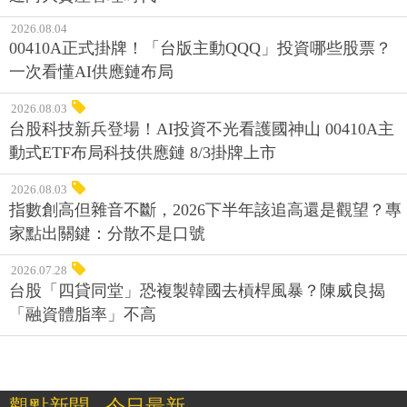
2026.08.04
00410A正式掛牌！「台版主動QQQ」投資哪些股票？
一次看懂AI供應鏈布局
2026.08.03
台股科技新兵登場！AI投資不光看護國神山 00410A主
動式ETF布局科技供應鏈 8/3掛牌上市
2026.08.03
指數創高但雜音不斷，2026下半年該追高還是觀望？專
家點出關鍵：分散不是口號
2026.07.28
台股「四貸同堂」恐複製韓國去槓桿風暴？陳威良揭
「融資體脂率」不高
觀點新聞 ‧ 今日最新