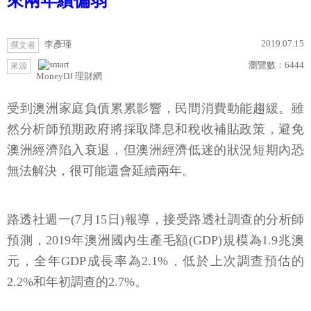
來兩年續偏弱
2019.07.15
李彥瑾
撰文者
瀏覽數：
6444
來源
MoneyDJ 理財網
受到澳洲家庭負債累累影響，民間消費動能趨緩。雖
然分析師預期政府將採取降息和稅收補貼政策，避免
澳洲經濟陷入衰退，但澳洲經濟低迷的狀況短期內恐
無法解決，很可能還會延續兩年。
路透社週一(7月15日)報導，接受路透社調查的分析師
預測，2019年澳洲國內生產毛額(GDP)規模為1.9兆澳
元，全年GDP成長率為2.1%，低於上次調查預估的
2.2%和年初調查的2.7%。