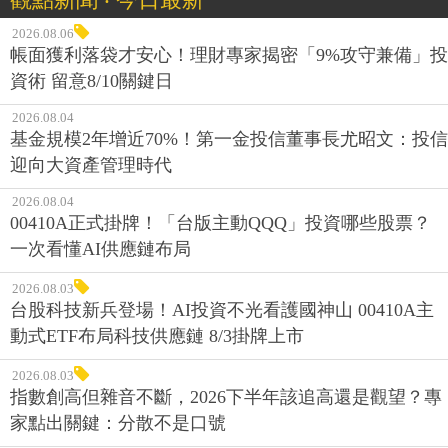
2026.08.06
帳面獲利落袋才安心！理財專家揭密「9%攻守兼備」投
資術 留意8/10關鍵日
2026.08.04
基金規模2年增近70%！第一金投信董事長尤昭文：投信
迎向大資產管理時代
2026.08.04
00410A正式掛牌！「台版主動QQQ」投資哪些股票？
一次看懂AI供應鏈布局
2026.08.03
台股科技新兵登場！AI投資不光看護國神山 00410A主
動式ETF布局科技供應鏈 8/3掛牌上市
2026.08.03
指數創高但雜音不斷，2026下半年該追高還是觀望？專
家點出關鍵：分散不是口號