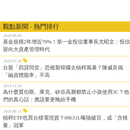
觀點新聞 ‧ 熱門排行
2026.08.04
基金規模2年增近70%！第一金投信董事長尤昭文：投信
迎向大資產管理時代
2026.07.28
台股「四貸同堂」恐複製韓國去槓桿風暴？陳威良揭
「融資體脂率」不高
2024.12.24
為什麼賈伯斯、庫克、矽谷高層都禁止小孩使用3C？他
們的真心話：應該要更晚給手機
2026.06.11
槓桿ETF也買台積電現貨？00631L曝險破百，成「含積
量」冠軍