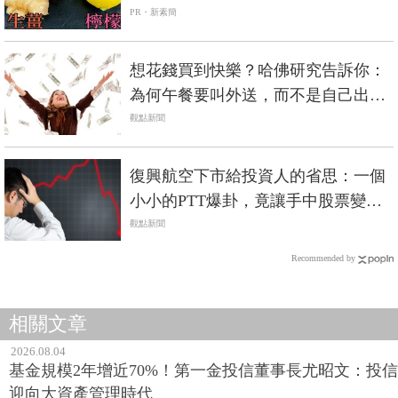
PR・新素簡
想花錢買到快樂？哈佛研究告訴你：
為何午餐要叫外送，而不是自己出去
買
觀點新聞
復興航空下市給投資人的省思：一個
小小的PTT爆卦，竟讓手中股票變壁
紙...
觀點新聞
Recommended by
相關文章
2026.08.04
基金規模2年增近70%！第一金投信董事長尤昭文：投信
迎向大資產管理時代