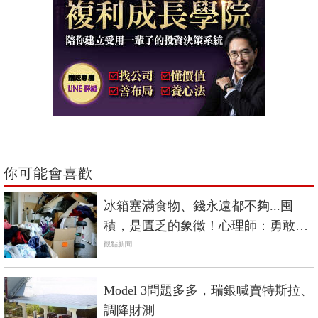
你可能會喜歡
冰箱塞滿食物、錢永遠都不夠...囤
積，是匱乏的象徵！心理師：勇敢
「斷捨離」，填補心裡的洞
觀點新聞
Model 3問題多多，瑞銀喊賣特斯拉、
調降財測