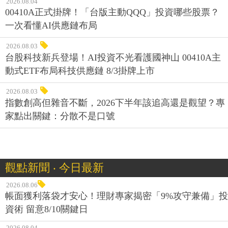
2026.08.04
00410A正式掛牌！「台版主動QQQ」投資哪些股票？
一次看懂AI供應鏈布局
2026.08.03
台股科技新兵登場！AI投資不光看護國神山 00410A主
動式ETF布局科技供應鏈 8/3掛牌上市
2026.08.03
指數創高但雜音不斷，2026下半年該追高還是觀望？專
家點出關鍵：分散不是口號
觀點新聞 ‧ 今日最新
2026.08.06
帳面獲利落袋才安心！理財專家揭密「9%攻守兼備」投
資術 留意8/10關鍵日
2026.08.04