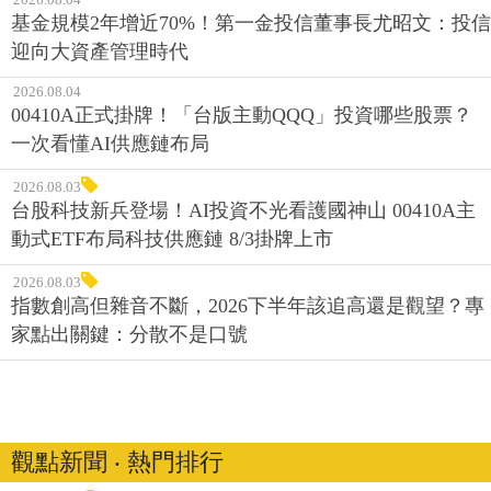
基金規模2年增近70%！第一金投信董事長尤昭文：投信
迎向大資產管理時代
2026.08.04
00410A正式掛牌！「台版主動QQQ」投資哪些股票？
一次看懂AI供應鏈布局
2026.08.03
台股科技新兵登場！AI投資不光看護國神山 00410A主
動式ETF布局科技供應鏈 8/3掛牌上市
2026.08.03
指數創高但雜音不斷，2026下半年該追高還是觀望？專
家點出關鍵：分散不是口號
觀點新聞 ‧ 熱門排行