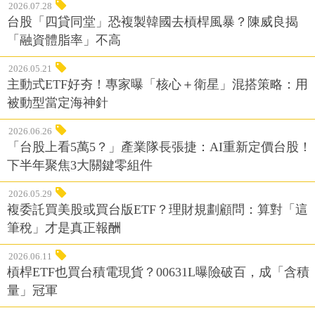
2026.07.28
台股「四貸同堂」恐複製韓國去槓桿風暴？陳威良揭
「融資體脂率」不高
2026.05.21
主動式ETF好夯！專家曝「核心＋衛星」混搭策略：用
被動型當定海神針
2026.06.26
「台股上看5萬5？」產業隊長張捷：AI重新定價台股！
下半年聚焦3大關鍵零組件
2026.05.29
複委託買美股或買台版ETF？理財規劃顧問：算對「這
筆稅」才是真正報酬
2026.06.11
槓桿ETF也買台積電現貨？00631L曝險破百，成「含積
量」冠軍