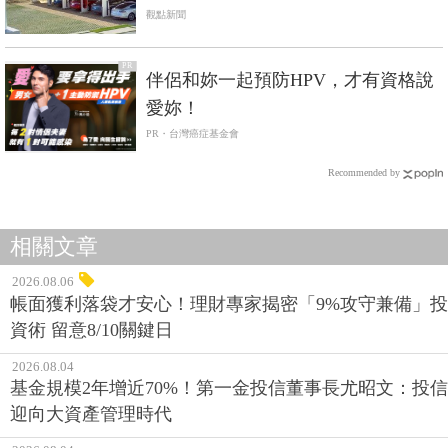
觀點新聞
PR
伴侶和妳一起預防HPV，才有資格說
愛妳！
PR・台灣癌症基金會
Recommended by
相關文章
2026.08.06
帳面獲利落袋才安心！理財專家揭密「9%攻守兼備」投
資術 留意8/10關鍵日
2026.08.04
基金規模2年增近70%！第一金投信董事長尤昭文：投信
迎向大資產管理時代