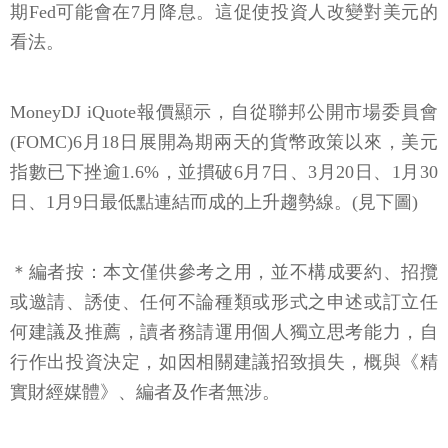
期Fed可能會在7月降息。這促使投資人改變對美元的
看法。
MoneyDJ iQuote報價顯示，自從聯邦公開市場委員會
(FOMC)6月18日展開為期兩天的貨幣政策以來，美元
指數已下挫逾1.6%，並摜破6月7日、3月20日、1月30
日、1月9日最低點連結而成的上升趨勢線。(見下圖)
＊編者按：本文僅供參考之用，並不構成要約、招攬
或邀請、誘使、任何不論種類或形式之申述或訂立任
何建議及推薦，讀者務請運用個人獨立思考能力，自
行作出投資決定，如因相關建議招致損失，概與《精
實財經媒體》、編者及作者無涉。