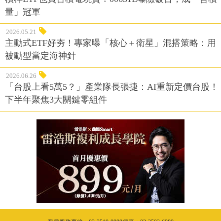
量」冠軍
2026.05.21
主動式ETF好夯！專家曝「核心＋衛星」混搭策略：用
被動型當定海神針
2026.06.26
「台股上看5萬5？」產業隊長張捷：AI重新定價台股！
下半年聚焦3大關鍵零組件