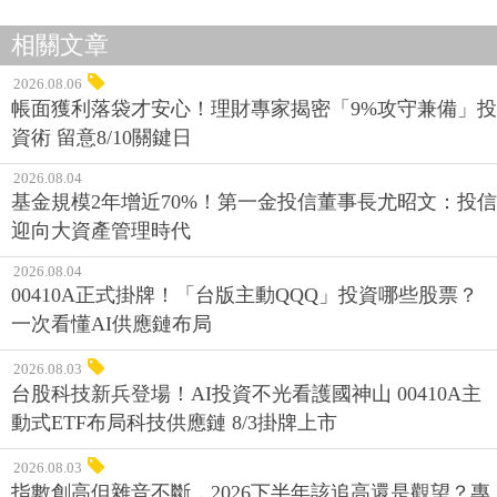
相關文章
2026.08.06
帳面獲利落袋才安心！理財專家揭密「9%攻守兼備」投
資術 留意8/10關鍵日
2026.08.04
基金規模2年增近70%！第一金投信董事長尤昭文：投信
迎向大資產管理時代
2026.08.04
00410A正式掛牌！「台版主動QQQ」投資哪些股票？
一次看懂AI供應鏈布局
2026.08.03
台股科技新兵登場！AI投資不光看護國神山 00410A主
動式ETF布局科技供應鏈 8/3掛牌上市
2026.08.03
指數創高但雜音不斷，2026下半年該追高還是觀望？專