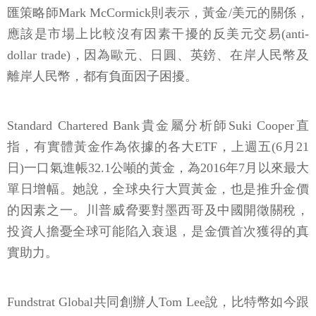
匯策略師Mark McCormick則表示，黃金/美元的關係，
應該是市場上比較沒有因素干擾的反美元交易(anti-
dollar trade)，因為歐元、日圓、英鎊、在岸人民幣及
離岸人民幣，都有負面因子困擾。
Standard Chartered Bank貴金屬分析師Suki Cooper直
指，有實體黃金作為依據的各大ETF，上週五(6月21
日)一口氣進帳32.1公噸的黃金，為2016年7月以來最大
單日增幅。她說，全球央行大買黃金，也是推升金價
的因素之一。川普威脅要對墨西哥及中國開徵關稅，
投資人擔憂全球可能陷入衰退，是金價首次獲得的真
實助力。
Fundstrat Global共同創辦人Tom Lee說，比特幣如今跟