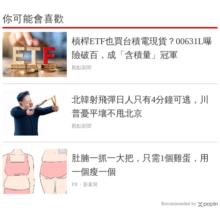
你可能會喜歡
槓桿ETF也買台積電現貨？00631L曝
險破百，成「含積量」冠軍
觀點新聞
北韓射飛彈日人只有4分鐘可逃，川
普憂平壤不甩北京
觀點新聞
PR
肚腩一抓一大把，只需1個雞蛋，用
一個瘦一個
PR・新素簡
Recommended by