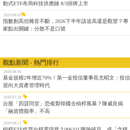
動式ETF布局科技供應鏈 8/3掛牌上市
2026.08.03
指數創高但雜音不斷，2026下半年該追高還是觀望？專
家點出關鍵：分散不是口號
觀點新聞 ‧ 熱門排行
2026.08.04
基金規模2年增近70%！第一金投信董事長尤昭文：投信
迎向大資產管理時代
2026.07.28
台股「四貸同堂」恐複製韓國去槓桿風暴？陳威良揭
「融資體脂率」不高
2026.06.11
槓桿ETF也買台積電現貨？00631L曝險破百，成「含積