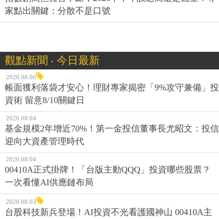
家點出關鍵：分散不是口號
觀點新聞 ‧ 今日最新
2026.08.06
帳面獲利落袋才安心！理財專家揭密「9%攻守兼備」投
資術 留意8/10關鍵日
2026.08.04
基金規模2年增近70%！第一金投信董事長尤昭文：投信
迎向大資產管理時代
2026.08.04
00410A正式掛牌！「台版主動QQQ」投資哪些股票？
一次看懂AI供應鏈布局
2026.08.03
台股科技新兵登場！AI投資不光看護國神山 00410A主