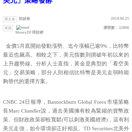
美元」策略發酵
2019.06.25
郭妍希
撰文者
瀏覽數：
32898
來源
MoneyDJ 理財網
金價5月底開始發動漲勢、迄今漲幅已逾9%，比特幣
最近也飆高。相較之下，美元指數則摜破年初以來的
上升趨勢線。分析人士直指，黃金是典型的「看空美
元」交易策略，部分人則相信比特幣是美元走弱時能
夠替代的選擇方案。
CNBC 24日報導，Bannockburn Global Forex市場策略
長Marc Chandler說，過去美國擁有較為緊縮的貨幣政
策、但財政政策卻較寬鬆(可以刺激美國經濟)，這有利
美元走強，如今環境卻正好相反。TD Securities北美外