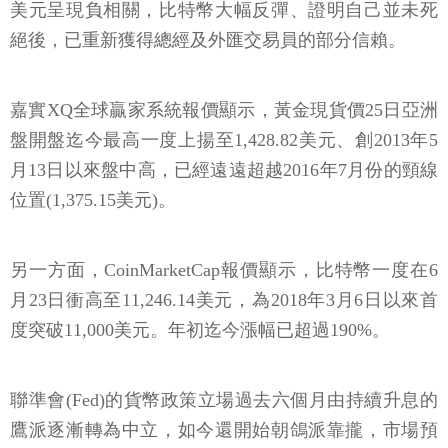
美元呈現負相關，比特幣大幅反彈、證明自己並未死
絕後，已重新獲得總經及外匯交易員的部分信賴。
嘉實XQ全球贏家系統報價顯示，黃金現貨價25日亞洲
盤開盤迄今最高一度上揚至1,428.82美元、創2013年5
月13日以來盤中高，已經遠遠超越2016年7月份的頸線
位置(1,375.15美元)。
另一方面，CoinMarketCap報價顯示，比特幣一度在6
月23日衝高至11,246.14美元，為2018年3月6日以來首
度突破11,000美元。年初迄今漲幅已超過190%。
聯準會(Fed)的貨幣政策立場過去六個月由持續升息的
鷹派逐漸轉為中立，如今還開始朝鴿派靠攏，市場預