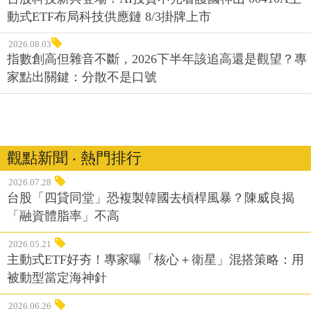
動式ETF布局科技供應鏈 8/3掛牌上市
2026.08.03
指數創高但雜音不斷，2026下半年該追高還是觀望？專
家點出關鍵：分散不是口號
觀點新聞 ‧ 熱門排行
2026.07.28
台股「四貸同堂」恐複製韓國去槓桿風暴？陳威良揭
「融資體脂率」不高
2026.05.21
主動式ETF好夯！專家曝「核心＋衛星」混搭策略：用
被動型當定海神針
2026.06.26