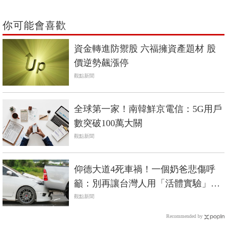
你可能會喜歡
資金轉進防禦股 六福擁資產題材 股
價逆勢飆漲停
觀點新聞
全球第一家！南韓鮮京電信：5G用戶
數突破100萬大關
觀點新聞
仰德大道4死車禍！一個奶爸悲傷呼
籲：別再讓台灣人用「活體實驗」來
驗證車子安全
觀點新聞
Recommended by