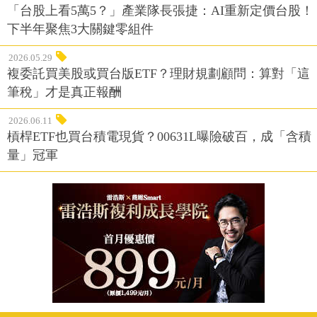
「台股上看5萬5？」產業隊長張捷：AI重新定價台股！
下半年聚焦3大關鍵零組件
2026.05.29
複委託買美股或買台版ETF？理財規劃顧問：算對「這
筆稅」才是真正報酬
2026.06.11
槓桿ETF也買台積電現貨？00631L曝險破百，成「含積
量」冠軍