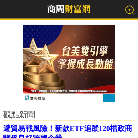
觀點新聞
避貿易戰風險！新款ETF追蹤120檔政商