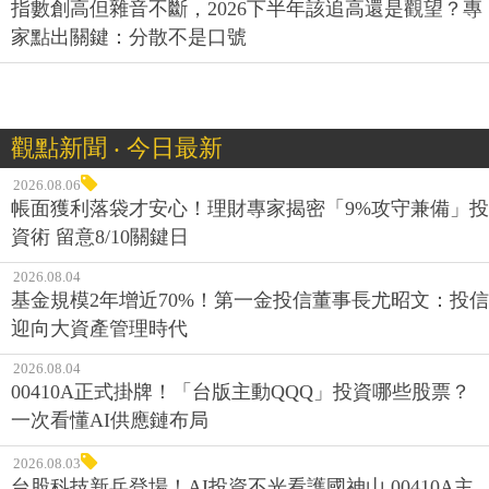
指數創高但雜音不斷，2026下半年該追高還是觀望？專
家點出關鍵：分散不是口號
觀點新聞 ‧ 今日最新
2026.08.06
帳面獲利落袋才安心！理財專家揭密「9%攻守兼備」投
資術 留意8/10關鍵日
2026.08.04
基金規模2年增近70%！第一金投信董事長尤昭文：投信
迎向大資產管理時代
2026.08.04
00410A正式掛牌！「台版主動QQQ」投資哪些股票？
一次看懂AI供應鏈布局
2026.08.03
台股科技新兵登場！AI投資不光看護國神山 00410A主