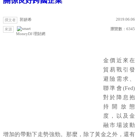
關係良好跨國企業
2019.06.06
郭妍希
撰文者
瀏覽數：
6345
來源
MoneyDJ 理財網
金價近來在
貿易戰引發
避險需求、
聯準會(Fed)
對於降息抱
持開放態
度，以及金
融市場波動
增加的帶動下走勢強勁。那麼，除了黃金之外，還有