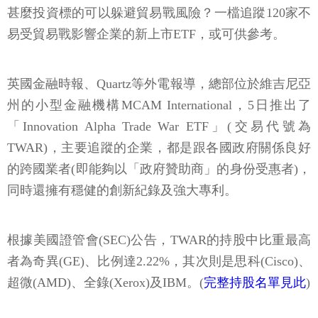
甚麼投資標的可以躲避貿易戰風險？一檔追蹤120家不
易受貿易戰影響企業的新上市ETF，或可供參考。
英國金融時報、Quartz等外電報導，總部位於維吉尼亞
州的小型金融機構MCAM International，5日推出了
「Innovation Alpha Trade War ETF」(交易代號為
TWAR)，主要追蹤的企業，都是跟各國政府關係良好
的跨國業者(即能夠以「政府贊助商」的身份受惠者)，
同時還擁有穩健的創新紀錄及強大專利。
根據美國證管會(SEC)公告，TWAR的持股中比重最高
者為奇異(GE)、比例達2.22%，其次則是思科(Cisco)、
超微(AMD)、全錄(Xerox)及IBM。(
完整持股名單見此
)