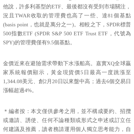
他說，許多利基型的ETF、最後都沒有受到市場關注，
況且TWAR收取的管理費也高了一些、達81個基點
(basis point，也就是萬分之一)。相較之下，SPDR標普
500指數ETF (SPDR S&P 500 ETF Trust ETF，代號為
SPY)的管理費僅有9.5個基點。
金價近來在避險需求帶動下水漲船高。嘉實XQ全球贏
家系統報價顯示，黃金現貨價5日最高一度跳漲至
1,344.08美元、創2月20日以來盤中高；過去6個交易日
漲幅超過4%。
＊編者按：本文僅供參考之用，並不構成要約、招攬
或邀請、誘使、任何不論種類或形式之申述或訂立任
何建議及推薦，讀者務請運用個人獨立思考能力，自