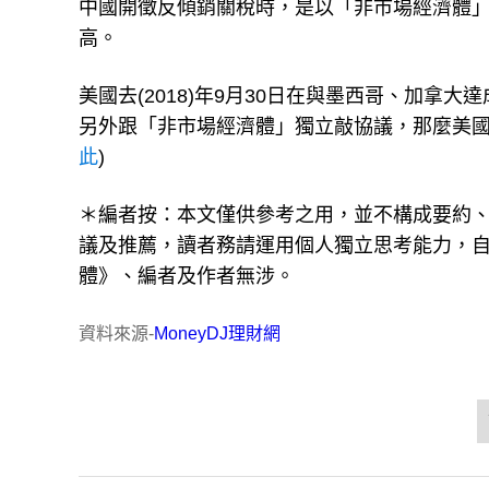
中國開徵反傾銷關稅時，是以「非市場經濟體」(non
高。
美國去(2018)年9月30日在與墨西哥、加拿大
另外跟「非市場經濟體」獨立敲協議，那麼美國
此
)
＊編者按：本文僅供參考之用，並不構成要約
議及推薦，讀者務請運用個人獨立思考能力，
體》、編者及作者無涉。
資料來源-
MoneyDJ理財網