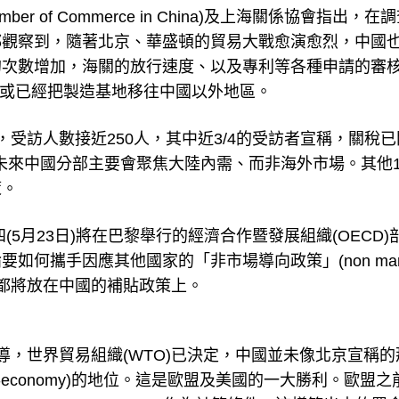
ber of Commerce in China)及上海關係協會指出，在
都觀察到，隨著北京、華盛頓的貿易大戰愈演愈烈，中國
的次數增加，海關的放行速度、以及專利等各種申請的審
、或已經把製造基地移往中國以外地區。
受訪人數接近250人，其中近3/4的受訪者宣稱，關稅已
未來中國分部主要會聚焦大陸內需、而非海外市場。其他1
策。
r)本週四(5月23日)將在巴黎舉行的經濟合作暨發展組織(OECD
何攜手因應其他國家的「非市場導向政策」(non mark
分的焦點都將放在中國的補貼政策上。
導，世界貿易組織(WTO)已決定，中國並未像北京宣稱的
t-economy)的地位。這是歐盟及美國的一大勝利。歐盟