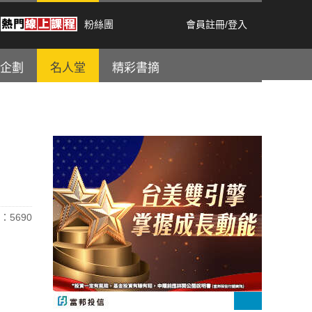
粉絲團
會員註冊
/
登入
企劃
名人堂
精彩書摘
：5690