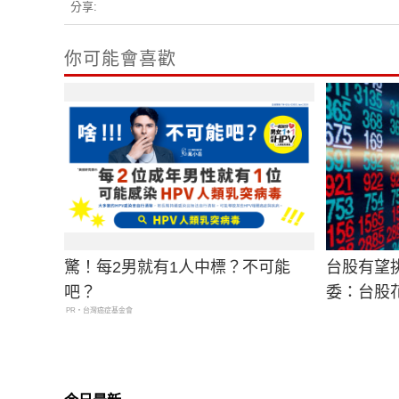
分享:
你可能會喜歡
驚！每2男就有1人中標？不可能
台股有望
吧？
委：台股
PR・台灣癌症基金會