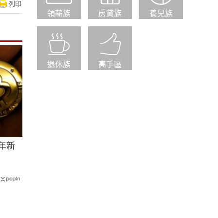
列印
領薪族
房貸族
養兒族
退休族
高手區
年新