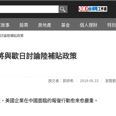
富故事
股票
房地產
基金
個人理財
特別
討論陸補貼政策
將與歐日討論陸補貼政策
撰文者：郭妍希
2019.05.22
瀏覽數
報，美國企業在中國面臨的報復行動愈來愈嚴重。