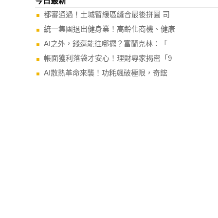
今日最新
都審通過！土城暫緩區縫合最後拼圖 司
統一集團退出健身業！高齡化商機、健康
AI之外，錢還能往哪擺？富蘭克林：「
帳面獲利落袋才安心！理財專家揭密「9
AI散熱革命來襲！功耗飆破極限，奇鋐