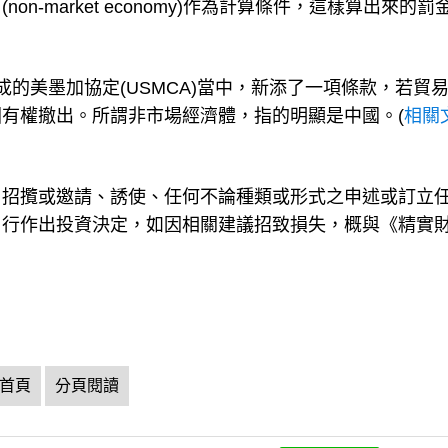
-market economy)作為計算條件，這樣算出來的罰
達成的美墨加協定(USMCA)當中，新添了一項條款，若貿
有權撤出。所謂非市場經濟體，指的明顯是中國。(
相關
、招攬或邀請、誘使、任何不論種類或形式之申述或訂立
自行作出投資決定，如因相關建議招致損失，概與《精實
首頁
分頁閱讀