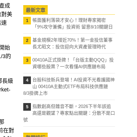
調查成
最新文章
也對美
帳面獲利落袋才安心！理財專家揭密
1
核速
「9%攻守兼備」投資術 留意8/10關鍵日
基金規模2年增近70%！第一金投信董事
2
長尤昭文：投信迎向大資產管理時代
開始
/3的
00410A正式掛牌！「台版主動QQQ」投
3
資哪些股票？一次看懂AI供應鏈布局
台股科技新兵登場！AI投資不光看護國神
4
)部長級
山 00410A主動式ETF布局科技供應鏈
et-
8/3掛牌上市
指數創高但雜音不斷，2026下半年該追
5
高還是觀望？專家點出關鍵：分散不是口
號
那
之前在對