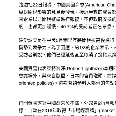
路透社22日報導，中國美國商會(American Cham
員對關稅影響的意見後發現，接近半數的成員
國企業以非關稅壁壘進行報復，不但政府安檢
度，也都更加緩慢。40.7%的受訪者正在考慮
這份調查是在中美5月稍早互將關稅拉高後進行，
衝擊到競爭力。為了因應，約1/3的企業表示，
受訪者則說，他們已經延後甚至取消了投資決
美國貿易代表萊特海澤(Robert Lighthize
會議場外，與來自歐盟、日本的官員碰頭，討論要如
oriented policies)。這次會談預料大部
已開發國家對中國愈來愈不滿。外媒曾於4月報
樣，自動在2016年取得「市場經濟體」(marke