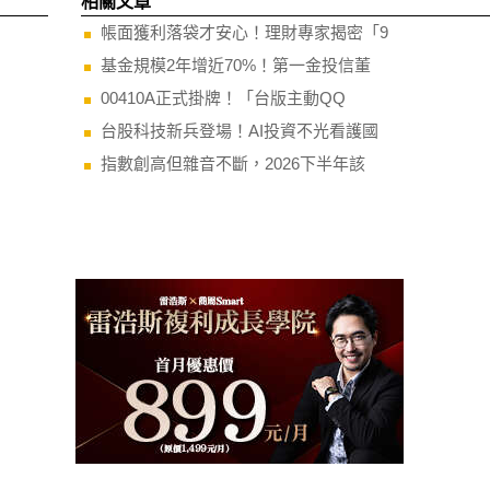
相關文章
帳面獲利落袋才安心！理財專家揭密「9
基金規模2年增近70%！第一金投信董
00410A正式掛牌！「台版主動QQ
台股科技新兵登場！AI投資不光看護國
指數創高但雜音不斷，2026下半年該