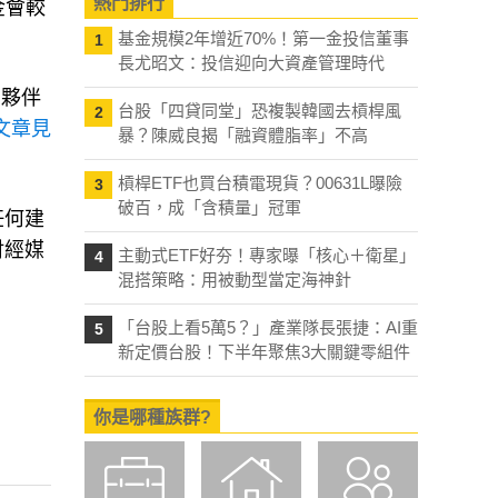
熱門排行
金會較
基金規模2年增近70%！第一金投信董事
1
長尤昭文：投信迎向大資產管理時代
易夥伴
台股「四貸同堂」恐複製韓國去槓桿風
2
文章見
暴？陳威良揭「融資體脂率」不高
槓桿ETF也買台積電現貨？00631L曝險
3
破百，成「含積量」冠軍
任何建
財經媒
主動式ETF好夯！專家曝「核心＋衛星」
4
混搭策略：用被動型當定海神針
「台股上看5萬5？」產業隊長張捷：AI重
5
新定價台股！下半年聚焦3大關鍵零組件
你是哪種族群?