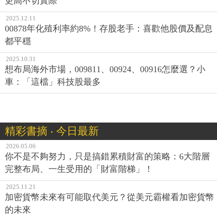
更高不切實際
2025.12.11
00878年化殖利率約8%！存股老手：喜歡他股價及配息
都平穩
2025.10.31
想布局海外市場，009811、00924、00916怎麼選？小
車：「這檔」科技股最多
精彩書摘 ‧ 今日最新
2026.05.06
你不是不夠努力，只是搞錯累積財富的策略：6大階層
完整布局、一生受用的「財富階梯」！
2025.11.21
加密貨幣未來有可能取代美元？從美元霸權看加密貨幣
的未來