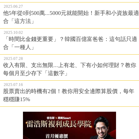
2025.06.27
他5年從0到500萬...5000元就能開始！新手和小資族最適
合「這方法」
2025.10.02
「時間比金錢更重要」？韓國百億富爸爸：這句話只適
合「一種人」
2025.07.28
收入有限、支出無限...上有老、下有小如何理財？教你
每個月至少存下「這數字」
2025.07.16
股票賣出的時機有2個！教你用安全邊際算股價，每年
穩穩賺15%