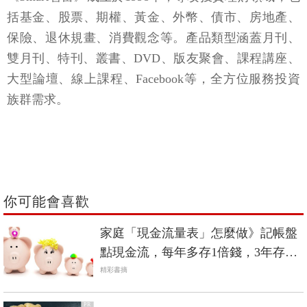
括基金、股票、期權、黃金、外幣、債市、房地產、
保險、退休規畫、消費觀念等。產品類型涵蓋月刊、
雙月刊、特刊、叢書、DVD、版友聚會、課程講座、
大型論壇、線上課程、Facebook等，全方位服務投資
族群需求。
你可能會喜歡
家庭「現金流量表」怎麼做》記帳盤
點現金流，每年多存1倍錢，3年存下
150萬
精彩書摘
PR