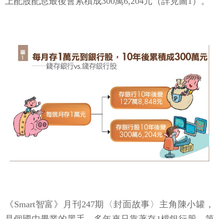
上配股配息最後會累積成300萬6,204元（詳見圖1）。
《Smart智富》月刊247期〈封面故事〉主角陳小罐，