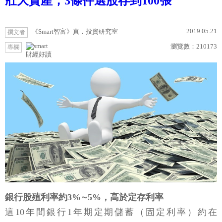
壯大資產，3條件選股存到100張
2019.05.21
《Smart智富》真．投資研究室
撰文者
瀏覽數：
210173
專欄
財經好讀
銀行股殖利率約3%∼5%，高於定存利率
這10年間銀行1年期定期儲蓄（固定利率）約在