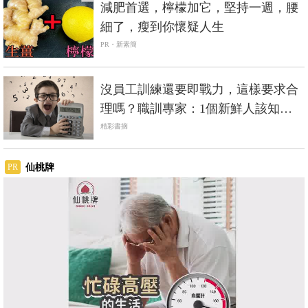
減肥首選，檸檬加它，堅持一週，腰
細了，瘦到你懷疑人生
PR・新素簡
沒員工訓練還要即戰力，這樣要求合
理嗎？職訓專家：1個新鮮人該知道
的自保之道
精彩書摘
仙桃牌
PR