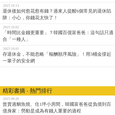
2025.10.13
退休後如何愈花愈有錢？過來人提醒6個常見的退休陷
阱：小心，你錢花太快了！
2025.10.02
「時間比金錢更重要」？韓國百億富爸爸：這句話只適
合「一種人」
2025.10.01
存退休金，不能忽略「報酬順序風險」！用3桶金撐起
一輩子的安全網
精彩書摘 ‧ 熱門排行
2025.09.26
曾賣過鯛魚燒、住1坪小房間，韓國富爸爸從負債到百
億身家：勞動是成為有錢人重要的過程