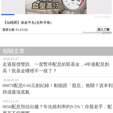
ads by popIn
【仙桃牌】保血平丸(去羚羊角)
深入了解
觀看次數 43,215次
Recommended by
相關文章
2026.05.27
走過股債雙跌、一度暫停配息的凱基金，4年後配息創
高！凱基金哪裡不一樣了？
2026.05.03
00878配息0.66元創紀錄！動能跟「股息」無關？資本利
得成最強底氣
2025.12.23
0056配息預估出爐？年化殖利率約9.5%！存股老手：配