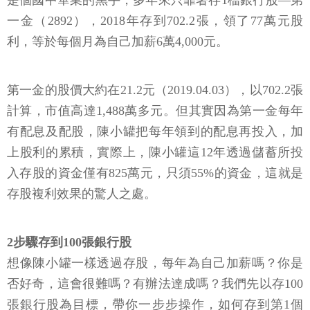
是個國中畢業的黑手，多年來只靠著存1檔銀行股—第
一金（2892），2018年存到702.2張，領了77萬元股
利，等於每個月為自己加薪6萬4,000元。
第一金的股價大約在21.2元（2019.04.03），以702.2張
計算，市值高達1,488萬多元。但其實因為第一金每年
有配息及配股，陳小罐把每年領到的配息再投入，加
上股利的累積，實際上，陳小罐這12年透過儲蓄所投
入存股的資金僅有825萬元，只須55%的資金，這就是
存股複利效果的驚人之處。
2步驟存到100張銀行股
想像陳小罐一樣透過存股，每年為自己加薪嗎？你是
否好奇，這會很難嗎？有辦法達成嗎？我們先以存100
張銀行股為目標，帶你一步步操作，如何存到第1個