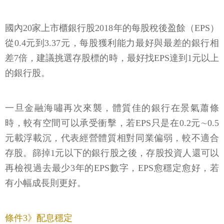
國內20家上市櫃銀行股2018年的每股稅後盈餘（EPS）
從0.4元到3.37元，每股獲利能力最好與最差的銀行相
差7倍，建議挑選存股標的時，最好找EPS達到1元以上
的銀行股。
一旦金融海嘯再次來襲，體質佳的銀行在景氣蕭條
時，較有空間可以承受衝擊，若EPS只是在0.2元∼0.5
元載浮載沉，代表經營體質相對同業偏弱，較不適合
存股。篩掉1元以下的銀行股之後，存股投資人還可以
再檢視過去最少3年的EPS數字，EPS愈穩定愈好，若
有小幅成長則更好。
條件3》配息穩定