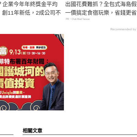
？企業今年年終獎金平均
出國花費難抓？全包式海島假
月，創11年新低，2成公司不
一價搞定食宿玩樂，省錢更省
PR・Club Med Taiwan
Recommended by
相關文章