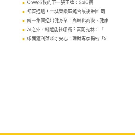
CoWoS後的下一張王牌：SoIC擴
都審通過！土城暫緩區縫合最後拼圖 司
統一集團退出健身業！高齡化商機、健康
AI之外，錢還能往哪擺？富蘭克林：「
帳面獲利落袋才安心！理財專家揭密「9