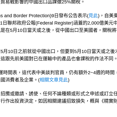
貿易戰影響的中國出口品課徵25%關稅。
d Border Protection)9日發布公告表示(
見此
)，自美
日聯邦政府公報(Federal Register)涵蓋的2,000億美
是在5月10日當天或之後，從中國出口至美國者，關稅將
月10日之前就從中國出口，但要到5月10日當天或之後
。這跟先前美國對已在運輸中的產品也會課稅的作法不同
運時間表，這代表中美談判官員，仍有額外2~4週的時間
國消費者及企業。(
相關文章見此
)
、招攬或邀請、誘使、任何不論種類或形式之申述或訂立
自行作出投資決定，如因相關建議招致損失，概與《精實