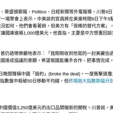
C、華盛頓郵報、Politico、日經新聞等外電報導，川普9
宮一場聚會上表示，中美談判官員將在美東時間9日下午5
情況如何、他們會看著辦，但美方有「很棒的替代方案」
讓國庫進帳1,000億美元。他直指，主要是中方想重回談
川普仍語帶樂觀地表示：「我剛剛收到他寫的一封美麗信
美國達成協議的意願，希望兩國能攜手合作、把事情完成
稱中國「毀約」(broke the deal)，一度衝擊道
0指數盤中殺破50日移動平均線，但
終場兩大指數跌幅分
國價值3,250億美元的出口品開徵新的關稅。川普說，