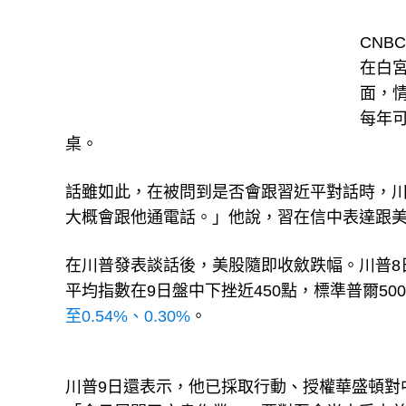
CNB
在白
面，
每年可
桌。
話雖如此，在被問到是否會跟習近平對話時，
大概會跟他通電話。」他說，習在信中表達跟
在川普發表談話後，美股隨即收斂跌幅。川普8日晚間聲
平均指數在9日盤中下挫近450點，標準普爾50
至0.54%、0.30%
。
川普9日還表示，他已採取行動、授權華盛頓對中