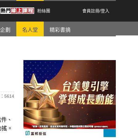
粉絲團
會員註冊
/
登入
企劃
名人堂
精彩書摘
：5614
信件、
動搖。