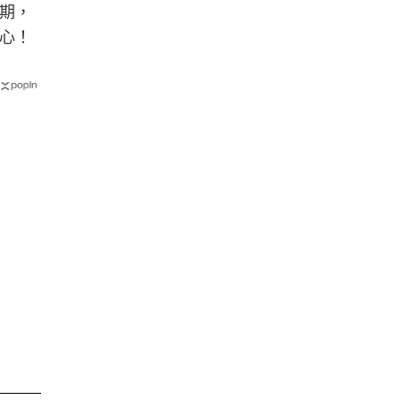
期，
心！