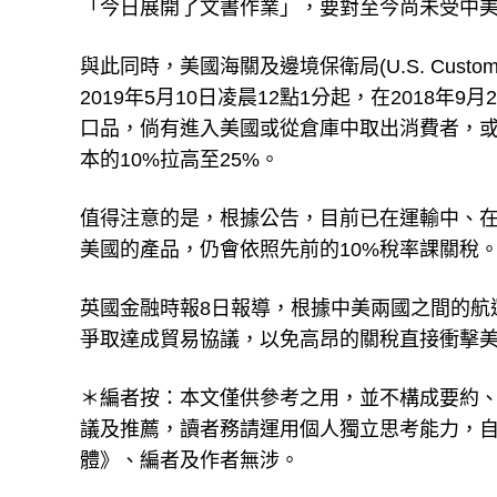
「今日展開了文書作業」，要對至今尚未受中美
與此同時，美國海關及邊境保衛局(U.S. Customs an
2019年5月10日凌晨12點1分起，在2018年9月21
口品，倘有進入美國或從倉庫中取出消費者，或
本的10%拉高至25%。
值得注意的是，根據公告，目前已在運輸中、在5
美國的產品，仍會依照先前的10%稅率課關稅
英國金融時報8日報導，根據中美兩國之間的航
爭取達成貿易協議，以免高昂的關稅直接衝擊美
＊編者按：本文僅供參考之用，並不構成要約
議及推薦，讀者務請運用個人獨立思考能力，
體》、編者及作者無涉。