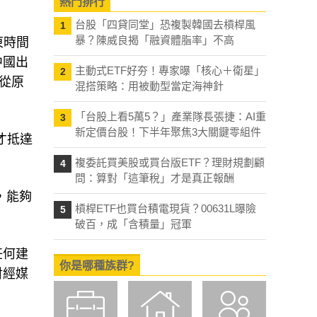
熱門排行
台股「四貸同堂」恐複製韓國去槓桿風
1
暴？陳威良揭「融資體脂率」不高
東時間
元中國出
主動式ETF好夯！專家曝「核心＋衛星」
2
從原
混搭策略：用被動型當定海神針
「台股上看5萬5？」產業隊長張捷：AI重
3
新定價台股！下半年聚焦3大關鍵零組件
才抵達
。
複委託買美股或買台版ETF？理財規劃顧
4
問：算對「這筆稅」才是真正報酬
，能夠
槓桿ETF也買台積電現貨？00631L曝險
5
破百，成「含積量」冠軍
任何建
你是哪種族群?
財經媒