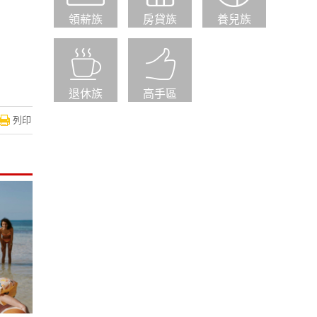
領薪族
房貸族
養兒族
退休族
高手區
列印