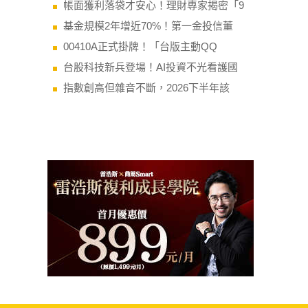
帳面獲利落袋才安心！理財專家揭密「9
基金規模2年增近70%！第一金投信董
00410A正式掛牌！「台版主動QQ
台股科技新兵登場！AI投資不光看護國
指數創高但雜音不斷，2026下半年該