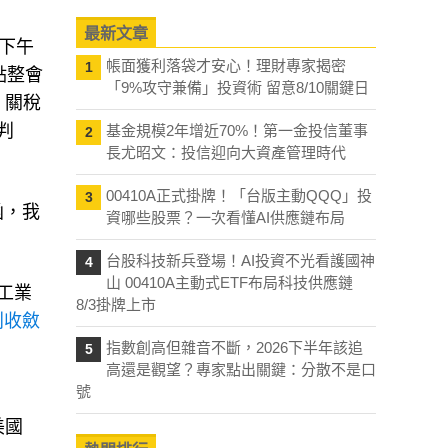
最新文章
日下午
帳面獲利落袋才安心！理財專家揭密
1
點整會
「9%攻守兼備」投資術 留意8/10關鍵日
，關稅
判
基金規模2年增近70%！第一金投信董事
2
長尤昭文：投信迎向大資產管理時代
00410A正式掛牌！「台版主動QQQ」投
3
函，我
資哪些股票？一次看懂AI供應鏈布局
。
台股科技新兵登場！AI投資不光看護國神
4
山 00410A主動式ETF布局科技供應鏈
瓊工業
8/3掛牌上市
別收斂
指數創高但雜音不斷，2026下半年該追
5
高還是觀望？專家點出關鍵：分散不是口
號
美國