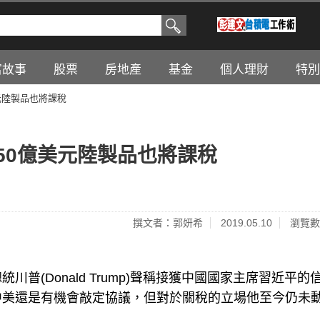
富故事
股票
房地產
基金
個人理財
特別
元陸製品也將課稅
50億美元陸製品也將課稅
撰文者：郭妍希
2019.05.10
瀏覽數
統川普(Donald Trump)聲稱接獲中國國家主席習近平的
中美還是有機會敲定協議，但對於關稅的立場他至今仍未