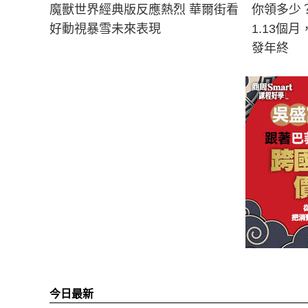
魔獸世界經典版反應熱烈 華爾街看
你領多少
好動視暴雪未來表現
1.13個
發年終
今日最新