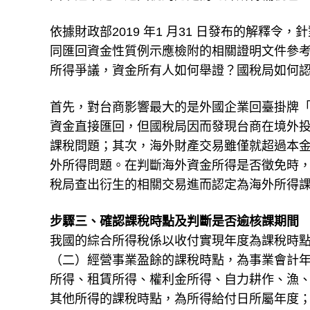
依據財政部2019 年1 月31 日發布的解釋
同匯回資金性質例示應檢附的相關證明文件參
所得爭議，資金所有人如何舉證？國稅局如何
首先，對台商影響最大的是外國企業回臺掛牌「
資金直接匯回，但國稅局因而發現台商在境外
課稅問題；其次，海外財產交易雖僅就超過本金
外所得問題。在判斷海外資金所得是否徵免時
稅局查出衍生的相關交易進而認定為海外所得
步驟三、確認課稅時點及判斷是否逾核課期間
我國的綜合所得稅係以收付實現年度為課稅時
（二）經營事業盈餘的課稅時點，為事業會計
所得、租賃所得、權利金所得、自力耕作、漁
其他所得的課稅時點，為所得給付日所屬年度