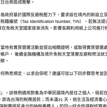
旅日台商造成衝擊。
群島政府基於國際反避稅壓力下，要求設在境內的新設立
x Identification Number, TIN），若無法
將在免稅天堂國家逐漸消失，影響長期利用紙上公司進行
在當地有實質營運活動並提出相關證明，或取得實質營運
帳戶， 後續金融機構及境外免稅天堂落實反避稅修法狀
觀察。
如何熟悉規定、以求自保呢？建議可從以下四步驟思考並
例」，該條例適用對象為中華民國境內居住之個人，倘若
，即為台灣的稅務居民；而未滿31 天，倘生活及經濟重
台灣稅務居民身分的納稅義務人，如同一綜合所得稅結算申