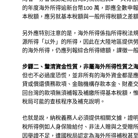
的年度海外所得逾新台幣100 萬，即應全數申
本稅額，應另就基本稅額與一般所得稅額之差
另外應特別注意的是，海外所得係指所得稅法
源所得「以外」的所得，因此在大陸地區提供
的海外所得，仍應列報綜合所得總額，課徵一
步驟二、釐清資金性質，非屬海外所得性質之
但也不必過度恐慌，並非所有的海外資金都是
貸或償還債務款項、金融機構存款本金、財產
回台灣的款項無須補報及補繳所得基本稅額，
稅局可能的查核程序及補充說明。
也就是說，納稅義務人必須提供相關文據，證
稅所得例如人身保險給付、非法人贈與之受贈
因舉證不足，遭國稅局認定為海外所得補稅甚