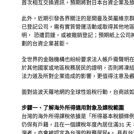
首次相互交換資訊，預期將對日本台資企業及
此外，近期引發各界關注的是開曼及英屬維京
已登記公司，需有實質營運活動或取得其他地區稅籍編號（Ta
明， 恐遭罰鍰，或被撤銷登記；預期紙上公司
劃的台資企業甚鉅。
全世界的金融機構也紛紛要求法人帳戶需聲明
於其他國家或地區稅務居民的證明，否則將凍結
法力道及所對企業造成的影響，更值得注意及
面對這波天羅地網的全球性追稅行動，台商該
步驟一、了解海外所得適用對象及課稅範圍
台灣的海外所得課稅依據是「所得基本稅額條
仍保有戶籍，且在一個課稅年度內居住滿31 天
灣者，亦會被認定為台灣的稅務居民
。 具有
6