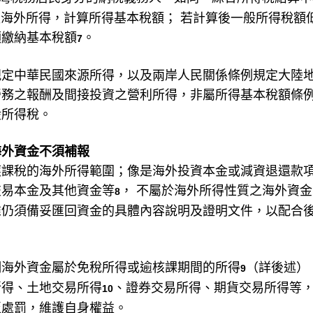
報海外所得，計算所得基本稅額； 若計算後一般所得稅額
額繳納基本稅額
。
7
規定中華民國來源所得，以及兩岸人民關係條例規定大陸
勞務之報酬及間接投資之營利所得，非屬所得基本稅額條
般所得稅。
海外資金不須補報
應課稅的海外所得範圍；像是海外投資本金或減資退還款
交易本金及其他資金等
， 不屬於海外所得性質之海外資
8
惟仍須備妥匯回資金的具體內容說明及證明文件，以配合
明海外資金屬於免稅所得或逾核課期間的所得
（詳後述）
9
所得、土地交易所得
、證券交易所得、期貨交易所得等
10
至處罰，維護自身權益。