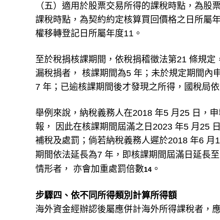
（五）適用於股票交易所得的課稅時點，為股
課稅時點，為契約約定核算買回價格之日所屬
權移轉登記日所屬年度11。
至於稅捐核課期間，依稅捐稽徵法第21 條規
漏稅捐者， 核課期間為5 年；未於規定期間
7 年；已逾核課期間後才發現之所得，國稅局
舉例來說，納稅義務人在2018 年5 月25 日
報， 因此在核課期間屆滿之日2023 年5 月2
補稅及處罰；倘若納稅義務人遲於2018 年6 月
期間依法延長為7 年，即核課期間屆滿日延長至202
情形者， 亦會加重處罰倍數
。
14
步驟四、依不同所得類別計算所得額
海外資金經辦認後屬應併計海外所得課稅者，