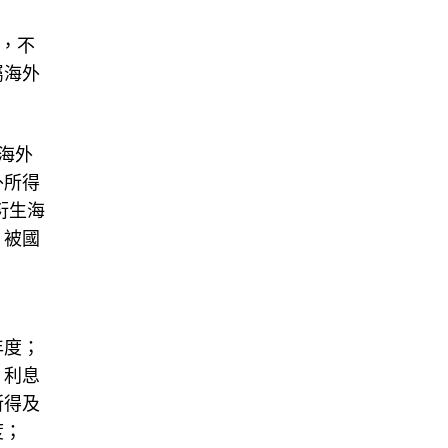
中，不
屬海外
海外
外所得
衍生海
，被國
年度；
、利息
所得及
度；