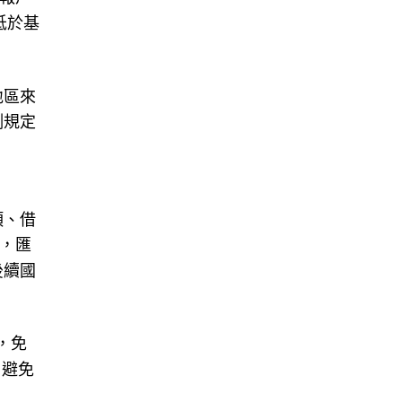
低於基
地區來
例規定
項、借
金，匯
後續國
，免
，避免