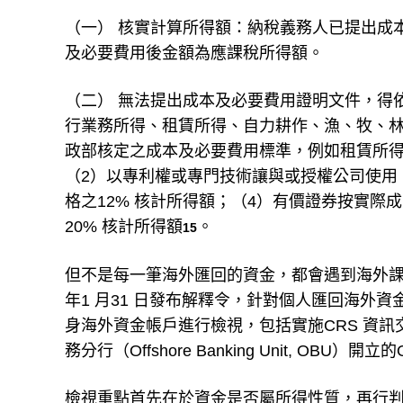
（一） 核實計算所得額：納稅義務人已提出成
及必要費用後金額為應課稅所得額。
（二） 無法提出成本及必要費用證明文件，得
行業務所得、租賃所得、自力耕作、漁、牧、
政部核定之成本及必要費用標準，例如租賃所得的
（2）以專利權或專門技術讓與或授權公司使用，
格之12% 核計所得額；（4）有價證券按實際
20% 核計所得額
。
15
但不是每一筆海外匯回的資金，都會遇到海外課
年1 月31 日發布解釋令，針對個人匯回海外
身海外資金帳戶進行檢視，包括實施CRS 資
務分行（Offshore Banking Unit, OBU）開
檢視重點首先在於資金是否屬所得性質，再行