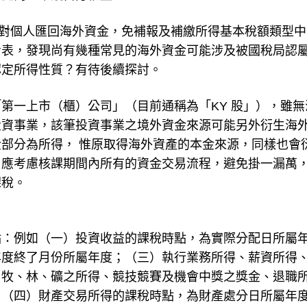
令，針對個人匯回海外資金，免補報及補繳所得基本稅額類型
考表，發現尚有幾種常見的海外資金可能涉及被國稅局認
認定所得性質？有待後續探討。
第一上市（櫃）公司」（目前通稱為「KY 股」），雖無
投資事業，該筆投資事業之境外資金來源可能另外衍生海
部分為所得， 惟原取得海外資產的本金來源，同樣也會
，應考慮核課期間內所有的資金交易流程，避免掛一漏萬
課稅。
點：例如（一）投資收益的課稅時點，為實際分配日所屬
年度終了月份所屬年度；（三）執行業務所得、薪資所得
、牧、林、礦之所得、競技競賽及機會中獎之獎金、退職
；（四）財產交易所得的課稅時點，為財產處分日所屬年