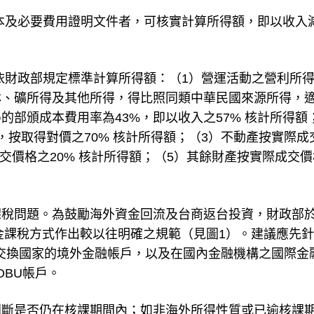
本及必要費用證明文件者，可核實計算所得額，即以收入
依財政部規定標準計算所得額：（1）營運活動之營利所
林、礦所得及其他所得，得比照同類中華民國來源所得，
部頒成本費用率為43%，即以收入之57% 核計所得額
按取得對價之70% 核計所得額；（3）不動產按實際成
成交價格之20% 核計所得額；（5）其餘財產按實際成交
稅問題。為鼓勵海外資金回流及台商返台投資，財政部於2
資金課稅方式作出較以往明確之規範（見圖1）。建議應先
訊交換國家的境外金融帳戶，以及在國內金融機構之國際金
立的OBU帳戶。
判斷是否仍在核課期間內；如非海外所得性質或已逾核課