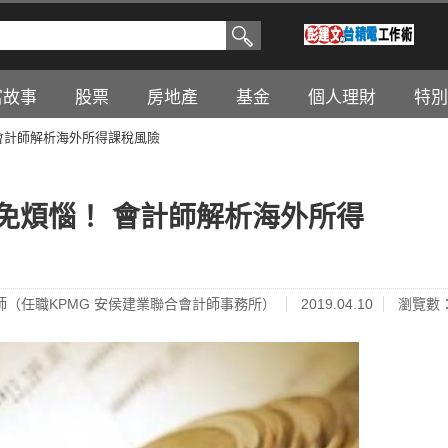
富故事
股票
房地產
基金
個人理財
特別
會計師解析海外所得課稅風險
免煩惱！ 會計師解析海外所得
師（任職KPMG 安侯建業聯合會計師事務所）
2019.04.10
瀏覽數：