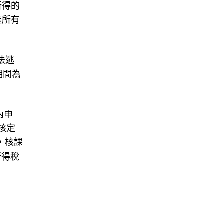
所得的
產所有
法逃
期間為
內申
得核定
，核課
所得稅