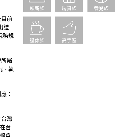
領薪族
房貸族
養兒族
及目前
提出證
稅務規
退休族
高手區
處所屬
況、執
因應：
在台灣
心在台
報戶