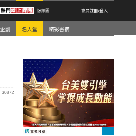
粉絲團
會員註冊
/
登入
企劃
名人堂
精彩書摘
30872