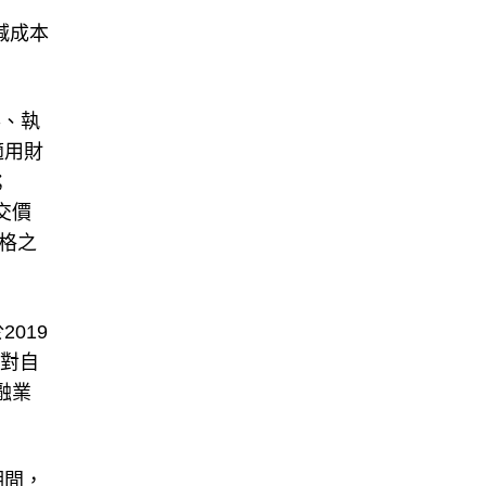
減成本
得、執
適用財
；
交價
價格之
019
針對自
融業
期間，