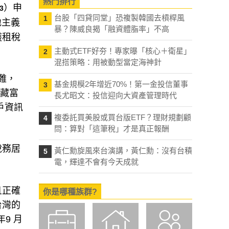
熱門排行
）申
3
台股「四貸同堂」恐複製韓國去槓桿風
1
地主義
暴？陳威良揭「融資體脂率」不高
護租稅
主動式ETF好夯！專家曝「核心＋衛星」
2
混搭策略：用被動型當定海神針
難，
基金規模2年增近70%！第一金投信董事
3
注藏富
長尤昭文：投信迎向大資產管理時代
戶資訊
複委託買美股或買台版ETF？理財規劃顧
4
問：算對「這筆稅」才是真正報酬
稅務居
黃仁勳旋風來台演講，黃仁勳：沒有台積
5
電，輝達不會有今天成就
且正確
你是哪種族群?
台灣的
9 月