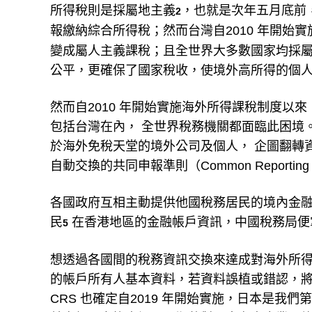
所得稅則是採屬地主義
，也就是次年五月底前
2
報繳納綜合所得稅；然而台灣自2010 年開始
變成屬人主義課稅；且全世界大多數國家均採
公平，更確保了國家稅收，使境外高所得的個
然而自2010 年開始實施海外所得課稅制度
包括台灣在內， 全世界稅務機關都面臨此困境。
於海外免稅天堂的境外公司及個人， 企圖翻轉
自動交換的共同申報準則（Common Reporting S
各國政府互相主動提供他國稅務居民的境內金
民
在香港地區的金融帳戶資訊，中國稅務局便
5
想透過各國間的稅務資訊交換來達成對海外所
的帳戶所有人基本資料，若資料誤植或錯認，
CRS 也確定自2019 年開始實施，日本是我們