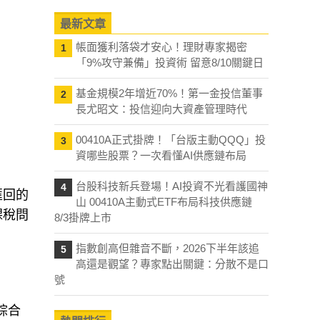
最新文章
帳面獲利落袋才安心！理財專家揭密
1
「9%攻守兼備」投資術 留意8/10關鍵日
基金規模2年增近70%！第一金投信董事
2
長尤昭文：投信迎向大資產管理時代
00410A正式掛牌！「台版主動QQQ」投
3
資哪些股票？一次看懂AI供應鏈布局
台股科技新兵登場！AI投資不光看護國神
4
匯回的
山 00410A主動式ETF布局科技供應鏈
課稅問
8/3掛牌上市
指數創高但雜音不斷，2026下半年該追
5
高還是觀望？專家點出關鍵：分散不是口
號
綜合