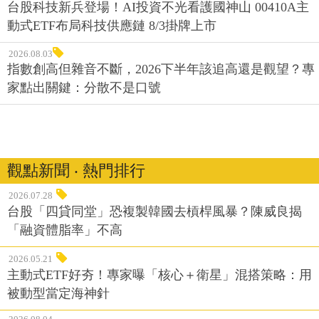
台股科技新兵登場！AI投資不光看護國神山 00410A主
動式ETF布局科技供應鏈 8/3掛牌上市
2026.08.03
指數創高但雜音不斷，2026下半年該追高還是觀望？專
家點出關鍵：分散不是口號
觀點新聞 ‧ 熱門排行
2026.07.28
台股「四貸同堂」恐複製韓國去槓桿風暴？陳威良揭
「融資體脂率」不高
2026.05.21
主動式ETF好夯！專家曝「核心＋衛星」混搭策略：用
被動型當定海神針