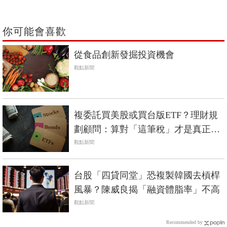
你可能會喜歡
從食品創新發掘投資機會
觀點新聞
複委託買美股或買台版ETF？理財規
劃顧問：算對「這筆稅」才是真正報
酬
觀點新聞
台股「四貸同堂」恐複製韓國去槓桿
風暴？陳威良揭「融資體脂率」不高
觀點新聞
Recommended by