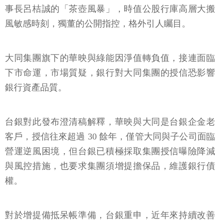
事長呂桔誠的「茶壺風暴」，時值公股行庫高層大搬
風敏感時刻，獨董的公開指控，格外引人矚目。
大同集團旗下的華映與綠能因淨值轉負值，接連面臨
下市命運，市場質疑，銀行對大同集團的授信恐影響
銀行資產品質。
台銀對此發布澄清稿解釋，華映與大同是台銀企金老
客戶，授信往來超過 30 餘年，僅管大同與子公司面臨
營運逆風困境，但台銀已積極採取集團授信曝險降減
與風控措施，也要求集團須增提擔保品，維護銀行債
權。
對於增提備抵呆帳準備，台銀重申，近年來持續改善