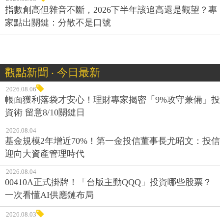
指數創高但雜音不斷，2026下半年該追高還是觀望？專
家點出關鍵：分散不是口號
觀點新聞 ‧ 今日最新
2026.08.06
帳面獲利落袋才安心！理財專家揭密「9%攻守兼備」投
資術 留意8/10關鍵日
2026.08.04
基金規模2年增近70%！第一金投信董事長尤昭文：投信
迎向大資產管理時代
2026.08.04
00410A正式掛牌！「台版主動QQQ」投資哪些股票？
一次看懂AI供應鏈布局
2026.08.03