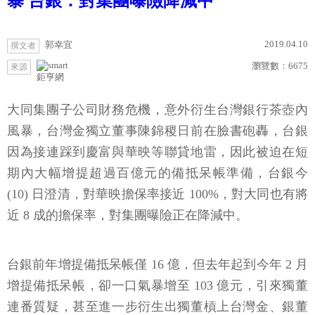
暴 台銀：對集團曝險降減中
2019.04.10
郭幸宜
撰文者
瀏覽數：
6675
來源
鉅亨網
大同集團子公司財務危機，意外衍生台灣銀行茶壺內
風暴，台灣金獨立董事陳錦稷日前在臉書砲轟，台銀
因為接連踩到慶富與華映等聯貸地雷，因此被迫在短
期內大幅增提超過百億元的備抵呆帳準備，台銀今
(10) 日澄清，對華映擔保率接近 100%，對大同也有將
近 8 成的擔保率，對集團曝險正在降減中。
台銀前年增提備抵呆帳僅 16 億，但去年起到今年 2 月
增提備抵呆帳，卻一口氣暴增至 103 億元，引來獨董
連番質疑，甚至進一步衍生出獨董槓上台灣金、銀董