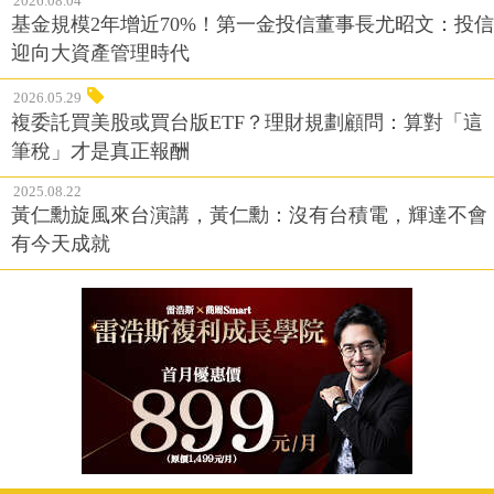
2026.08.04
基金規模2年增近70%！第一金投信董事長尤昭文：投信
迎向大資產管理時代
2026.05.29
複委託買美股或買台版ETF？理財規劃顧問：算對「這
筆稅」才是真正報酬
2025.08.22
黃仁勳旋風來台演講，黃仁勳：沒有台積電，輝達不會
有今天成就