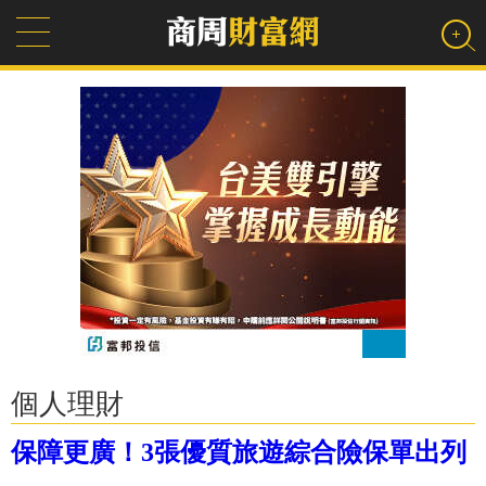
個人理財
保障更廣！3張優質旅遊綜合險保單出列