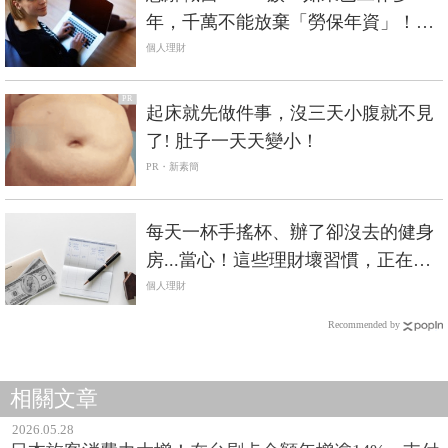
年，千萬不能放棄「勞保年資」！該
怎麼做最有利？
個人理財
PR
起床就先做件事，沒三天小腹就不見
了! 肚子一天天變小！
PR・新素簡
每天一杯手搖杯、辦了卻沒去的健身
房...當心！這些理財壞習慣，正在讓
你漏財
個人理財
Recommended by
相關文章
2026.05.28