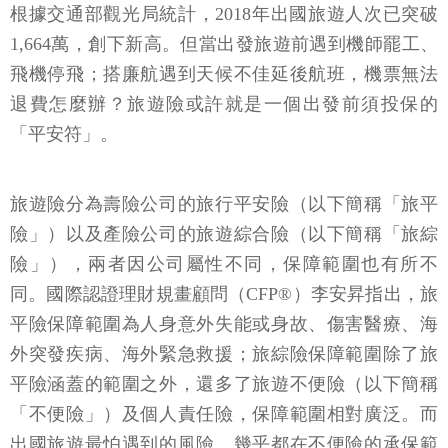
根據交通部觀光局統計，2018年出國旅遊人次已突破
1,664萬，創下新高。但當出發旅遊前遇到機師罷工、
飛機停飛；搭廉航遇到天候不佳延後航班，機票無法
退費怎麼辦？旅遊險或許就是一個出發前須投保的
「平安符」。
旅遊險分為壽險公司的旅行平安險（以下簡稱「旅平
險」）以及產險公司的旅遊綜合險（以下簡稱「旅綜
險」），兩者因公司屬性不同，保障範圍也有所不
同。國際認證理財規畫顧問（CFP®）李安昇指出，旅
平險保障範圍為人身意外失能或身故、傷害醫療、海
外突發疾病、海外緊急救援；旅綜險保障範圍除了旅
平險涵蓋的範圍之外，還多了旅遊不便險（以下簡稱
「不便險」）及個人責任險，保障範圍相對廣泛。而
出國旅遊最怕遇到的風險，幾乎都在不便險的承保範