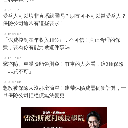
2023.11.21
受益人可以填非直系親屬嗎？朋友可不可以當受益人？
保險公司通常有這些要求！
2016.09.02
「保費控制在年收入10%」，不可信！真正合理的保
費，要看你有能力做這件事嗎
2015.12.02
竊盜險、車體險能免則免！有車的人必看，這3種保險
「非買不可」
2020.07.06
想改被保險人沒那麼簡單！連帶保險費需從新計算，一
旦保險公司拒絕便無法變更