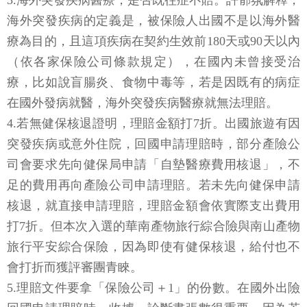
3.海外突發疾病醫療，是否既往症不賠。許郁氛解釋，
海外突發疾病的定義是，被保險人出國不是以海外醫
療為目的，且這項疾病在契約生效前180天或90天以內
（依各家保險公司條款規定），在國內未曾接受治
療，比如說盲腸炎、食物中毒等，若是因既有的病症
在國外發病就醫，海外突發疾病醫療就無法理賠。
4.若無健保核退證明，理賠金額打7折。出國旅遊有因
突發疾病或意外住院，回國申請理賠時，部分產險公
司會要求先向健保局申請「自墊醫療費用核退」，不
足的費用再向產險公司申請理賠。若未先向健保申請
核退，就直接申請理賠，理賠金額會依實際支出費用
打7折。但本次入選的華南產物旅行綜合險與南山產物
旅行平安綜合保險，因為即使有健保核退，給付也不
會打折而獲評審團青睞。
5.理賠文件要拿「保險公司＋1」的份數。在國外出險