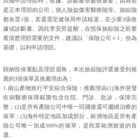
回國申請理賠時，收據、診斷書張數很重要，因為若
是正本理賠的公司，個人險如傷害醫療險等、旅綜險
都各需1張，若還需至健保局申請核退，至少要3張收
據或診斷書。因此李安昇提醒，在投保旅綜險之前要
看清楚理賠需要的文件，建議以「保險公司＋1」份為
基礎，以利申請理賠。
歸納投保重點及理賠眉角，本次旅綜險評選最受到推
薦的3張保單及推薦理由為：
1.南山產物旅行平安綜合保險：推薦理由(1)海外突發
疾病醫療保障範圍包含住院、門診、急診，保障完
整；(2)是所有產險公司中唯一回國後還可繼續治療的
保單；(3)海外特定地區加成部分，歐洲地區是所有產
險公司唯一加成300%的保單，是民眾歐洲旅遊的首
選。