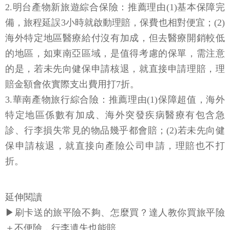
2.明台產物新旅遊綜合保險：推薦理由(1)基本保障完
備，旅程延誤3小時就啟動理賠，保費也相對便宜；(2)
海外特定地區醫療給付沒有加成，但去醫療開銷較低
的地區，如東南亞區域，是值得考慮的保單，需注意
的是，若未先向健保申請核退，就直接申請理賠，理
賠金額會依實際支出費用打7折。
3.華南產物旅行綜合險：推薦理由(1)保障超值，海外
特定地區係數有加成、海外突發疾病醫療有包含急
診、行李損失常見的物品幾乎都會賠；(2)若未先向健
保申請核退，就直接向產險公司申請，理賠也不打
折。
延伸閱讀
▶刷卡送的旅平險不夠、怎麼買？達人教你買旅平險
＋不便險，行李遺失也能賠