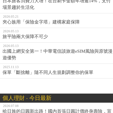
日本旅客消費力大增！在台刷卡金額年增逾14%，支付
場景趨於生活化
2026.05.21
夾心族用「保險金字塔」建構家庭保障
2026.05.13
旅平險兩大保障不可少
2026.05.13
出國上網安全第一！中華電信談旅遊eSIM風險與原號漫
遊優勢
2025.11.13
保單「斷捨離」隨不同人生規劃調整你的保單
個人理財 ‧ 今日最新
2026.07.08
哈日族的日圓新出路！國內首張日圓計價終身壽險，宣