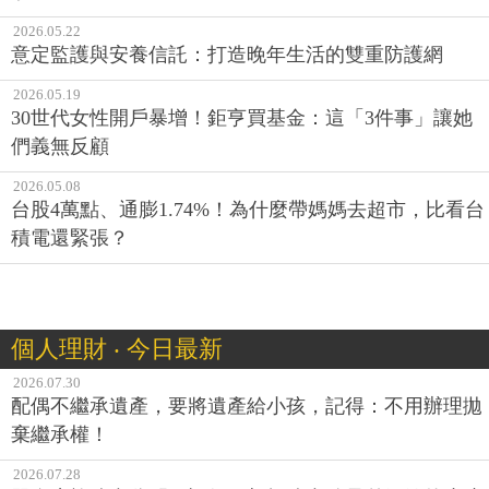
2026.05.22
意定監護與安養信託：打造晚年生活的雙重防護網
2026.05.19
30世代女性開戶暴增！鉅亨買基金：這「3件事」讓她
們義無反顧
2026.05.08
台股4萬點、通膨1.74%！為什麼帶媽媽去超市，比看台
積電還緊張？
個人理財 ‧ 今日最新
2026.07.30
配偶不繼承遺產，要將遺產給小孩，記得：不用辦理拋
棄繼承權！
2026.07.28