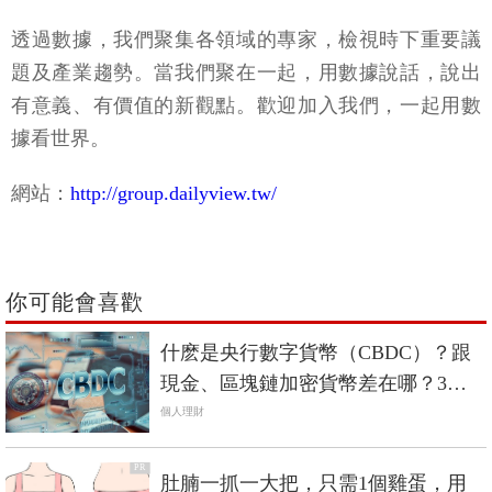
透過數據，我們聚集各領域的專家，檢視時下重要議
題及產業趨勢。當我們聚在一起，用數據說話，說出
有意義、有價值的新觀點。歡迎加入我們，一起用數
據看世界。
網站：
http://group.dailyview.tw/
你可能會喜歡
什麽是央行數字貨幣（CBDC）？跟
現金、區塊鏈加密貨幣差在哪？3分
鐘看懂CBDC是什麽
個人理財
PR
肚腩一抓一大把，只需1個雞蛋，用