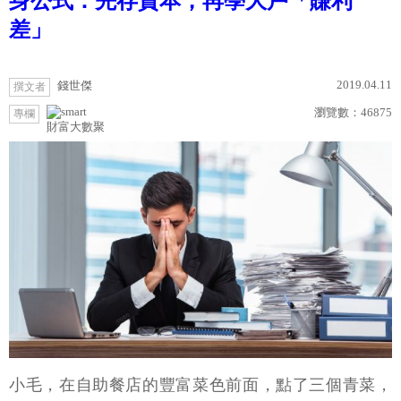
身公式：先存資本，再學大戶「賺利
差」
2019.04.11
錢世傑
撰文者
瀏覽數：
46875
專欄
財富大數聚
小毛，在自助餐店的豐富菜色前面，點了三個青菜，