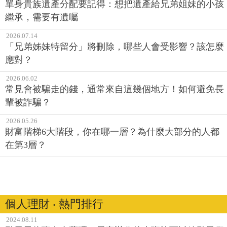
單身貴族遺產分配要記得：想把遺產給兄弟姐妹的小孩
繼承，需要有遺囑
2026.07.14
「兄弟姊妹特留分」將刪除，哪些人會受影響？該怎麼
應對？
2026.06.02
常見會被騙走的錢，通常來自這幾個地方！如何避免長
輩被詐騙？
2026.05.26
財富階梯6大階段，你在哪一層？為什麼大部分的人都
在第3層？
個人理財 ‧ 熱門排行
2024.08.11