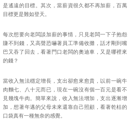
是遙遠的目標。其次，當薪資很久都不再加薪，百萬
目標更是難如登天。
每次想要向老闆談加薪的事情，只見老闆一下子抱怨
賺不到錢，又高聲恐嚇著員工準備收攤，話才剛到嘴
巴又吞了回去，看著門口老闆的奧迪車，又是哪裡來
的錢？
當收入無法穩定增長，支出卻愈來愈貴，以前一碗牛
肉麵七、八十元而已，現在一碗沒有個一百元是看不
見幾塊牛肉。簡單來說，收入無法增加，支出逐漸增
加，想著年邁的父母未來還靠自己照顧，看著乾枯的
口袋真有一種無奈的感覺。