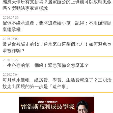
颱風天停班有支薪嗎？居家辦公的上班族可以放颱風假
嗎？勞動法專家這樣說
2026.07.30
配偶不繼承遺產，要將遺產給小孩，記得：不用辦理拋
棄繼承權！
2026.06.02
常見會被騙走的錢，通常來自這幾個地方！如何避免長
輩被詐騙？
2026.03.27
一生必存的第一桶錢！緊急預備金怎麼算？
2026.05.04
每月薪水進帳，繳房貸、學費、生活費就沒了？三明治
族走出困境的第一步是「這件事」