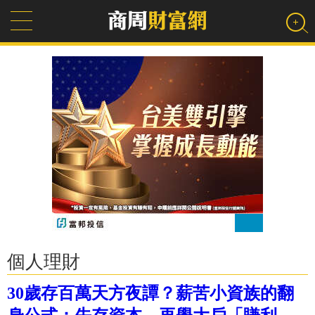
個人理財
30歲存百萬天方夜譚？薪苦小資族的翻