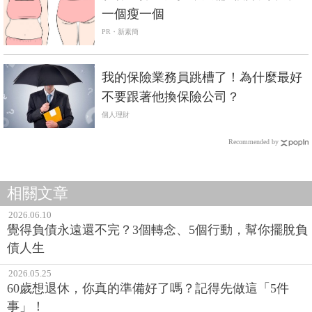
一個瘦一個
PR・新素簡
我的保險業務員跳槽了！為什麼最好
不要跟著他換保險公司？
個人理財
Recommended by
相關文章
2026.06.10
覺得負債永遠還不完？3個轉念、5個行動，幫你擺脫負
債人生
2026.05.25
60歲想退休，你真的準備好了嗎？記得先做這「5件
事」！