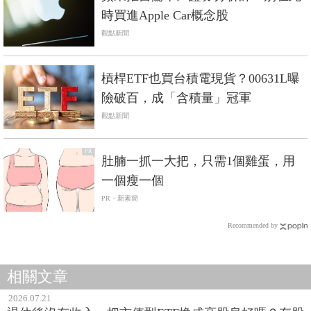
時買進Apple Car概念股
觀點新聞
槓桿ETF也買台積電現貨？00631L曝
險破百，成「含積量」冠軍
觀點新聞
PR
肚腩一抓一大把，只需1個雞蛋，用
一個瘦一個
PR・新素簡
Recommended by
相關文章
2026.07.21