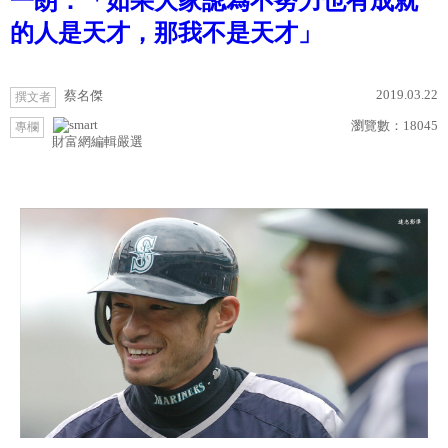
一朗：「如果大家認為不努力也有成就
的人是天才，那我不是天才」
2019.03.22
蔡名傑
撰文者
瀏覽數：
18045
專欄
財富網編輯嚴選