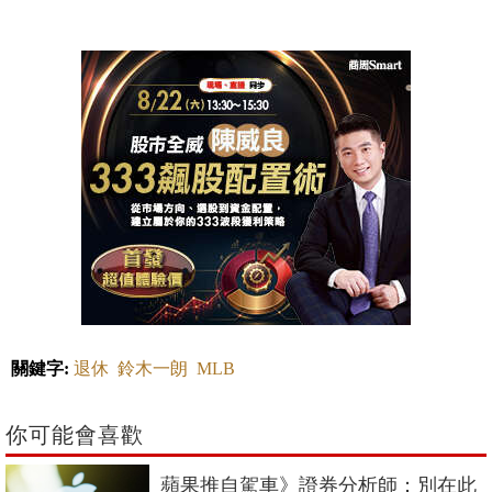
關鍵字:
退休
鈴木一朗
MLB
你可能會喜歡
蘋果推自駕車》證券分析師：別在此