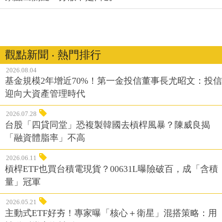
觀點新聞 ‧ 熱門排行
2026.08.04
基金規模2年增近70%！第一金投信董事長尤昭文：投信
迎向大資產管理時代
2026.07.28
台股「四貸同堂」恐複製韓國去槓桿風暴？陳威良揭
「融資體脂率」不高
2026.06.11
槓桿ETF也買台積電現貨？00631L曝險破百，成「含積
量」冠軍
2026.05.21
主動式ETF好夯！專家曝「核心＋衛星」混搭策略：用