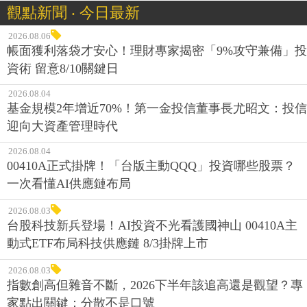
觀點新聞 ‧ 今日最新
2026.08.06
帳面獲利落袋才安心！理財專家揭密「9%攻守兼備」投
資術 留意8/10關鍵日
2026.08.04
基金規模2年增近70%！第一金投信董事長尤昭文：投信
迎向大資產管理時代
2026.08.04
00410A正式掛牌！「台版主動QQQ」投資哪些股票？
一次看懂AI供應鏈布局
2026.08.03
台股科技新兵登場！AI投資不光看護國神山 00410A主
動式ETF布局科技供應鏈 8/3掛牌上市
2026.08.03
指數創高但雜音不斷，2026下半年該追高還是觀望？專
家點出關鍵：分散不是口號