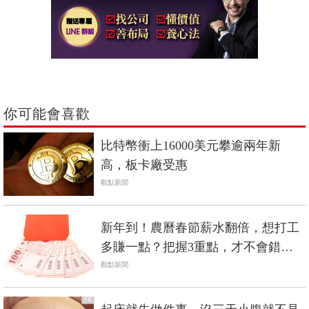
你可能會喜歡
比特幣衝上16000美元攀逾兩年新
高，板卡廠受惠
觀點新聞
新年到！農曆春節薪水翻倍，想打工
多賺一點？把握3重點，才不會錯失
自身權益！
觀點新聞
PR