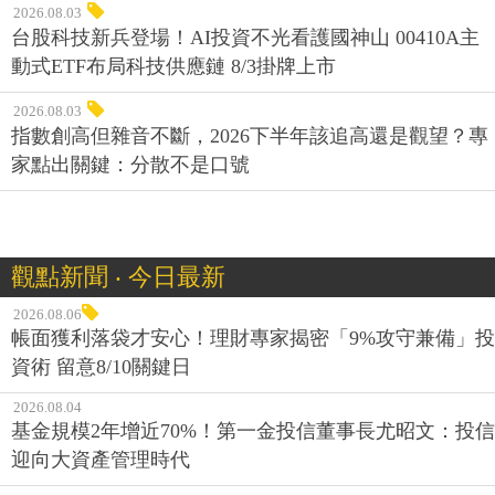
2026.08.03
台股科技新兵登場！AI投資不光看護國神山 00410A主
動式ETF布局科技供應鏈 8/3掛牌上市
2026.08.03
指數創高但雜音不斷，2026下半年該追高還是觀望？專
家點出關鍵：分散不是口號
觀點新聞 ‧ 今日最新
2026.08.06
帳面獲利落袋才安心！理財專家揭密「9%攻守兼備」投
資術 留意8/10關鍵日
2026.08.04
基金規模2年增近70%！第一金投信董事長尤昭文：投信
迎向大資產管理時代