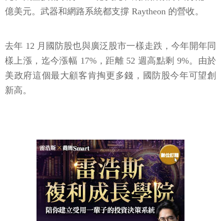
億美元。武器和網路系統都支撐 Raytheon 的營收。
去年 12 月國防股也與廣泛股市一樣走跌，今年開年同
樣上漲，迄今漲幅 17%，距離 52 週高點剩 9%。由於
美政府這個最大顧客肯掏更多錢，國防股今年可望創
新高。