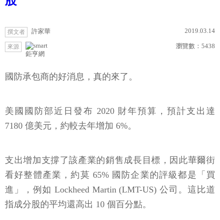
股
2019.03.14
許家華
撰文者
瀏覽數：
5438
來源
鉅亨網
國防承包商的好消息，真的來了。
美國國防部近日發布 2020 財年預算，預計支出達
7180 億美元，約較去年增加 6%。
支出增加支撐了該產業的銷售成長目標，因此華爾街
看好整體產業，約莫 65% 國防企業的評級都是「買
進」，例如 Lockheed Martin (LMT-US) 公司。這比道
指成分股的平均還高出 10 個百分點。