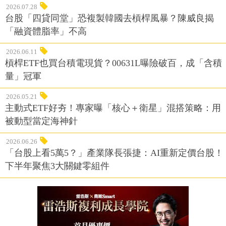
2026.07.28
台股「四貸同堂」恐複製韓國去槓桿風暴？陳威良揭
「融資體脂率」不高
2026.06.11
槓桿ETF也買台積電現貨？00631L曝險破百，成「含積
量」冠軍
2026.05.21
主動式ETF好夯！專家曝「核心＋衛星」混搭策略：用
被動型當定海神針
2026.06.26
「台股上看5萬5？」產業隊長張捷：AI重新定價台股！
下半年聚焦3大關鍵零組件