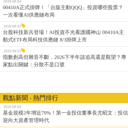
2026.08.04
00410A正式掛牌！「台版主動QQQ」投資哪些股票？
一次看懂AI供應鏈布局
2026.08.03
台股科技新兵登場！AI投資不光看護國神山 00410A主
動式ETF布局科技供應鏈 8/3掛牌上市
2026.08.03
指數創高但雜音不斷，2026下半年該追高還是觀望？專
家點出關鍵：分散不是口號
觀點新聞 ‧ 熱門排行
2026.08.04
基金規模2年增近70%！第一金投信董事長尤昭文：投信
迎向大資產管理時代