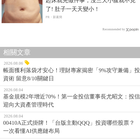
起床就先做件事，沒三天小腹就不見
了! 肚子一天天變小！
PR・新素簡
Recommended by
相關文章
2026.08.06
帳面獲利落袋才安心！理財專家揭密「9%攻守兼備」投
資術 留意8/10關鍵日
2026.08.04
基金規模2年增近70%！第一金投信董事長尤昭文：投信
迎向大資產管理時代
2026.08.04
00410A正式掛牌！「台版主動QQQ」投資哪些股票？
一次看懂AI供應鏈布局