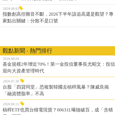
2026.08.03
指數創高但雜音不斷，2026下半年該追高還是觀望？專
家點出關鍵：分散不是口號
觀點新聞 ‧ 熱門排行
2026.08.04
基金規模2年增近70%！第一金投信董事長尤昭文：投信
迎向大資產管理時代
2026.07.28
台股「四貸同堂」恐複製韓國去槓桿風暴？陳威良揭
「融資體脂率」不高
2026.06.11
槓桿ETF也買台積電現貨？00631L曝險破百，成「含積