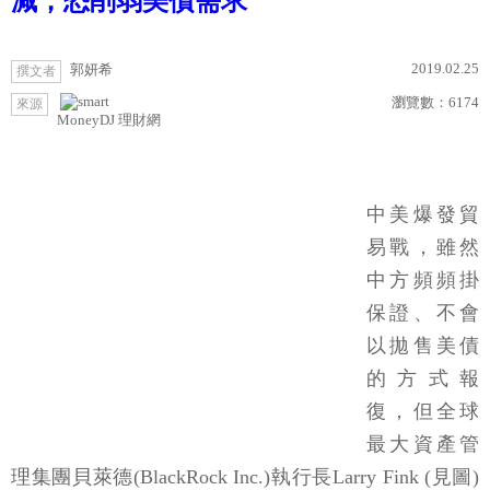
減，恐削弱美債需求
2019.02.25
郭妍希
撰文者
瀏覽數：
6174
來源
MoneyDJ 理財網
中美爆發貿
易戰，雖然
中方頻頻掛
保證、不會
以拋售美債
的方式報
復，但全球
最大資產管
理集團貝萊德(BlackRock Inc.)執行長Larry Fink (見圖)