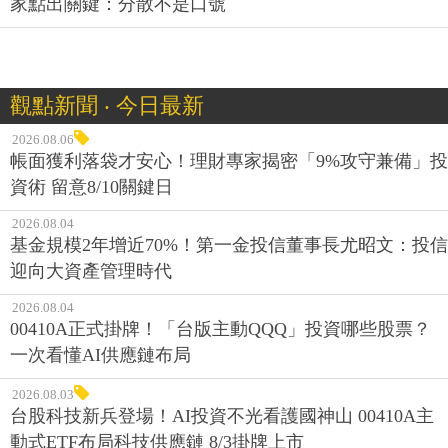
家點出關鍵：分散不是口號
觀點新聞 ‧ 今日最新
2026.08.06
帳面獲利落袋才安心！理財專家揭密「9%攻守兼備」投
資術 留意8/10關鍵日
2026.08.04
基金規模2年增近70%！第一金投信董事長尤昭文：投信
迎向大資產管理時代
2026.08.04
00410A正式掛牌！「台版主動QQQ」投資哪些股票？
一次看懂AI供應鏈布局
2026.08.03
台股科技新兵登場！AI投資不光看護國神山 00410A主
動式ETF布局科技供應鏈 8/3掛牌上市