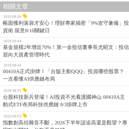
相關文章
2026.08.06
帳面獲利落袋才安心！理財專家揭密「9%攻守兼備」投
資術 留意8/10關鍵日
2026.08.04
基金規模2年增近70%！第一金投信董事長尤昭文：投信
迎向大資產管理時代
2026.08.04
00410A正式掛牌！「台版主動QQQ」投資哪些股票？
一次看懂AI供應鏈布局
2026.08.03
台股科技新兵登場！AI投資不光看護國神山 00410A主
動式ETF布局科技供應鏈 8/3掛牌上市
2026.08.03
指數創高但雜音不斷，2026下半年該追高還是觀望？專