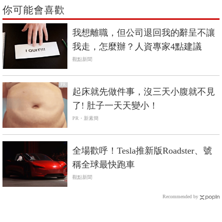
你可能會喜歡
我想離職，但公司退回我的辭呈不讓
我走，怎麼辦？人資專家4點建議
觀點新聞
PR
起床就先做件事，沒三天小腹就不見
了! 肚子一天天變小！
PR・新素簡
全場歡呼！Tesla推新版Roadster、號
稱全球最快跑車
觀點新聞
Recommended by