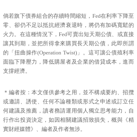
倘若旗下債券組合的存續時間縮短，Fed在利率下降至
零、卻仍不足以抵抗經濟衰退時，將仍有加碼寬鬆的
火力。在這種情況下，Fed可賣出短天期公債、或直接
讓其到期，並把所得拿來購買長天期公債，此即所謂
的「扭曲操作(Operation Twist)」。這可讓公債殖利率
面臨下降壓力，降低購屋者及企業的借貸成本，進而
支撐經濟。
＊編者按：本文僅供參考之用，並不構成要約、招攬
或邀請、誘使、任何不論種類或形式之申述或訂立任
何建議及推薦，讀者務請運用個人獨立思考能力，自
行作出投資決定，如因相關建議招致損失，概與《精
實財經媒體》、編者及作者無涉。