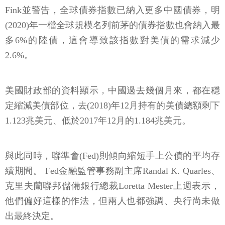
Fink並警告，全球債券指數已納入更多中國債券，明
(2020)年一檔全球規模名列前茅的債券指數也會納入最
多6%的陸債，這會導致該指數對美債的需求減少
2.6%。
美國財政部的資料顯示，中國過去幾個月來，都在穩
定縮減美債部位，去(2018)年12月持有的美債總額剩下
1.123兆美元、低於2017年12月的1.184兆美元。
與此同時，聯準會(Fed)則傾向縮短手上公債的平均存
續期間。 Fed金融監管事務副主席Randal K. Quarles、
克里夫蘭聯邦儲備銀行總裁Loretta Mester上週表示，
他們偏好這樣的作法，但兩人也都強調、央行尚未做
出最終決定。