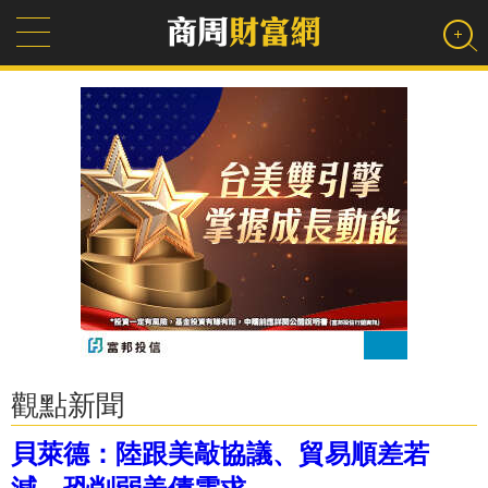
觀點新聞
貝萊德：陸跟美敲協議、貿易順差若