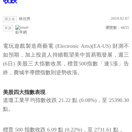
收跌
2019.02.07
林信男
撰文者
瀏覽數：
6855
來源
鉅亨網
電玩遊戲製造商藝電 (Electronic Arts)(EA-US) 財測不
如預期，加上投資人持續觀望美中貿易戰發展，週三
(6日) 美股三大指數收黑，標普500指數「連5漲」告
終，費城半導體指數則逆勢收漲。
美股四大指數表現
道瓊工業平均指數收跌 21.22 點 (0.08%)，至 25390.30
點。
標普 500 指數收跌 6.09 點 (0.22%)，至 2731.61 點，