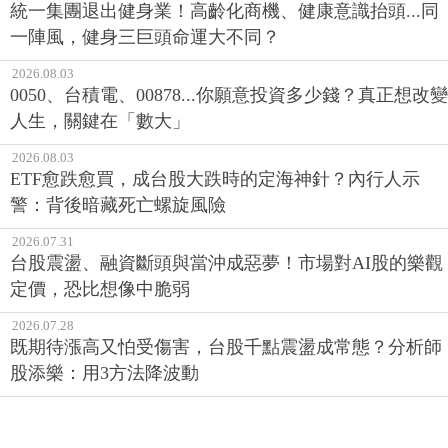
統一集團退出健身業！高齡化商機、健康意識抬頭...同
一陣風，健身三巨頭命運大不同？
2026.08.03
0050、台積電、00878...你願意投資多少錢？真正想改變
人生，關鍵在「數大」
2026.08.03
ETF愈跌愈買，成台股大跌時的定海神針？內行人示
警：背後暗藏死亡螺旋風險
2026.07.31
台股震盪、融資斷頭與當沖成惡夢！市場對AI股的樂觀
定價，恐比想像中脆弱
2026.07.28
既期待漲高又怕受傷害，台股千點震盪成常態？分析師
股添樂：用3方法降波動