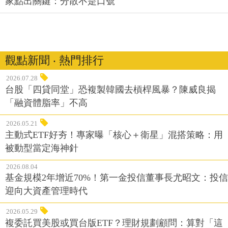
家點出關鍵：分散不是口號
觀點新聞 ‧ 熱門排行
2026.07.28
台股「四貸同堂」恐複製韓國去槓桿風暴？陳威良揭
「融資體脂率」不高
2026.05.21
主動式ETF好夯！專家曝「核心＋衛星」混搭策略：用
被動型當定海神針
2026.08.04
基金規模2年增近70%！第一金投信董事長尤昭文：投信
迎向大資產管理時代
2026.05.29
複委託買美股或買台版ETF？理財規劃顧問：算對「這