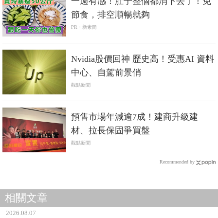
一週有感！肚子整個都消下去了！免
節食，排空順暢就夠
PR・新素簡
Nvidia股價回神 歷史高！受惠AI 資料
中心、自駕前景俏
觀點新聞
預售市場年減逾7成！建商升級建
材、拉長保固爭買盤
觀點新聞
Recommended by
相關文章
2026.08.07