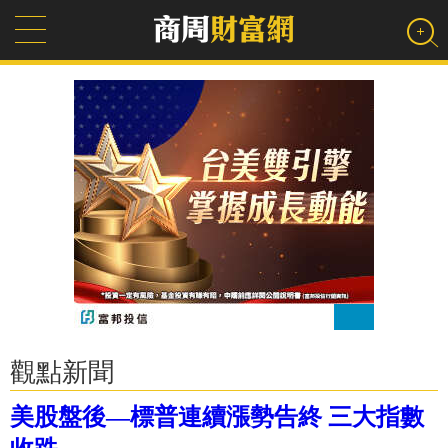
觀點新聞
美股盤後—標普連續漲勢告終 三大指數