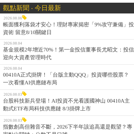
觀點新聞 ‧ 今日最新
2026.08.06
帳面獲利落袋才安心！理財專家揭密「9%攻守兼備」投
資術 留意8/10關鍵日
2026.08.04
基金規模2年增近70%！第一金投信董事長尤昭文：投信
迎向大資產管理時代
2026.08.04
00410A正式掛牌！「台版主動QQQ」投資哪些股票？
一次看懂AI供應鏈布局
2026.08.03
台股科技新兵登場！AI投資不光看護國神山 00410A主
動式ETF布局科技供應鏈 8/3掛牌上市
2026.08.03
指數創高但雜音不斷，2026下半年該追高還是觀望？專