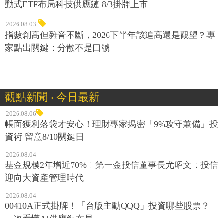
動式ETF布局科技供應鏈 8/3掛牌上市
2026.08.03
指數創高但雜音不斷，2026下半年該追高還是觀望？專
家點出關鍵：分散不是口號
觀點新聞 ‧ 今日最新
2026.08.06
帳面獲利落袋才安心！理財專家揭密「9%攻守兼備」投
資術 留意8/10關鍵日
2026.08.04
基金規模2年增近70%！第一金投信董事長尤昭文：投信
迎向大資產管理時代
2026.08.04
00410A正式掛牌！「台版主動QQQ」投資哪些股票？