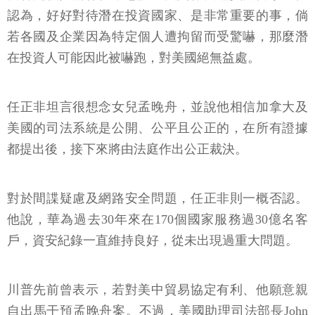
認為，好好對待潛在投資國家、是非常重要的事，倘
若各國及企業因為特定個人遭拘留而受驚嚇，那麼潛
在投資人可能因此被嚇跑，對美國絕無益處。
任正非坦言很想念女兒孟晚舟，並說他相信加拿大及
美國的司法系統是公開、公平且公正的，在所有證據
都提出後，接下來將由法庭作出公正裁決。
對於間諜疑慮及網路安全問題，任正非則一概否認。
他說，華為過去30年來在170個國家服務過30億名客
戶，資安紀錄一直維持良好，從未出現過重大問題。
川普先前曾表示，若對美中貿易協定有利、他願意親
自出馬干預孟晚舟案。不過，美國助理司法部長John