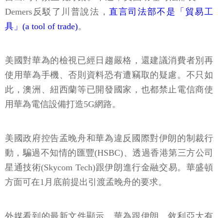
Demers反駁了川普說法，
直言司法部不是「貿易工
具」(a tool of trade)
。
美國對華為的檢視已經日趨嚴格，還建議消費者別再
使用華為手機、否則資料恐有遭竊取的疑慮。不只如
此，澳洲、紐西蘭等已開發國家，也都禁止電信商使
用華為電信設備打造5G網路。
美國政府控告孟晚舟和華為違反國際對伊朗的制裁行
動，騙過不知情的匯豐(HSBC)、透過香港第三方公司
星通技術(Skycom Tech)跟伊朗進行金融交易。華盛頓
方面可在1月底前提出引渡孟晚舟的要求。
外媒看到的最新文件顯示，華為跟伊朗、敘利亞大有