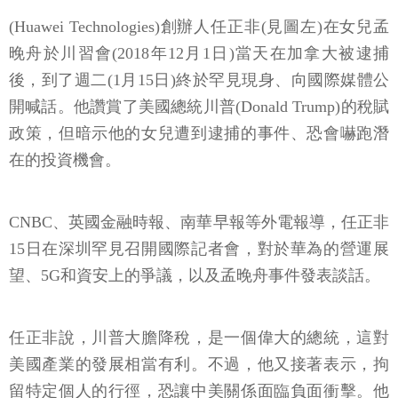
(Huawei Technologies)創辦人任正非(見圖左)在女兒孟
晚舟於川習會(2018年12月1日)當天在加拿大被逮捕
後，到了週二(1月15日)終於罕見現身、向國際媒體公
開喊話。他讚賞了美國總統川普(Donald Trump)的稅賦
政策，但暗示他的女兒遭到逮捕的事件、恐會嚇跑潛
在的投資機會。
CNBC、英國金融時報、南華早報等外電報導，任正非
15日在深圳罕見召開國際記者會，對於華為的營運展
望、5G和資安上的爭議，以及孟晚舟事件發表談話。
任正非說，川普大膽降稅，是一個偉大的總統，這對
美國產業的發展相當有利。不過，他又接著表示，拘
留特定個人的行徑，恐讓中美關係面臨負面衝擊。他