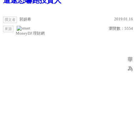
遭逮恐嚇跑投資人
2019.01.16
郭妍希
撰文者
瀏覽數：
5554
來源
MoneyDJ 理財網
華
為