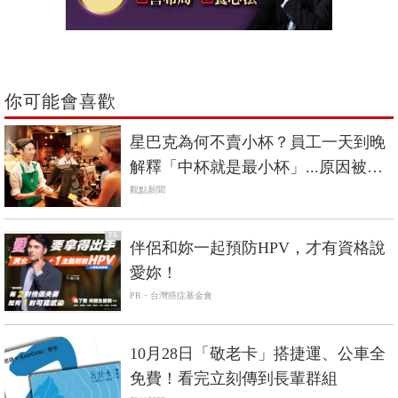
你可能會喜歡
星巴克為何不賣小杯？員工一天到晚
解釋「中杯就是最小杯」...原因被罵
翻
觀點新聞
PR
伴侶和妳一起預防HPV，才有資格說
愛妳！
PR・台灣癌症基金會
10月28日「敬老卡」搭捷運、公車全
免費！看完立刻傳到長輩群組