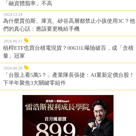
「融資體脂率」不高
2024.12.24
為什麼賈伯斯、庫克、矽谷高層都禁止小孩使用3C？他
們的真心話：應該要更晚給手機
2026.06.11
槓桿ETF也買台積電現貨？00631L曝險破百，成「含積
量」冠軍
2026.06.26
「台股上看5萬5？」產業隊長張捷：AI重新定價台股！
下半年聚焦3大關鍵零組件