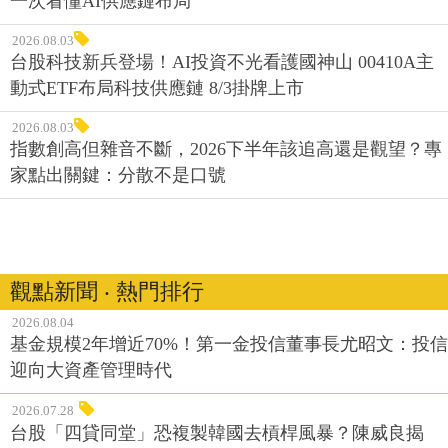
一次看懂AI供應鏈布局
2026.08.03
台股科技新兵登場！AI投資不光看護國神山 00410A主
動式ETF布局科技供應鏈 8/3掛牌上市
2026.08.03
指數創高但雜音不斷，2026下半年該追高還是觀望？專
家點出關鍵：分散不是口號
觀點新聞 ‧ 熱門排行
2026.08.04
基金規模2年增近70%！第一金投信董事長尤昭文：投信
迎向大資產管理時代
2026.07.28
台股「四貸同堂」恐複製韓國去槓桿風暴？陳威良揭