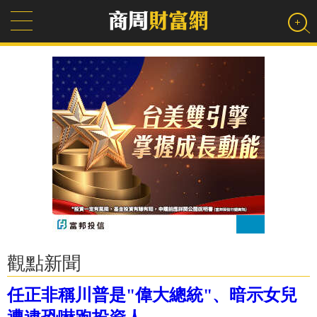
觀點新聞
任正非稱川普是"偉大總統"、暗示女兒