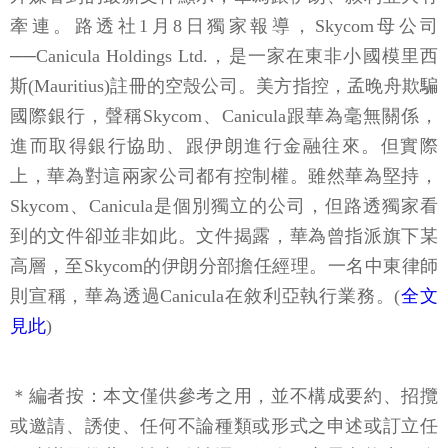
牽連。路透社1月8日獨家報導，Skycom母公司
──Canicula Holdings Ltd.，是一家在東非小國模里西
斯(Mauritius)註冊的空殼公司。美方指控，孟晚舟欺騙
國際銀行，聲稱Skycom、Canicula跟華為毫無關係，
進而取得銀行協助、跟伊朗進行金融往來。但實際
上，華為對這兩家公司都有控制權。雖然華為堅持，
Skycom、Canicula是個別獨立的公司，但路透獨家看
到的文件卻並非如此。文件揭露，華為曾指派旗下某
高層，至Skycom的伊朗分部擔任經理。一名中東律師
則宣稱，華為透過Canicula在敘利亞執行業務。(
全文
見此
)
＊編者按：本文僅供參考之用，並不構成要約、招攬
或邀請、誘使、任何不論種類或形式之申述或訂立任