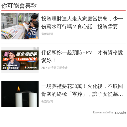
你可能會喜歡
投資理財達人走入家庭當奶爸，少一
份薪水可行嗎？真心話：投資需要配
置，家庭也是
觀點新聞
PR
伴侶和妳一起預防HPV，才有資格說
愛妳！
PR・台灣癌症基金會
一場葬禮要花30萬！火化後，不取回
骨灰的終極「零葬」，讓子女從墓地
的重擔解放
觀點新聞
Recommended by