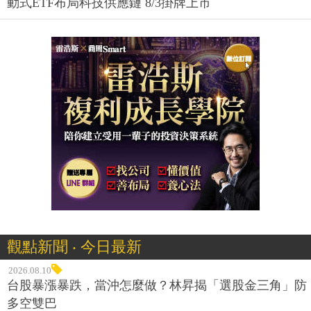
動式ETF布局科技供應鏈 8/3掛牌上市
觀點新聞 ‧ 今日最新
2026.08.10
台股暴漲暴跌，當沖怎麼做？林昇揭「選股金三角」防
多空雙巴