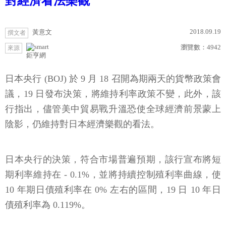
對經濟看法樂觀
2018.09.19
黃意文
撰文者
瀏覽數：
4942
來源
鉅亨網
日本央行 (BOJ) 於 9 月 18 召開為期兩天的貨幣政策會
議，19 日發布決策，將維持利率政策不變，此外，該
行指出，儘管美中貿易戰升溫恐使全球經濟前景蒙上
陰影，仍維持對日本經濟樂觀的看法。
日本央行的決策，符合市場普遍預期，該行宣布將短
期利率維持在 - 0.1%，並將持續控制殖利率曲線，使
10 年期日債殖利率在 0% 左右的區間，19 日 10 年日
債殖利率為 0.119%。