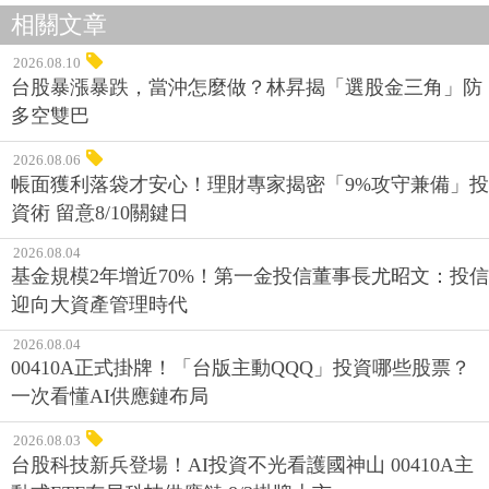
相關文章
2026.08.10
台股暴漲暴跌，當沖怎麼做？林昇揭「選股金三角」防
多空雙巴
2026.08.06
帳面獲利落袋才安心！理財專家揭密「9%攻守兼備」投
資術 留意8/10關鍵日
2026.08.04
基金規模2年增近70%！第一金投信董事長尤昭文：投信
迎向大資產管理時代
2026.08.04
00410A正式掛牌！「台版主動QQQ」投資哪些股票？
一次看懂AI供應鏈布局
2026.08.03
台股科技新兵登場！AI投資不光看護國神山 00410A主