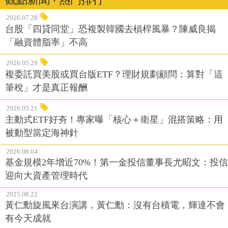
2026.07.28
台股「四貸同堂」恐複製韓國去槓桿風暴？陳威良揭
「融資體脂率」不高
2026.05.29
複委託買美股或買台版ETF？理財規劃顧問：算對「這
筆稅」才是真正報酬
2026.05.21
主動式ETF好夯！專家曝「核心＋衛星」混搭策略：用
被動型當定海神針
2026.08.04
基金規模2年增近70%！第一金投信董事長尤昭文：投信
迎向大資產管理時代
2025.08.22
黃仁勳旋風來台演講，黃仁勳：沒有台積電，輝達不會
有今天成就