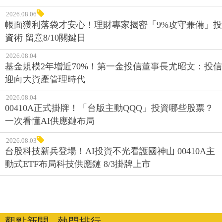
2026.08.06
帳面獲利落袋才安心！理財專家揭密「9%攻守兼備」投
資術 留意8/10關鍵日
2026.08.04
基金規模2年增近70%！第一金投信董事長尤昭文：投信
迎向大資產管理時代
2026.08.04
00410A正式掛牌！「台版主動QQQ」投資哪些股票？
一次看懂AI供應鏈布局
2026.08.03
台股科技新兵登場！AI投資不光看護國神山 00410A主
動式ETF布局科技供應鏈 8/3掛牌上市
觀點新聞 ‧ 熱門排行