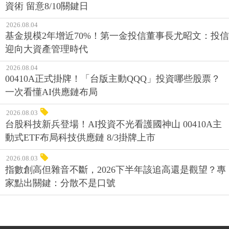
資術 留意8/10關鍵日
2026.08.04
基金規模2年增近70%！第一金投信董事長尤昭文：投信
迎向大資產管理時代
2026.08.04
00410A正式掛牌！「台版主動QQQ」投資哪些股票？
一次看懂AI供應鏈布局
2026.08.03
台股科技新兵登場！AI投資不光看護國神山 00410A主
動式ETF布局科技供應鏈 8/3掛牌上市
2026.08.03
指數創高但雜音不斷，2026下半年該追高還是觀望？專
家點出關鍵：分散不是口號