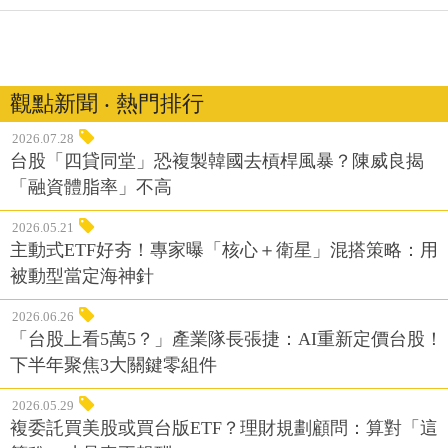
觀點新聞 ‧ 熱門排行
2026.07.28
台股「四貸同堂」恐複製韓國去槓桿風暴？陳威良揭
「融資體脂率」不高
2026.05.21
主動式ETF好夯！專家曝「核心＋衛星」混搭策略：用
被動型當定海神針
2026.06.26
「台股上看5萬5？」產業隊長張捷：AI重新定價台股！
下半年聚焦3大關鍵零組件
2026.05.29
複委託買美股或買台版ETF？理財規劃顧問：算對「這