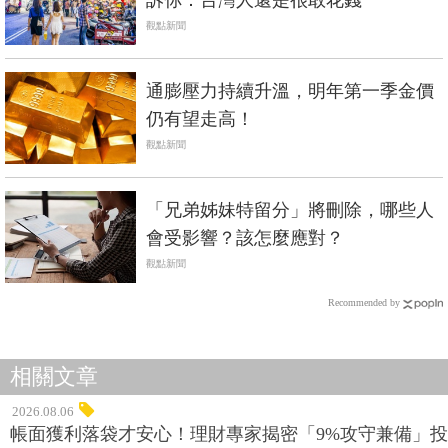
訴你：台灣人還是很敢花錢
觀點新聞
通膨壓力持續升溫，明年第一季金價
仍有望走高！
觀點新聞
「兄弟姊妹特留分」將刪除，哪些人
會受影響？該怎麼應對？
觀點新聞
Recommended by
相關文章
2026.08.06
帳面獲利落袋才安心！理財專家揭密「9%攻守兼備」投