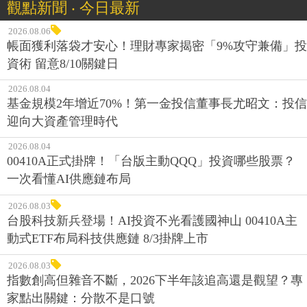
觀點新聞 ‧ 今日最新
2026.08.06
帳面獲利落袋才安心！理財專家揭密「9%攻守兼備」投
資術 留意8/10關鍵日
2026.08.04
基金規模2年增近70%！第一金投信董事長尤昭文：投信
迎向大資產管理時代
2026.08.04
00410A正式掛牌！「台版主動QQQ」投資哪些股票？
一次看懂AI供應鏈布局
2026.08.03
台股科技新兵登場！AI投資不光看護國神山 00410A主
動式ETF布局科技供應鏈 8/3掛牌上市
2026.08.03
指數創高但雜音不斷，2026下半年該追高還是觀望？專
家點出關鍵：分散不是口號