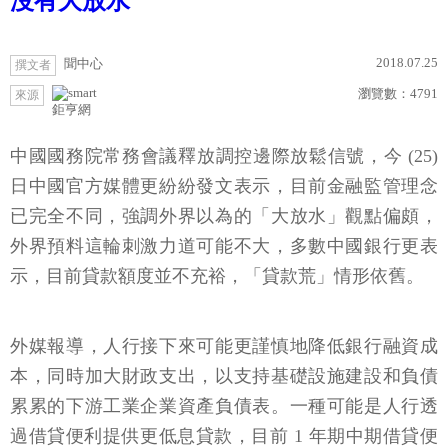
沒有大放水
2018.07.25
聞中心
撰文者
瀏覽數：
4791
來源
鉅亨網
中國國務院常務會議釋放調控邊際放鬆信號，今 (25)
日中國官方媒體更紛紛發文表示，目前金融監管理念
已完全不同，強調外界以為的「大放水」觀點偏頗，
外界預料這輪刺激力道可能不大，多數中國銀行更表
示，目前貸款額度並不充裕，「貸款荒」情形依舊。
外媒報導，人行接下來可能更謹慎地降低銀行融資成
本，同時加大財政支出，以支持基礎設施建設和負債
累累的下游工業企業資產負債表。一種可能是人行透
過借貸便利提供更低息貸款，目前 1 年期中期借貸便