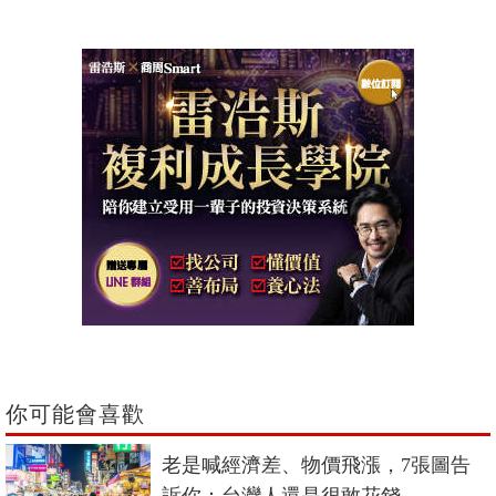
你可能會喜歡
老是喊經濟差、物價飛漲，7張圖告