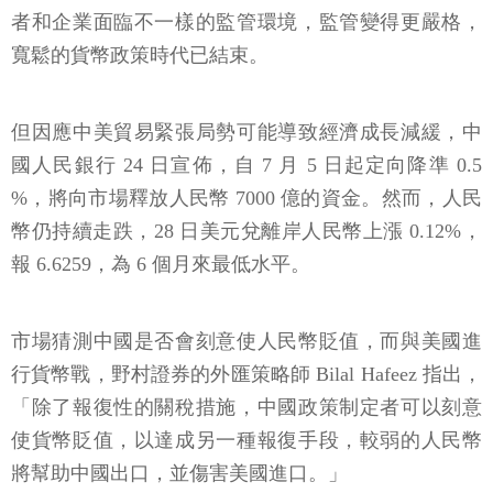
者和企業面臨不一樣的監管環境，監管變得更嚴格，
寬鬆的貨幣政策時代已結束。
但因應中美貿易緊張局勢可能導致經濟成長減緩，中
國人民銀行 24 日宣佈，自 7 月 5 日起定向降準 0.5
%，將向市場釋放人民幣 7000 億的資金。然而，人民
幣仍持續走跌，28 日美元兌離岸人民幣上漲 0.12%，
報 6.6259，為 6 個月來最低水平。
市場猜測中國是否會刻意使人民幣貶值，而與美國進
行貨幣戰，野村證券的外匯策略師 Bilal Hafeez 指出，
「除了報復性的關稅措施，中國政策制定者可以刻意
使貨幣貶值，以達成另一種報復手段，較弱的人民幣
將幫助中國出口，並傷害美國進口。」