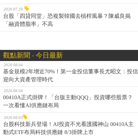
2026.07.28
台股「四貸同堂」恐複製韓國去槓桿風暴？陳威良揭
「融資體脂率」不高
觀點新聞 ‧ 今日最新
2026.08.04
基金規模2年增近70%！第一金投信董事長尤昭文：投信
迎向大資產管理時代
2026.08.04
00410A正式掛牌！「台版主動QQQ」投資哪些股票？
一次看懂AI供應鏈布局
2026.08.03
台股科技新兵登場！AI投資不光看護國神山 00410A主
動式ETF布局科技供應鏈 8/3掛牌上市