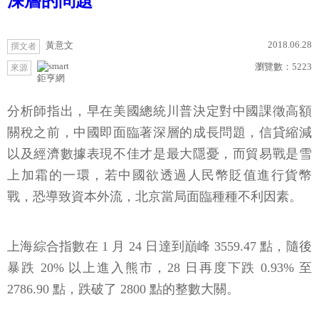
深層的問題
2018.06.28
黃意文
撰文者
瀏覽數：
5223
來源
鉅亨網
分析師指出，早在美國總統川普決定對中國課徵高額
關稅之前，中國即面臨著深層的成長問題，信貸縮減
以及經濟數據表現不佳才是最大隱憂，而貿易戰是雪
上加霜的一環，若中國欲透過人民幣貶值進行貨幣
戰，恐導致資本外流，北京當局面臨種種不利因素。
上海綜合指數在 1 月 24 日達到巔峰 3559.47 點，隨後
暴跌 20% 以上進入熊市，28 日再度下跌 0.93% 至
2786.90 點，跌破了 2800 點的整數大關。