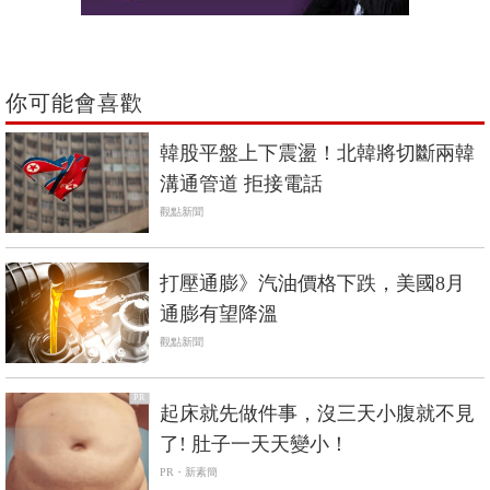
你可能會喜歡
韓股平盤上下震盪！北韓將切斷兩韓
溝通管道 拒接電話
觀點新聞
打壓通膨》汽油價格下跌，美國8月
通膨有望降溫
觀點新聞
PR
起床就先做件事，沒三天小腹就不見
了! 肚子一天天變小！
PR・新素簡