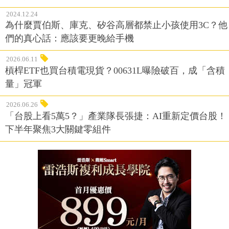
2024.12.24
為什麼賈伯斯、庫克、矽谷高層都禁止小孩使用3C？他
們的真心話：應該要更晚給手機
2026.06.11
槓桿ETF也買台積電現貨？00631L曝險破百，成「含積
量」冠軍
2026.06.26
「台股上看5萬5？」產業隊長張捷：AI重新定價台股！
下半年聚焦3大關鍵零組件